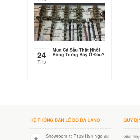
Mua Cá Sấu Thật Nhồi
24
Bông Trưng Bày Ở Đâu?
TH3
HỆ THỐNG BÁN LẺ ĐỒ DA LANO
QUY ĐỊ
Showroom 1: P109 H94 Ngõ 98
Giới thi