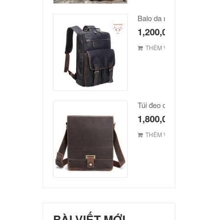
Balo da nam hàn quốc ca
1,200,000
₫
THÊM VÀO GIỎ
1,800,000
₫
THÊM VÀO GIỎ
BÀI VIẾT MỚI