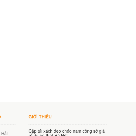
O
GIỚI THIỆU
Cặp túi xách đeo chéo nam công sở giá
 Hải
rẻ da bò thật Hà Nội