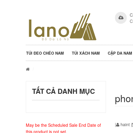
C
C
TÚI ĐEO CHÉO NAM
TÚI XÁCH NAM
CẶP DA NAM
/
TẤT CẢ DANH MỤC
pho
|
haint
|
May be the Scheduled Sale End Date of
this product is not set.