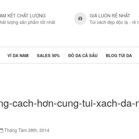
AM KẾT CHẤT LƯỢNG
GIÁ LUÔN RẺ NHẤT
hất lượng sản phẩm tốt nhất
Túi xách đẹp độc lạ - rẻ 
VÍ DA NAM
SALES 50%
ĐỒ DA CÁ SẤU
BLOG TÚI DA
ng-cach-hơn-cung-tui-xach-da-
Tháng Tám 28th, 2014