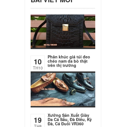
Phân khúc giá túi đeo
10
chéo nam da bò thật
trên thị trường
TH10
Xưởng Sản Xuất Giày
19
Da Cá Sấu, Đà Điểu, Kỳ
Đà, Cá Đuối VR360
TH8