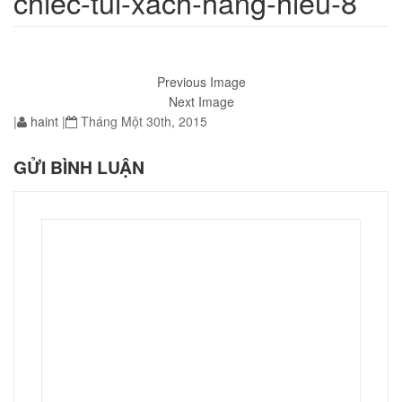
chiec-tui-xach-hang-hieu-8
Previous Image
01
Next Image
|
haint
|
Tháng Một 30th, 2015
GỬI BÌNH LUẬN
02
éo Jeep giá rẻ JR03
₫
O GIỎ