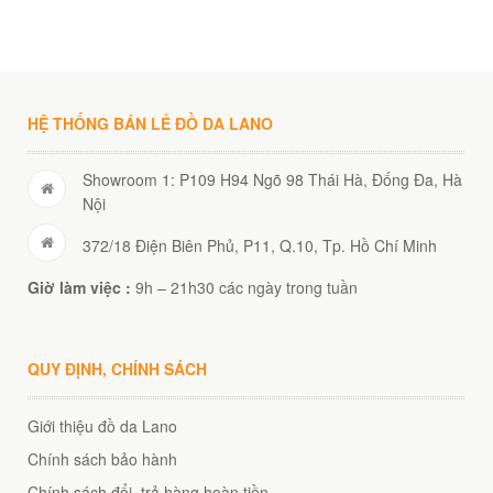
00
₫
O GIỎ
HỆ THỐNG BÁN LẺ ĐỒ DA LANO
Showroom 1: P109 H94 Ngõ 98 Thái Hà, Đống Đa, Hà
Nội
372/18 Điện Biên Phủ, P11, Q.10, Tp. Hồ Chí Minh
Giờ làm việc :
9h – 21h30 các ngày trong tuần
QUY ĐỊNH, CHÍNH SÁCH
Giới thiệu đồ da Lano
Chính sách bảo hành
Chính sách đổi, trả hàng hoàn tiền