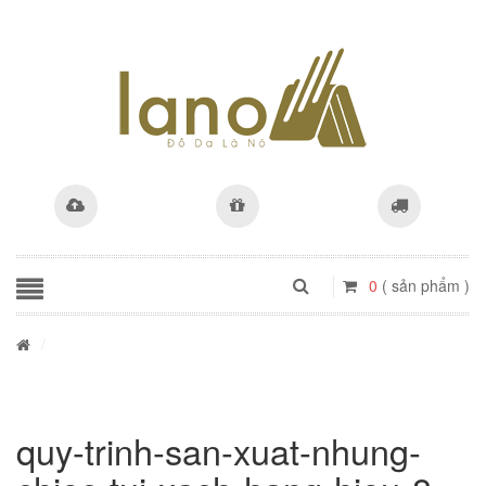
0
( sản phẩm )
/
quy-trinh-san-xuat-nhung-