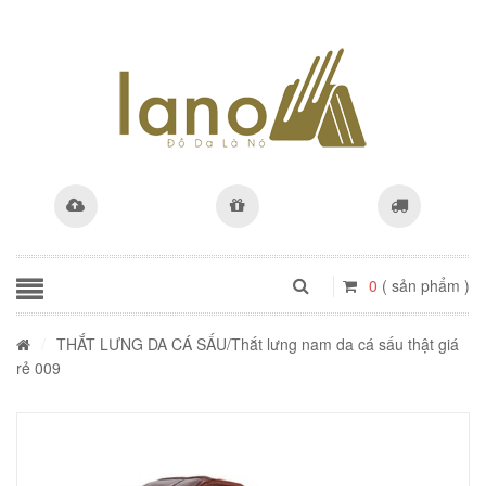
0
( sản phẩm )
/
THẮT LƯNG DA CÁ SẤU
/Thắt lưng nam da cá sấu thật giá
rẻ 009