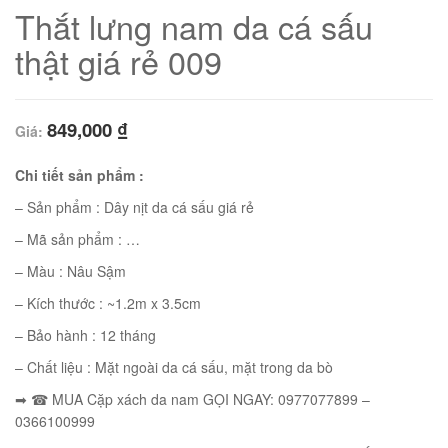
Thắt lưng nam da cá sấu
thật giá rẻ 009
849,000
₫
Giá:
Chi tiết sản phẩm :
– Sản phẩm : Dây nịt da cá sấu giá rẻ
– Mã sản phẩm : …
– Màu : Nâu Sậm
01
– Kích thước : ~1.2m x 3.5cm
– Bảo hành : 12 tháng
– Chất liệu : Mặt ngoài da cá sấu, mặt trong da bò
➡ ☎ MUA Cặp xách da nam GỌI NGAY: 0977077899 –
02
0366100999