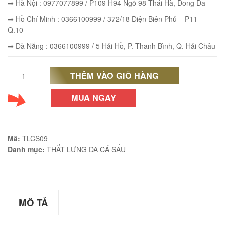
➡ Hà Nội : 0977077899 / P109 H94 Ngõ 98 Thái Hà, Đống Đa
➡ Hồ Chí Minh : 0366100999 / 372/18 Điện Biên Phủ – P11 –
Q.10
➡ Đà Nẵng : 0366100999 / 5 Hải Hồ, P. Thanh Bình, Q. Hải Châu
éo Jeep giá rẻ JR03
₫
THÊM VÀO GIỎ HÀNG
Thắt
O GIỎ
lưng
MUA NGAY
nam
da
éo Jeep giá rẻ 04
Mã:
TLCS09
cá
₫
Danh mục:
THẮT LƯNG DA CÁ SẤU
sấu
O GIỎ
thật
giá
MÔ TẢ
rẻ
m hàn quốc cao cấp