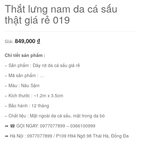
Thắt lưng nam da cá sấu
thật giá rẻ 019
849,000
₫
Giá:
Chi tiết sản phẩm :
– Sản phẩm : Dây nịt da cá sấu giá rẻ
– Mã sản phẩm : …
– Màu : Nâu Sậm
01
– Kích thước : ~1.2m x 3.5cm
– Bảo hành : 12 tháng
– Chất liệu : Mặt ngoài da cá sấu, mặt trong da bò
➡ ☎ GỌI NGAY: 0977077899 – 0366100999
02
➡ Hà Nội : 0977077899 / P109 H94 Ngõ 98 Thái Hà, Đống Đa