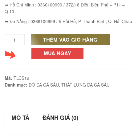
➡ Hồ Chí Minh : 0366100999 / 372/18 Điện Biên Phủ – P11 –
Q.10
➡ Đà Nẵng : 0366100999 / 5 Hải Hồ, P. Thanh Bình, Q. Hải Châu
éo Jeep giá rẻ JR03
₫
THÊM VÀO GIỎ HÀNG
Thắt
O GIỎ
lưng
MUA NGAY
nam
da
Mã:
TLCS19
cá
éo Jeep giá rẻ 04
Danh mục:
ĐỒ DA CÁ SẤU
,
THẮT LƯNG DA CÁ SẤU
₫
sấu
O GIỎ
thật
giá
MÔ TẢ
ĐÁNH GIÁ (0)
rẻ
019
m hàn quốc cao cấp