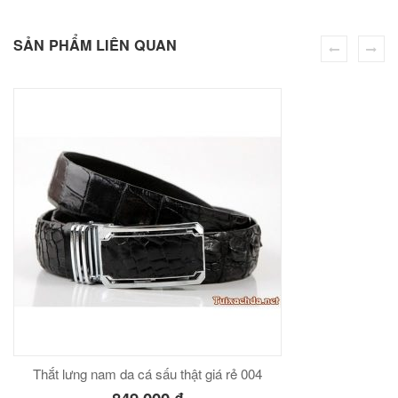
00
₫
số
SẢN PHẨM LIÊN QUAN
O GIỎ
lượng
Túi đeo chéo nam công sở da bò sáp đựng tài liệu A4 KT57
00
₫
O GIỎ
Thắt lưng nam da cá sấu thật giá rẻ 004