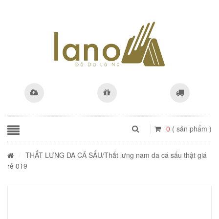
0
( sản phẩm )
/
THẮT LƯNG DA CÁ SẤU
/Thắt lưng nam da cá sấu thật giá
rẻ 019