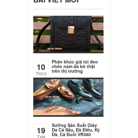
Phân khúc giá túi đeo
10
chéo nam da bò thật
trên thị trường
TH10
Xưởng Sản Xuất Giày
19
Da Cá Sấu, Đà Điểu, Kỳ
Đà, Cá Đuối VR360
TH8