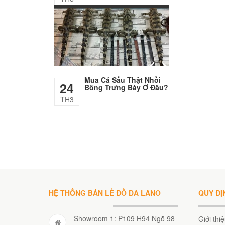
Mua Cá Sấu Thật Nhồi
24
Bông Trưng Bày Ở Đâu?
TH3
HỆ THỐNG BÁN LẺ ĐỒ DA LANO
QUY ĐỊ
Showroom 1: P109 H94 Ngõ 98
Giới thi