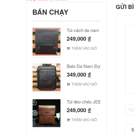
GỬI B
BÁN CHẠY
Túi xách da nam Polo cao cấp
249,000
₫
THÊM VÀO GIỎ
Balo Da Nam Đựng Laptop Đẹp Giá Rẻ
349,000
₫
THÊM VÀO GIỎ
Túi đeo chéo JEEP giá rẻ 001
249,000
₫
THÊM VÀO GIỎ