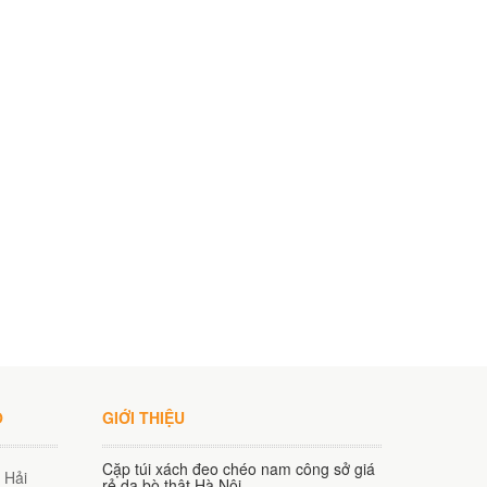
O
GIỚI THIỆU
Cặp túi xách đeo chéo nam công sở giá
 Hải
rẻ da bò thật Hà Nội