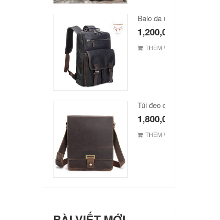
Balo da nam hàn quốc ca
1,200,000
₫
THÊM VÀO GIỎ
1,800,000
₫
THÊM VÀO GIỎ
BÀI VIẾT MỚI