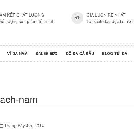
AM KẾT CHẤT LƯỢNG
GIÁ LUÔN RẺ NHẤT
hất lượng sản phẩm tốt nhất
Túi xách đẹp độc lạ - rẻ 
VÍ DA NAM
SALES 50%
ĐỒ DA CÁ SẤU
BLOG TÚI DA
-xach-nam
Tháng Bảy 4th, 2014