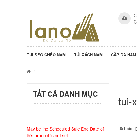
C
C
TÚI ĐEO CHÉO NAM
TÚI XÁCH NAM
CẶP DA NAM
/
TẤT CẢ DANH MỤC
tui
|
haint
|
May be the Scheduled Sale End Date of
this product is not set.