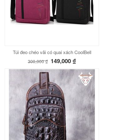
00
₫
O GIỎ
Túi đeo chéo vải có quai xách CoolBell
Túi đeo chéo nam công sở da bò sáp đựng tài liệu A4 KT57
149,000
₫
300,000
₫
00
₫
O GIỎ