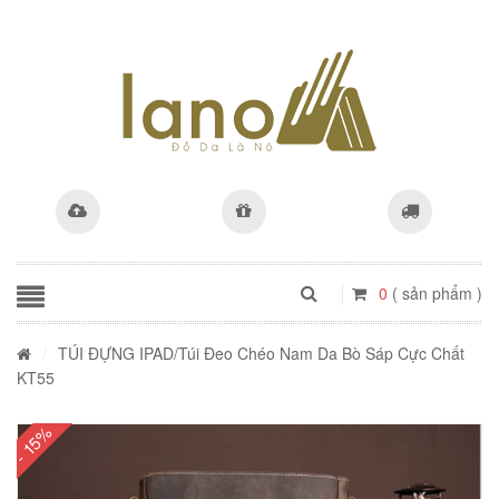
0
( sản phẩm )
/
TÚI ĐỰNG IPAD
/Túi Đeo Chéo Nam Da Bò Sáp Cực Chất
KT55
- 15%