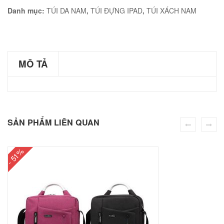
Nam
Danh mục:
TÚI DA NAM
,
TÚI ĐỰNG IPAD
,
TÚI XÁCH NAM
Da
Bò
éo JEEP giá rẻ 002
Sáp
₫
MÔ TẢ
Cực
O GIỎ
Chất
KT55
SẢN PHẨM LIÊN QUAN
số
éo Jeep giá rẻ 04
lượng
₫
- 51%
O GIỎ
m hàn quốc cao cấp