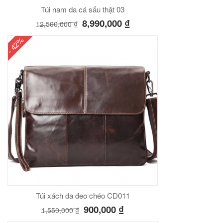
Túi nam da cá sấu thật 03
8,990,000
₫
12,500,000
₫
- 42%
Túi xách da đeo chéo CD011
900,000
₫
1,550,000
₫