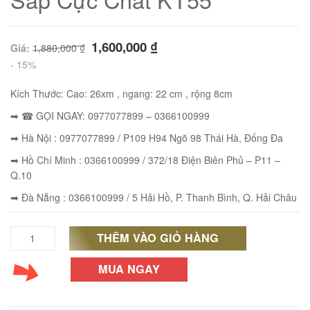
1,600,000
₫
Giá:
1,880,000
₫
- 15%
Kích Thước: Cao: 26xm , ngang: 22 cm , rộng 8cm
➡ ☎ GỌI NGAY: 0977077899 – 0366100999
➡ Hà Nội : 0977077899 / P109 H94 Ngõ 98 Thái Hà, Đống Đa
➡ Hồ Chí Minh : 0366100999 / 372/18 Điện Biên Phủ – P11 –
Q.10
➡ Đà Nẵng : 0366100999 / 5 Hải Hồ, P. Thanh Bình, Q. Hải Châu
01
THÊM VÀO GIỎ HÀNG
Túi
Đeo
MUA NGAY
Chéo