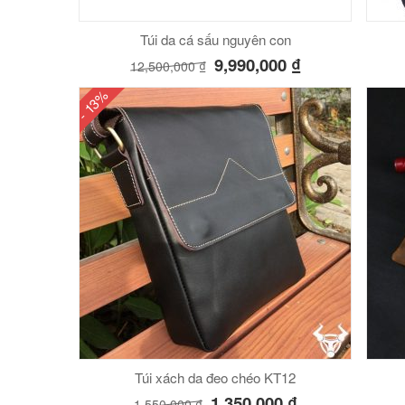
Túi da cá sấu nguyên con
9,990,000
₫
12,500,000
₫
- 13%
Túi xách da đeo chéo KT12
1,350,000
₫
1,550,000
₫