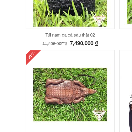
Túi nam da cá sấu thật 02
7,490,000
₫
11,500,000
₫
- 21%