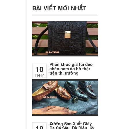
BÀI VIẾT MỚI NHẤT
Phân khúc giá túi đeo
10
chéo nam da bò thật
trên thị trường
TH10
Xưởng Sản Xuất Giày
19
Da Cá Sấu, Đà Điểu, Kỳ