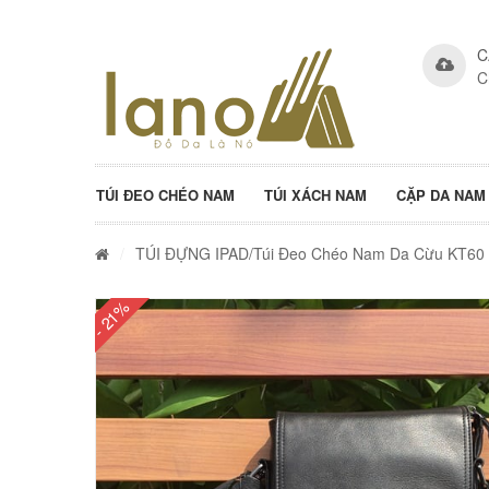
C
C
TÚI ĐEO CHÉO NAM
TÚI XÁCH NAM
CẶP DA NAM
/
TÚI ĐỰNG IPAD
/Túi Đeo Chéo Nam Da Cừu KT60
- 21%