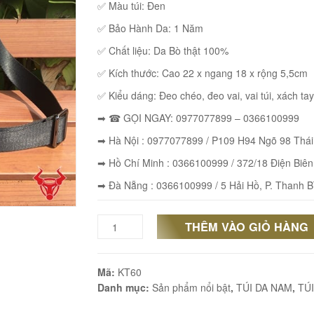
✅ Màu túi: Đen
✅ Bảo Hành Da: 1 Năm
✅ Chất liệu: Da Bò thật 100%
✅ Kích thước: Cao 22 x ngang 18 x rộng 5,5cm
✅ Kiểu dáng: Đeo chéo, đeo vai, vai túi, xách tay
➡ ☎ GỌI NGAY: 0977077899 – 0366100999
➡ Hà Nội : 0977077899 / P109 H94 Ngõ 98 Thá
➡ Hồ Chí Minh : 0366100999 / 372/18 Điện Biên
➡ Đà Nẵng : 0366100999 / 5 Hải Hồ, P. Thanh B
THÊM VÀO GIỎ HÀNG
Túi
Đeo
Mã:
KT60
Chéo
Danh mục:
Sản phẩm nổi bật
,
TÚI DA NAM
,
TÚ
Nam