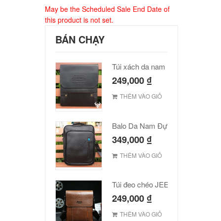
May be the Scheduled Sale End Date of
this product is not set.
BÁN CHẠY
Túi xách da nam Polo cao cấp
249,000
₫
THÊM VÀO GIỎ
Balo Da Nam Đựng Laptop Đẹp Giá Rẻ
349,000
₫
THÊM VÀO GIỎ
Túi đeo chéo JEEP giá rẻ 001
249,000
₫
THÊM VÀO GIỎ