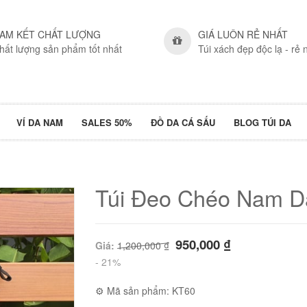
AM KẾT CHẤT LƯỢNG
GIÁ LUÔN RẺ NHẤT
hất lượng sản phẩm tốt nhất
Túi xách đẹp độc lạ - rẻ 
VÍ DA NAM
SALES 50%
ĐỒ DA CÁ SẤU
BLOG TÚI DA
Túi Đeo Chéo Nam 
950,000
₫
Giá:
1,200,000
₫
- 21%
⚙ Mã sản phẩm: KT60