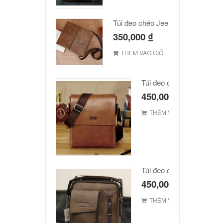
Túi đeo chéo Jeep giá rẻ JR03
350,000
₫
THÊM VÀO GIỎ
Túi đeo chéo JEEP giá r
450,000
₫
THÊM VÀO GIỎ
Túi đeo chéo Jeep giá rẻ
450,000
₫
THÊM VÀO GIỎ