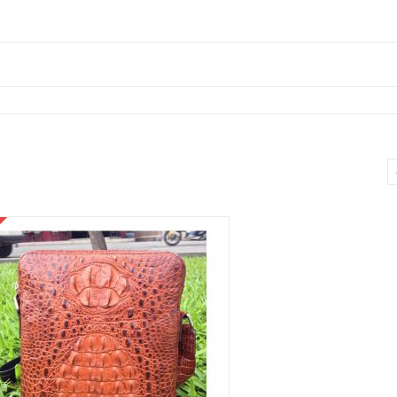
Da
Cừu
KT60
số
lượng