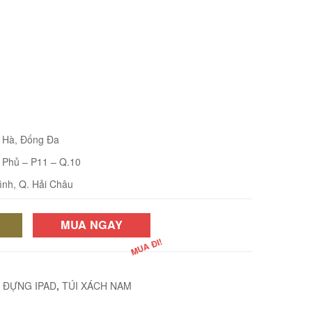
i Hà, Đống Đa
 Phủ – P11 – Q.10
ình, Q. Hải Châu
MUA NGAY
I ĐỰNG IPAD
,
TÚI XÁCH NAM