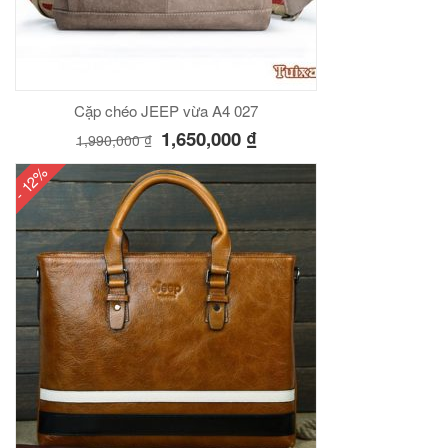
00
₫
O GIỎ
Cặp chéo JEEP vừa A4 027
1,650,000
₫
1,990,000
₫
- 12%
Túi đeo chéo nam công sở da bò sáp đựng tài liệu A4 KT57
00
₫
O GIỎ