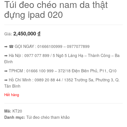
Túi đeo chéo nam da thật
đựng ipad 020
2,450,000
₫
Giá:
➡ ☎ GỌI NGAY : 01666100999 – 0977077899
➡ Hà Nội : 0977 077 899 / 5 Ngõ 5 Láng Hạ – Thành Công – Ba
Đình
➡ TPHCM : 01666 100 999 – 372/18 Điện Biên Phủ, P11, Q10
➡ Hồ Chí Minh : 0989 20 88 44 / 1352 Trường Sa, Phường 3, Q.
01
Tân Bình
Hết hàng
Mã:
KT20
Danh mục:
Túi đeo chéo tham khảo