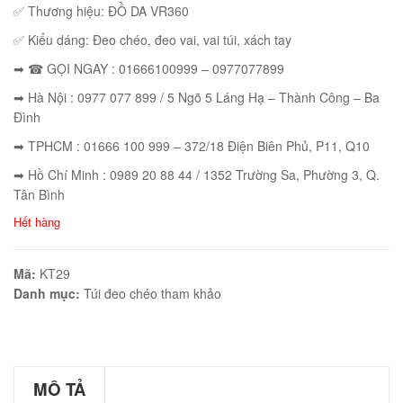
✅ Thương hiệu: ĐỒ DA VR360
✅ Kiểu dáng: Đeo chéo, đeo vai, vai túi, xách tay
➡ ☎ GỌI NGAY : 01666100999 – 0977077899
éo Jeep giá rẻ JR03
➡ Hà Nội : 0977 077 899 / 5 Ngõ 5 Láng Hạ – Thành Công – Ba
₫
Đình
O GIỎ
➡ TPHCM : 01666 100 999 – 372/18 Điện Biên Phủ, P11, Q10
➡ Hồ Chí Minh : 0989 20 88 44 / 1352 Trường Sa, Phường 3, Q.
Tân Bình
Hết hàng
éo Jeep giá rẻ 04
₫
Mã:
KT29
Danh mục:
Túi đeo chéo tham khảo
O GIỎ
MÔ TẢ
m hàn quốc cao cấp