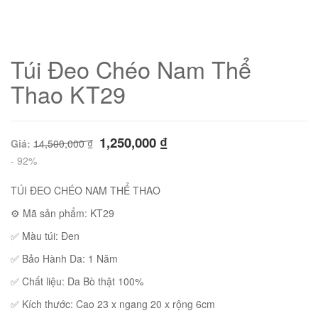
Túi Đeo Chéo Nam Thể
Thao KT29
1,250,000
₫
Giá:
14,500,000
₫
- 92%
TÚI ĐEO CHÉO NAM THỂ THAO
⚙ Mã sản phẩm: KT29
01
✅ Màu túi: Đen
✅ Bảo Hành Da: 1 Năm
✅ Chất liệu: Da Bò thật 100%
02
✅ Kích thước: Cao 23 x ngang 20 x rộng 6cm