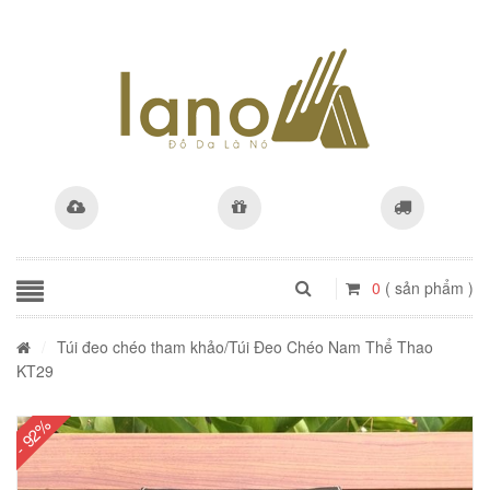
0
( sản phẩm )
/
Túi đeo chéo tham khảo
/Túi Đeo Chéo Nam Thể Thao
KT29
- 92%