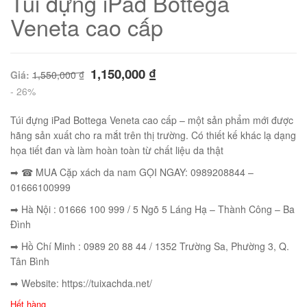
Túi đựng iPad Bottega
Veneta cao cấp
1,150,000
₫
Giá:
1,550,000
₫
- 26%
Túi đựng iPad Bottega Veneta cao cấp – một sản phẩm mới được
hãng sản xuất cho ra mắt trên thị trường. Có thiết kế khác lạ dạng
họa tiết đan và làm hoàn toàn từ chất liệu da thật
➡ ☎ MUA Cặp xách da nam GỌI NGAY: 0989208844 –
01666100999
01
➡ Hà Nội : 01666 100 999 / 5 Ngõ 5 Láng Hạ – Thành Công – Ba
Đình
➡ Hồ Chí Minh : 0989 20 88 44 / 1352 Trường Sa, Phường 3, Q.
Tân Bình
➡ Website: https://tuixachda.net/
02
Hết hàng