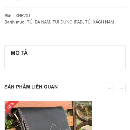
Mã:
TXNBV01
Danh mục:
TÚI DA NAM
,
TÚI ĐỰNG IPAD
,
TÚI XÁCH NAM
éo Jeep giá rẻ JR03
₫
O GIỎ
MÔ TẢ
éo Jeep giá rẻ 04
₫
SẢN PHẨM LIÊN QUAN
O GIỎ
- 13%
m hàn quốc cao cấp