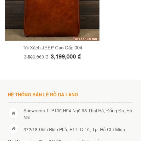
Túi Xách JEEP Cao Cấp 004
3,199,000
₫
3,500,000
₫
HỆ THỐNG BÁN LẺ ĐỒ DA LANO
Showroom 1: P109 H94 Ngõ 98 Thái Hà, Đống Đa, Hà
Nội
372/18 Điện Biên Phủ, P11, Q.10, Tp. Hồ Chí Minh