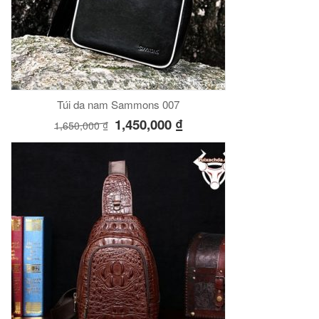
Túi da nam Sammons 007
1,450,000
₫
1,650,000
₫