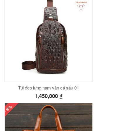
lượng
00
₫
O GIỎ
Túi đeo chéo nam công sở da bò sáp đựng tài liệu A4 KT57
00
₫
O GIỎ
Túi đeo lưng nam vân cá sấu 01
1,450,000
₫
- 9%