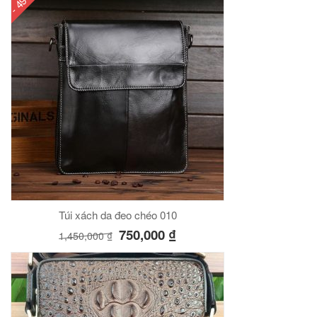
- 49%
Túi xách da đeo chéo 010
750,000
₫
1,450,000
₫