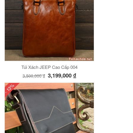
Túi Xách JEEP Cao Cấp 004
3,199,000
₫
3,500,000
₫
- 13%