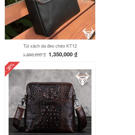
Túi xách da đeo chéo KT12
1,350,000
₫
1,550,000
₫
- 38%