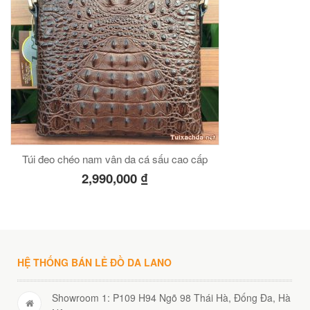
Túi đeo chéo nam vân da cá sấu cao cấp
2,990,000
₫
HỆ THỐNG BÁN LẺ ĐỒ DA LANO
Showroom 1: P109 H94 Ngõ 98 Thái Hà, Đống Đa, Hà