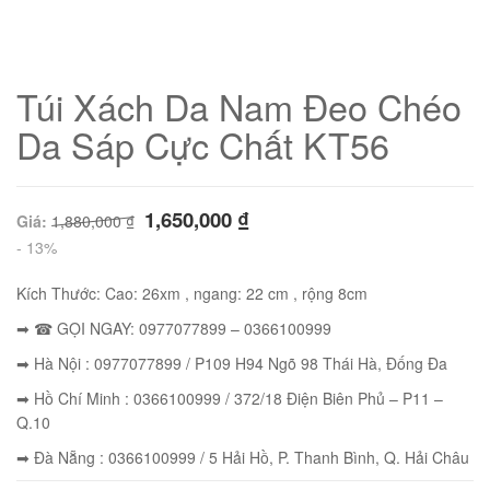
Túi Xách Da Nam Đeo Chéo
Da Sáp Cực Chất KT56
1,650,000
₫
Giá:
1,880,000
₫
- 13%
Kích Thước: Cao: 26xm , ngang: 22 cm , rộng 8cm
➡ ☎ GỌI NGAY: 0977077899 – 0366100999
01
➡ Hà Nội : 0977077899 / P109 H94 Ngõ 98 Thái Hà, Đống Đa
➡ Hồ Chí Minh : 0366100999 / 372/18 Điện Biên Phủ – P11 –
Q.10
➡ Đà Nẵng : 0366100999 / 5 Hải Hồ, P. Thanh Bình, Q. Hải Châu