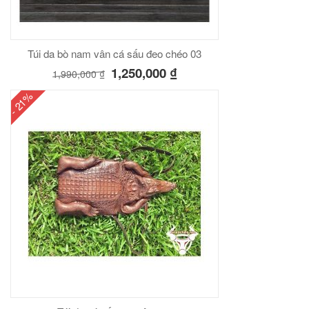
Túi da bò nam vân cá sấu đeo chéo 03
1,250,000
₫
1,990,000
₫
- 21%