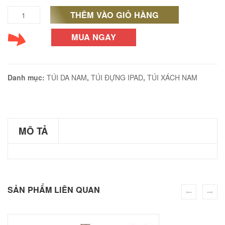
THÊM VÀO GIỎ HÀNG
Túi
Xách
MUA NGAY
éo JEEP giá rẻ 002
Da
₫
Nam
Danh mục:
TÚI DA NAM
,
TÚI ĐỰNG IPAD
,
TÚI XÁCH NAM
O GIỎ
Đeo
Chéo
Da
MÔ TẢ
éo Jeep giá rẻ 04
Sáp
₫
Cực
O GIỎ
Chất
SẢN PHẨM LIÊN QUAN
KT56
số
m hàn quốc cao cấp