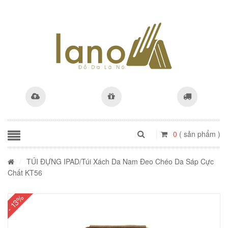
0
( sản phẩm )
/
TÚI ĐỰNG IPAD
/Túi Xách Da Nam Đeo Chéo Da Sáp Cực
Chất KT56
- 13%