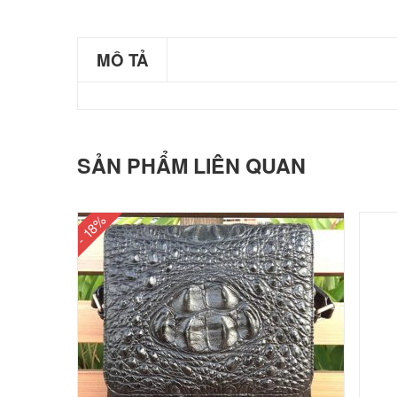
MÔ TẢ
SẢN PHẨM LIÊN QUAN
- 18%