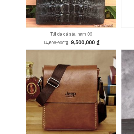
Túi da cá sấu nam 06
9,500,000
₫
11,500,000
₫