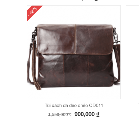
- 42%
Túi xách da đeo chéo CD011
900,000
₫
1,550,000
₫