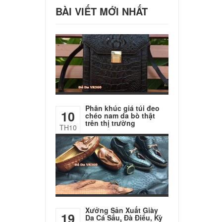
BÀI VIẾT MỚI NHẤT
Phân khúc giá túi đeo
10
chéo nam da bò thật
trên thị trường
TH10
Xưởng Sản Xuất Giày
19
Da Cá Sấu, Đà Điểu, Kỳ