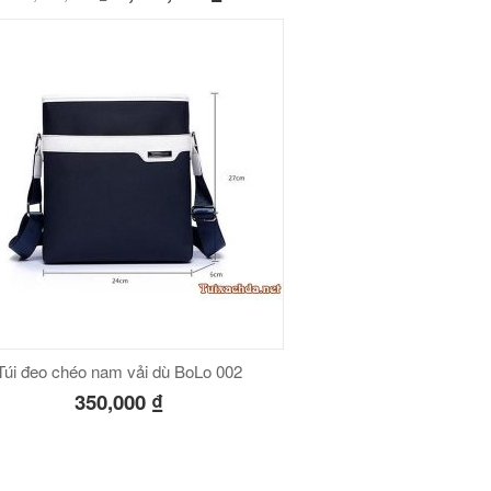
Túi đeo chéo nam vải dù BoLo 002
350,000
₫