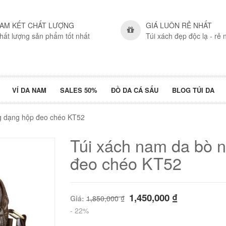
AM KẾT CHẤT LƯỢNG
GIÁ LUÔN RẺ NHẤT
hất lượng sản phẩm tốt nhất
Túi xách đẹp độc lạ - rẻ 
VÍ DA NAM
SALES 50%
ĐỒ DA CÁ SẤU
BLOG TÚI DA
g dạng hộp đeo chéo KT52
Túi xách nam da bò 
đeo chéo KT52
1,450,000
₫
Giá:
1,850,000
₫
- 22%