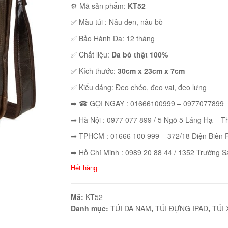
⚙ Mã sản phẩm:
KT52
✅ Màu túi : Nâu đen, nâu bò
✅ Bảo Hành Da: 12 tháng
✅ Chất liệu:
Da bò thật 100%
✅ Kích thước:
30cm x 23cm x 7cm
✅ Kiểu dáng: Đeo chéo, đeo vai, đeo lưng
➡ ☎ GỌI NGAY : 01666100999 – 0977077899
➡ Hà Nội : 0977 077 899 / 5 Ngõ 5 Láng Hạ – 
➡ TPHCM : 01666 100 999 – 372/18 Điện Biên 
➡ Hồ Chí Minh : 0989 20 88 44 / 1352 Trường S
Hết hàng
Mã:
KT52
Danh mục:
TÚI DA NAM
,
TÚI ĐỰNG IPAD
,
TÚI