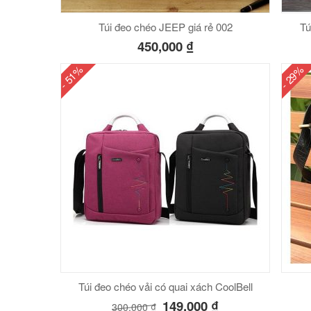
Túi đeo chéo JEEP giá rẻ 002
Tú
450,000
₫
- 51%
- 29%
Túi đeo chéo vải có quai xách CoolBell
149,000
₫
300,000
₫