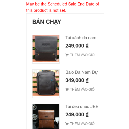
May be the Scheduled Sale End Date of
this product is not set.
BÁN CHẠY
Túi xách da nam Polo cao cấp
249,000
₫
THÊM VÀO GIỎ
Balo Da Nam Đựng Laptop Đẹp Giá Rẻ
349,000
₫
THÊM VÀO GIỎ
Túi đeo chéo JEEP giá rẻ 001
249,000
₫
THÊM VÀO GIỎ