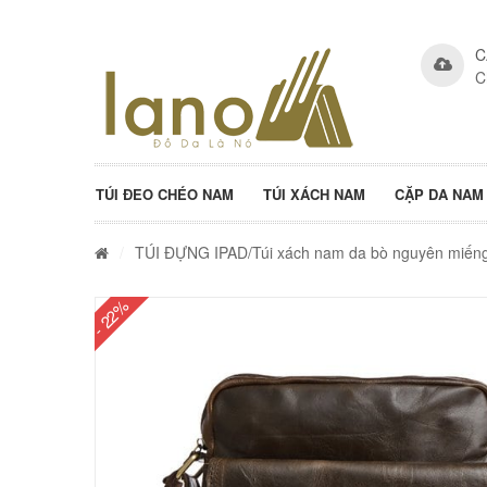
C
C
TÚI ĐEO CHÉO NAM
TÚI XÁCH NAM
CẶP DA NAM
/
TÚI ĐỰNG IPAD
/Túi xách nam da bò nguyên miến
- 22%