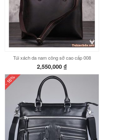
00
₫
O GIỎ
Túi đeo chéo nam công sở da bò sáp đựng tài liệu A4 KT57
Túi xách da nam công sở cao cấp 008
00
₫
2,550,000
₫
O GIỎ
- 16%