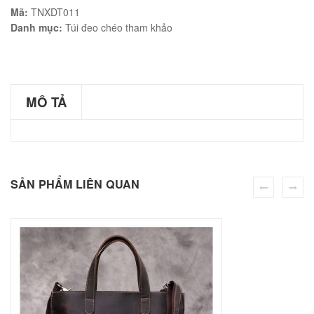
Mã:
TNXDT011
Danh mục:
Túi đeo chéo tham khảo
éo Jeep giá rẻ JR03
₫
MÔ TẢ
O GIỎ
SẢN PHẨM LIÊN QUAN
éo Jeep giá rẻ 04
₫
O GIỎ
m hàn quốc cao cấp