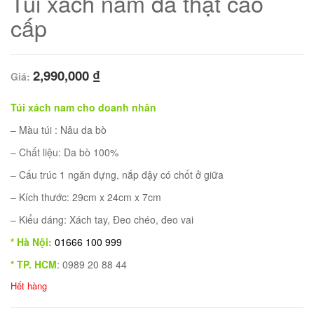
Túi xách nam da thật cao
cấp
2,990,000
₫
Giá:
Túi xách nam cho doanh nhân
– Màu túi : Nâu da bò
– Chất liệu: Da bò 100%
– Cấu trúc 1 ngăn đựng, nắp đậy có chốt ở giữa
– Kích thước: 29cm x 24cm x 7cm
01
– Kiểu dáng: Xách tay, Đeo chéo, đeo vai
* Hà Nội:
01666 100 999
* TP. HCM
: 0989 20 88 44
Hết hàng
02