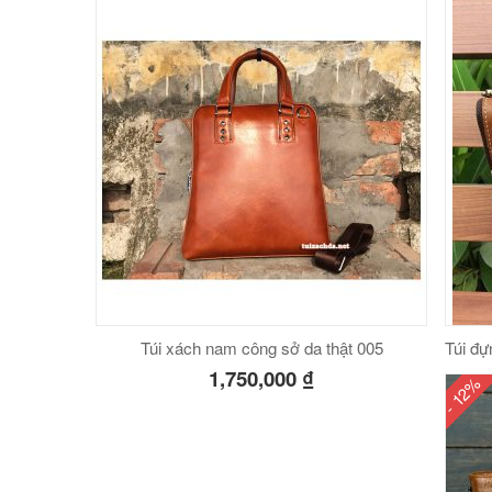
Túi xách nam công sở da thật 005
Túi đự
1,750,000
₫
- 12%