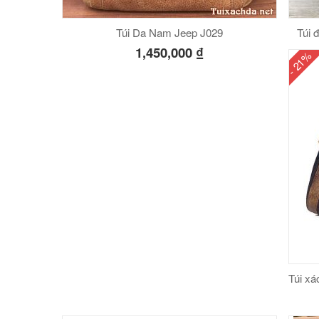
Túi Da Nam Jeep J029
Túi 
1,450,000
₫
- 21%
Túi xá