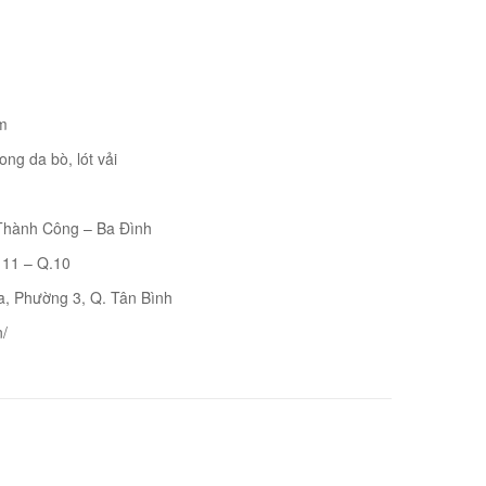
m
ong da bò, lót vải
 Thành Công – Ba Đình
 11 – Q.10
a, Phường 3, Q. Tân Bình
n/