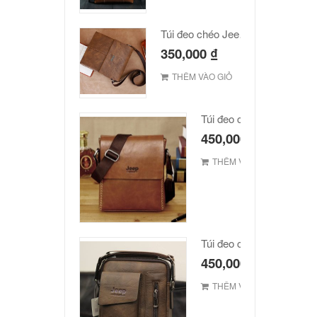
Túi đeo chéo Jeep giá rẻ JR03
350,000
₫
THÊM VÀO GIỎ
Túi đeo chéo JEEP giá r
450,000
₫
THÊM VÀO GIỎ
Túi đeo chéo Jeep giá rẻ
450,000
₫
THÊM VÀO GIỎ