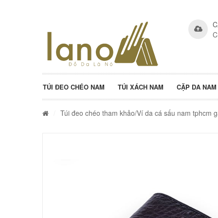
C
C
TÚI ĐEO CHÉO NAM
TÚI XÁCH NAM
CẶP DA NAM
/
Túi đeo chéo tham khảo
/Ví da cá sấu nam tphcm g