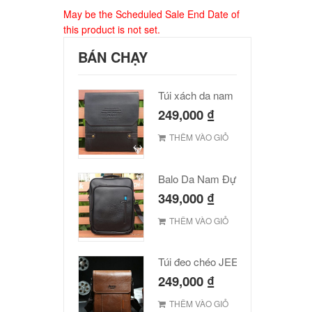
May be the Scheduled Sale End Date of
this product is not set.
BÁN CHẠY
Túi xách da nam Polo cao cấp
249,000
₫
THÊM VÀO GIỎ
Balo Da Nam Đựng Laptop Đẹp Giá Rẻ
349,000
₫
THÊM VÀO GIỎ
Túi đeo chéo JEEP giá rẻ 001
249,000
₫
THÊM VÀO GIỎ