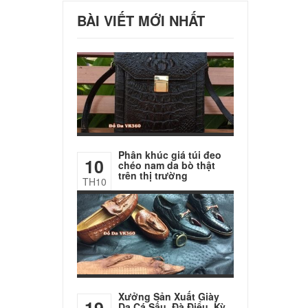
BÀI VIẾT MỚI NHẤT
Phân khúc giá túi đeo
10
chéo nam da bò thật
trên thị trường
TH10
Xưởng Sản Xuất Giày
19
Da Cá Sấu, Đà Điểu, Kỳ