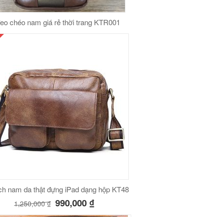
đeo chéo nam giá rẻ thời trang KTR001
ch nam da thật đựng iPad dạng hộp KT48
990,000
₫
1,250,000
₫