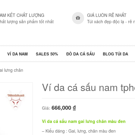
AM KẾT CHẤT LƯỢNG
GIÁ LUÔN RẺ NHẤT
hất lượng sản phẩm tốt nhất
Túi xách đẹp độc lạ - rẻ 
VÍ DA NAM
SALES 50%
ĐỒ DA CÁ SẤU
BLOG TÚI DA
ai lưng chân
Ví da cá sấu nam tph
666,000
₫
Giá:
Ví da cá sấu nam gai lưng chân màu đen
– Kiểu dáng : Gai, lưng, chân màu đen