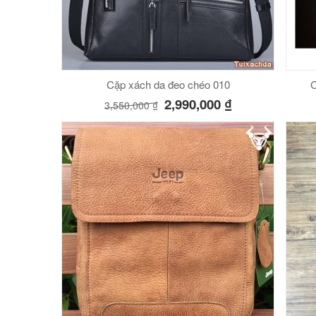
Cặp xách da đeo chéo 010
C
2,990,000
₫
3,550,000
₫