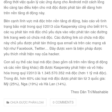
00
₫
đồng thời việc quản lý các ứng dụng cho Android một cách lỏng
lẻo càng tạo điều kiện cho mã độc được phát tán dễ dàng hơn
O GIỎ
trên nền tảng di động này.
Bên cạnh lĩnh vực mã độc trên nền tảng di động, báo cáo về tình
trạng bảo mật trong quý I/2013 của Kaspersky cũng cho biết 91%
các vụ phát tán mã độc chủ yếu dựa vào việc phát tán các đường
link trang web có chứa mã độc. Các đường link có chứa mã độc
này chủ yếu được phát tán thông qua email và trên các mạng xã
hội như Facebook, Twitter… Đây được xem là biện pháp được
yêu thích nhất hiện nay của hacker.
Con số cụ thể các loại mã độc (bao gồm cả trên nền tảng di động
và các nền tảng khác) đã được Kaspersky phát hiện và vô hiệu
hóa trong quý I/2013 là 1.345.570.352 mã độc (hơn 1 tỷ mã độc).
Trong đó, hơn 60% các loại mã độc được phát tán từ 3 quốc gia:
Mỹ (25%), Nga (19%) và Hà Lan (14%).
Theo Dân Trí/Mashable
0 COMMENTS
CHƯA ĐƯỢC PHÂN LOẠI