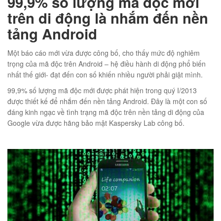
99,9% số lượng mã độc mới
trên di động là nhắm đến nền
tảng Android
01
Một báo cáo mới vừa được công bố, cho thấy mức độ nghiêm
trọng của mã độc trên Android – hệ điều hành di động phổ biến
nhất thế giới- đạt đến con số khiến nhiều người phải giật mình.
99,9% số lượng mã độc mới được phát hiện trong quý I/2013
được thiết kế để nhắm đến nền tảng Android. Đây là một con số
02
đáng kinh ngạc về tình trạng mã độc trên nền tảng di động của
Google vừa được hãng bảo mật Kaspersky Lab công bố.
éo Jeep giá rẻ JR03
₫
O GIỎ