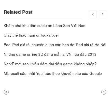
Related Post
Khám phá khu dân cư dự án Làng Sen Việt Nam
Giày thể thao nam onitsuka tiger
Bao iPad giá rẻ, chuyên cung cấp bao da iPad giá rẻ Hà Nội
Những game online 3D đã ra mắt tại VN nửa đầu 2013
Net2E mời sao khiêu dâm đại diện game không phép?
Microsoft cập nhật YouTube theo khuyến cáo của Google
PREVIOUS
NEXT
POST
POST