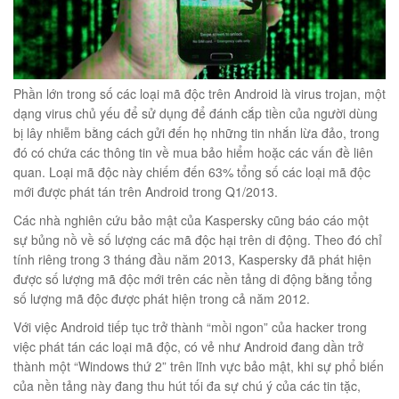
éo Jeep giá rẻ 04
₫
Phần lớn trong số các loại mã độc trên Android là virus trojan, một
dạng virus chủ yếu để sử dụng để đánh cắp tiền của người dùng
O GIỎ
bị lây nhiễm bằng cách gửi đến họ những tin nhắn lừa đảo, trong
đó có chứa các thông tin về mua bảo hiểm hoặc các vấn đề liên
quan. Loại mã độc này chiếm đến 63% tổng số các loại mã độc
mới được phát tán trên Android trong Q1/2013.
Các nhà nghiên cứu bảo mật của Kaspersky cũng báo cáo một
m hàn quốc cao cấp
sự bủng nồ về số lượng các mã độc hại trên di động. Theo đó chỉ
00
₫
tính riêng trong 3 tháng đầu năm 2013, Kaspersky đã phát hiện
được số lượng mã độc mới trên các nền tảng di động bằng tổng
O GIỎ
số lượng mã độc được phát hiện trong cả năm 2012.
Với việc Android tiếp tục trở thành “mồi ngon” của hacker trong
việc phát tán các loại mã độc, có vẻ như Android đang dần trở
thành một “Windows thứ 2” trên lĩnh vực bảo mật, khi sự phổ biến
Túi đeo chéo nam công sở da bò sáp đựng tài liệu A4 KT57
của nền tảng này đang thu hút tối đa sự chú ý của các tin tặc,