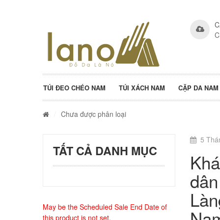
C
C
TÚI ĐEO CHÉO NAM
TÚI XÁCH NAM
CẶP DA NAM
/
Chưa được phân loại
5 Thá
TẤT CẢ DANH MỤC
Khá
dân
Làn
May be the Scheduled Sale End Date of
Na
this product is not set.