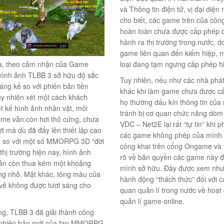
và Thông tin điện tử, vị đại diện
cho biết, các game trên của công
hoàn toàn chưa được cấp phép 
hành ra thị trường trong nước, d
game liên quan đến kiếm hiệp, m
a, theo cảm nhận của Game
loại đang tạm ngưng cấp phép h
 hình ảnh TLBB 3 sở hữu độ sắc
Tuy nhiên, nếu như các nhà phá
áng kể so với phiên bản tiền
khác khi làm game chưa được c
y nhiên xét một cách khách
họ thường dấu kín thông tin của
ết kế hình ảnh nhân vật, môi
tránh bị cơ quan chức năng dòm
ame vẫn còn hơi thô cứng, chưa
VDC – Net2E lại rất “tự tin” khi 
 mà dù đã đẩy lên thiết lập cao
các game không phép của mình
u so với một số MMORPG 3D “đời
công khai trên cổng Ongame và 
 thị trường hiện nay, hình ảnh
rõ về bản quyền các game này 
ẫn còn thua kém một khoảng
mình sở hữu. Đây được xem như
ng nhỏ. Mặt khác, tông màu của
hành động “thách thức” đối với c
vẻ không được tươi sáng cho
quan quản lí trong nước về hoạt
quản lí game online.
g, TLBB 3 đã giải thành công
 phiên bản mới của fan MMORPG