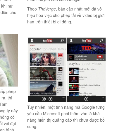
 khi nữ
Theo
TheVerge
, bản cập nhật mới đã vô
 diện cho
hiệu hóa việc cho phép tải về video bị giới
hạn trên thiết bị di động.
cấp phép
ra, thì
 Tam
Tuy nhiên, một tính năng mà Google từng
ng ty này
yêu cầu Microsoft phải thêm vào là khả
không có
năng hiển thị quảng cáo thì chưa được bổ
i với đại
sung.
yền hình