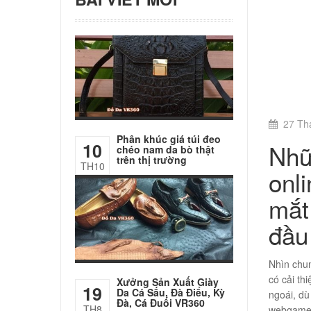
27 Th
Phân khúc giá túi đeo
Nhữ
10
chéo nam da bò thật
trên thị trường
TH10
onl
mắt
đầu
Nhìn chu
có cải th
Xưởng Sản Xuất Giày
19
Da Cá Sấu, Đà Điểu, Kỳ
ngoái, dù
Đà, Cá Đuối VR360
TH8
webgame