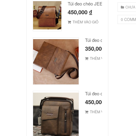
Túi đeo chéo JEEP giá rẻ 002
CHƯA
450,000
₫
0 COMM
THÊM VÀO GIỎ
Túi đeo chéo Jeep giá rẻ
350,000
₫
THÊM VÀO GIỎ
Túi đeo chéo Jeep giá rẻ 
450,000
₫
THÊM VÀO GIỎ