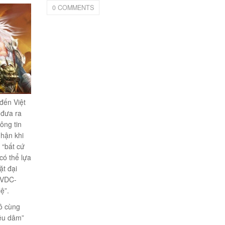
0 COMMENTS
đến Việt
đưa ra
ông tin
hận khi
 “bất cứ
có thể lựa
t đại
 VDC-
ệ”.
vô cùng
iêu dâm”