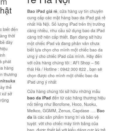
am
nhật
Bao iPad giá rẻ
, cửa hàng uy tín chuyên
cung cấp các mặt hàng bao da iPad giá rẻ
nhất Hà Nội. Số lượng iPad trên thị trường
c biết đến
càng nhiều, nhu cầu sử dụng bao da iPad
làng thời
càng trở nên cấp thiết. Bạn đang sở hữu
 bề dày
một chiếc iPad và đang phân vân chưa
hiệu
biết lựa chọn cho mình một chiếc bao da
inh
ưng ý cho chiếc iPad của mình. Hãy đến
à phát
với cửa hàng chúng tôi : AFI Shop – 56
ua hàng
thái Hà / Hotline : 0942 300 822 , bạn sẽ
ển thương
chọn được cho mình một chiếc bao da
nitsuka
iPad ưng ý nhất
iày thể
Cửa hàng chúng tôi sở hữu những mẫu
i xứ sở
bao da iPad
đến từ các hãng thương hiệu
 rộng
nổi tiếng như Borofone, Hoco, Nuoku,
Melkco, GGMM, Zenus, Capdase ….
Bao
da
là các sản phẩm trang trí và bảo vệ
tuyệt vời cho chiếc máy tính bảng của
bạn, được thiết kế với kiểu dáng cực kỳ trẻ