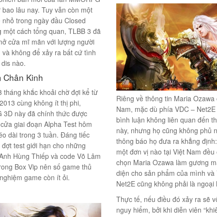
 bao lâu nay. Tuy vẫn còn một
ề nhỏ trong ngày đầu Closed
g một cách tổng quan, TLBB 3 đã
mở cửa mĩ mãn với lượng người
 và không để xảy ra bất cứ tình
 dis nào.
 Chân Kinh
 tháng khắc khoải chờ đợi kể từ
Riêng về thông tin Maria Ozawa 
013 cùng không ít thị phi,
Nam, mặc dù phía VDC – Net2E 
D này đã chính thức được
bình luận không liên quan đến th
cửa giai đoạn Alpha Test hôm
này, nhưng họ cũng không phủ n
éo dài trong 3 tuần. Đáng tiếc
thông báo họ đưa ra khẳng định:
à đợt test giới hạn cho những
một đơn vị nào tại Việt Nam đều 
 Anh Hùng Thiếp và code Võ Lâm
chọn Maria Ozawa làm gương mặ
rong Box Vip nên số game thủ
diện cho sản phẩm của mình và
 nghiệm game còn ít ỏi.
Net2E cũng không phải là ngoại l
Thực tế, nếu điều đó xảy ra sẽ 
nguy hiểm, bởi khi diễn viên “kh