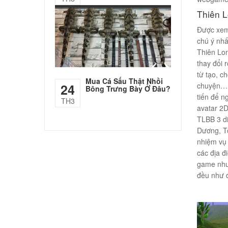
Thiên L
Được xem
chú ý nhấ
Thiên Lon
thay đổi 
từ tạo, c
Mua Cá Sấu Thật Nhồi
chuyện… 
24
Bông Trưng Bày Ở Đâu?
tiến để n
TH3
avatar 2D
TLBB 3 di
Dương, Tô
nhiệm vụ 
các địa đ
game như
đều như 