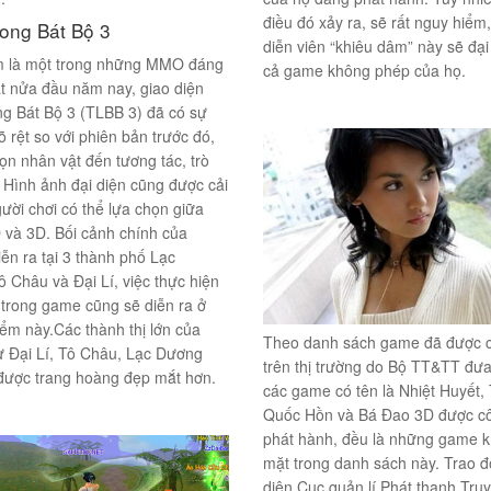
điều đó xảy ra, sẽ rất nguy hiểm,
ong Bát Bộ 3
diễn viên “khiêu dâm” này sẽ đại
 là một trong những MMO đáng
cả game không phép của họ.
t nửa đầu năm nay, giao diện
g Bát Bộ 3 (TLBB 3) đã có sự
rõ rệt so với phiên bản trước đó,
họn nhân vật đến tương tác, trò
Hình ảnh đại diện cũng được cải
gười chơi có thể lựa chọn giữa
 và 3D. Bối cảnh chính của
ễn ra tại 3 thành phố Lạc
 Châu và Đại Lí, việc thực hiện
trong game cũng sẽ diễn ra ở
iểm này.Các thành thị lớn của
Theo danh sách game đã được 
 Đại Lí, Tô Châu, Lạc Dương
trên thị trường do Bộ TT&TT đưa 
được trang hoàng đẹp mắt hơn.
các game có tên là Nhiệt Huyết,
Quốc Hồn và Bá Đao 3D được cô
phát hành, đều là những game 
mặt trong danh sách này. Trao đổ
diện Cục quản lí Phát thanh Tru