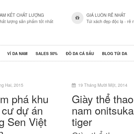
AM KẾT CHẤT LƯỢNG
GIÁ LUÔN RẺ NHẤT
hất lượng sản phẩm tốt nhất
Túi xách đẹp độc lạ - rẻ 
VÍ DA NAM
SALES 50%
ĐỒ DA CÁ SẤU
BLOG TÚI DA
ng Hai, 2015
19 Tháng Mười Một, 2014
m phá khu
Giày thể thao
 cư dự án
nam onitsuka
g Sen Việt
tiger
m