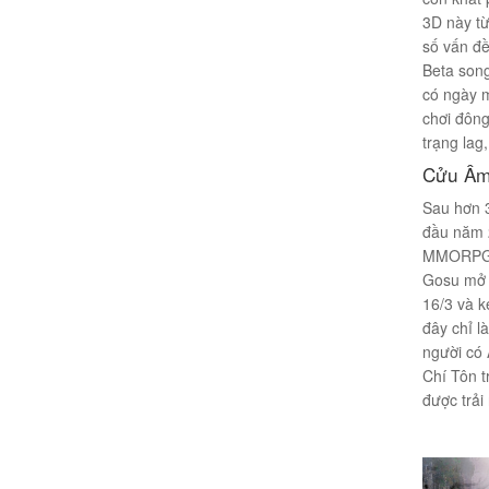
3D này từ
số vấn đ
Beta son
có ngày 
chơi đông
trạng lag,
Cửu Âm
Sau hơn 3
đầu năm 2
MMORPG 3
Gosu mở 
16/3 và k
đây chỉ l
người có
Chí Tôn t
được trải