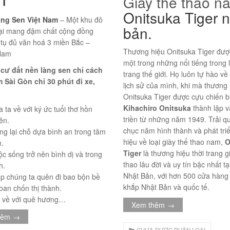
Giày thể thao n
Onitsuka Tiger 
ng Sen Việt Nam
– Một khu đô
bản.
đại mang đậm chất cộng đồng
 tụ đủ văn hoá 3 miền Bắc –
Thương hiệu Onitsuka Tiger đượ
Nam
một trong những nổi tiếng trong 
cư đất nền làng sen chỉ cách
trang thế giới. Họ luôn tự hào về
m Sài Gòn chỉ 30 phút đi xe,
lịch sử của mình, khi mà thương 
Onitsuka Tiger được cựu chiến b
Kihachiro Onitsuka
thành lập v
 ta về với ký ức tuổi thơ hồn
triền từ những năm 1949. Trải q
ên.
chục năm hình thành và phát tri
g lại chỗ dựa bình an trong tâm
hiệu về loại giày thể thao nam,
O
.
Tiger
là thương hiệu thời trang g
c sống trở nên bình dị và trong
thao lâu đời và uy tín bậc nhất tạ
h.
Nhật Bản, với hơn 500 cửa hàng
p chúng ta quên đi bao bộn bề
khắp Nhật Bản và quốc tế.
toan chốn thị thành.
ở về với quê hương…
Xem thêm
→
hêm
→