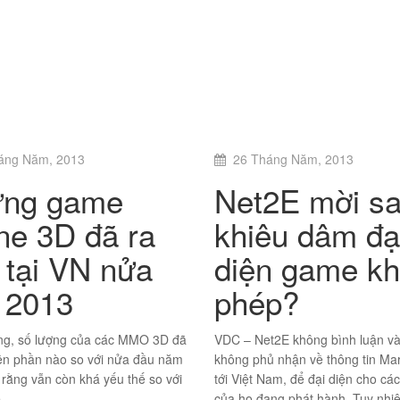
áng Năm, 2013
26 Tháng Năm, 2013
ng game
Net2E mời s
ine 3D đã ra
khiêu dâm đạ
 tại VN nửa
diện game k
 2013
phép?
ng, số lượng của các MMO 3D đã
VDC – Net2E không bình luận v
iện phần nào so với nửa đầu năm
không phủ nhận về thông tin Ma
 rằng vẫn còn khá yếu thế so với
tới Việt Nam, để đại diện cho c
.
của họ đang phát hành. Tuy nhi