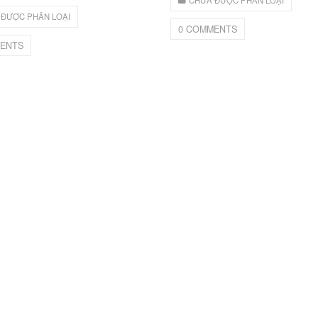
CHƯA ĐƯỢC PHÂN LOẠI
 ĐƯỢC PHÂN LOẠI
0 COMMENTS
ENTS
 JR03
04