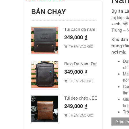
BÁN CHẠY
Dự án Là
thị hiện 
xanh, hội
Túi xách da nam Polo cao cấp
Trung – 
249,000
₫
Khu dân 
trung tâ
THÊM VÀO GIỎ
nơi mà:
Đưa
Balo Da Nam Đựng Laptop Đẹp Giá Rẻ
nhi
349,000
₫
Man
hồn
THÊM VÀO GIỎ
Cuộ
làn
Túi đeo chéo JEEP giá rẻ 001
Giú
249,000
₫
lo 
Tr
THÊM VÀO GIỎ
Xem t