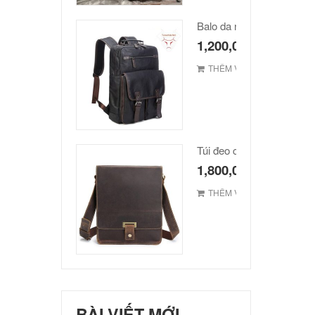
Balo da nam hàn quốc ca
1,200,000
₫
THÊM VÀO GIỎ
1,800,000
₫
THÊM VÀO GIỎ
BÀI VIẾT MỚI