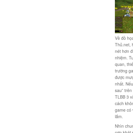
Về đồ họ
Thủ.net,
nét hơn đ
nhiệm. Tu
quan, thi
trường g
được mượt
nhất. Nế
sau” trên
TLBB 3 v
cách khô
game có 
lắm.
Nhìn chun
cơn khát