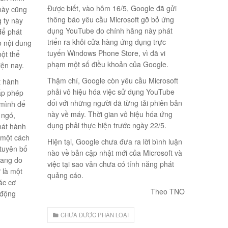
Được biết, vào hôm 16/5, Google đã gửi
 này cũng
thông báo yêu cầu Microsoft gỡ bỏ ứng
 ty này
dụng YouTube do chính hãng này phát
để phát
triển ra khỏi cửa hàng ứng dụng trực
o nội dung
tuyến Windows Phone Store, vì đã vi
ột thể
phạm một số điều khoản của Google.
iện nay.
Thậm chí, Google còn yêu cầu Microsoft
t hành
phải vô hiệu hóa việc sử dụng YouTube
ấp phép
đối với những người đã từng tải phiên bản
 mình để
này về máy. Thời gian vô hiệu hóa ứng
 ngó,
dụng phải thực hiện trước ngày 22/5.
phát hành
 một cách
Hiện tại, Google chưa đưa ra lời bình luận
tuyên bố
nào về bản cập nhật mới của Microsoft và
đang do
việc tại sao vẫn chưa có tính năng phát
 là một
quảng cáo.
ác cơ
Theo TNO
 động
CHƯA ĐƯỢC PHÂN LOẠI