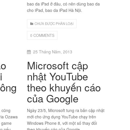
bao da iPad ở đâu, có nên dùng bao da
cho iPad, bao da iPad Hà Nội.
CHƯA ĐƯỢC PHÂN LOẠI
0 COMMENTS
25 Tháng Năm, 2013
ao
Microsoft cập
i
nhật YouTube
hông
theo khuyến cáo
của Google
à cũng
Ngày 23/5, Microsoft tung ra bản cập nhật
ria Ozawa
mới cho ứng dụng YouTube chạy trên
ác game
Windows Phone 8, với một số thay đổi
ên nếu
theo khuyến cáo của Google.