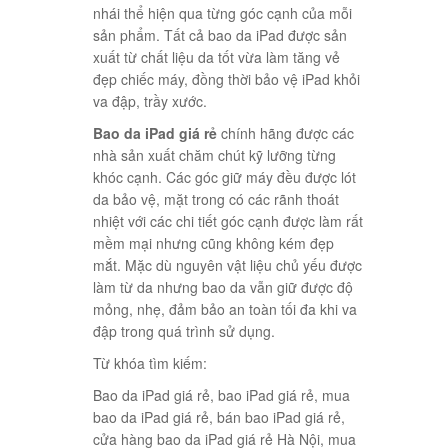
nhái thể hiện qua từng góc cạnh của mỗi
sản phẩm. Tất cả bao da iPad được sản
xuất từ chất liệu da tốt vừa làm tăng vẻ
đẹp chiếc máy, đồng thời bảo vệ iPad khỏi
va đập, trầy xước.
Bao da iPad giá rẻ
chính hãng được các
nhà sản xuất chăm chút kỹ lưỡng từng
khóc cạnh. Các góc giữ máy đều được lót
da bảo vệ, mặt trong có các rãnh thoát
nhiệt với các chi tiết góc cạnh được làm rất
mềm mại nhưng cũng không kém đẹp
mắt. Mặc dù nguyên vật liệu chủ yếu được
làm từ da nhưng bao da vẫn giữ được độ
mỏng, nhẹ, đảm bảo an toàn tối đa khi va
đập trong quá trình sử dụng.
Từ khóa tìm kiếm:
Bao da iPad giá rẻ, bao iPad giá rẻ, mua
bao da iPad giá rẻ, bán bao iPad giá rẻ,
cửa hàng bao da iPad giá rẻ Hà Nội, mua