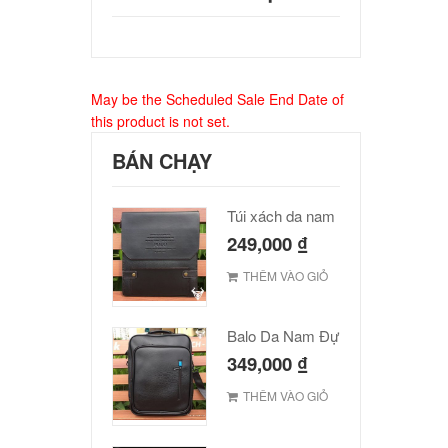
May be the Scheduled Sale End Date of
this product is not set.
BÁN CHẠY
Túi xách da nam Polo cao cấp
249,000
₫
THÊM VÀO GIỎ
Balo Da Nam Đựng Laptop Đẹp Giá Rẻ
349,000
₫
THÊM VÀO GIỎ