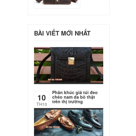
BÀI VIẾT MỚI NHẤT
Phân khúc giá túi đeo
10
chéo nam da bò thật
trên thị trường
TH10