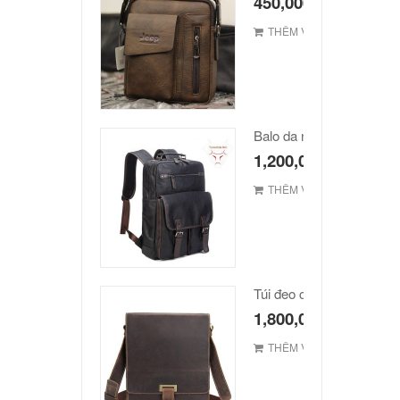
450,000
₫
THÊM VÀO GIỎ
Balo da nam hàn quốc c
1,200,000
₫
THÊM VÀO GIỎ
1,800,000
₫
THÊM VÀO GIỎ