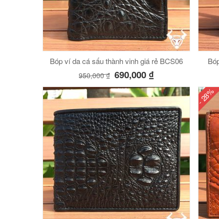
Bóp ví da cá sấu thành vinh giá rẻ BCS06
Bóp
690,000
₫
950,000
₫
- 28%