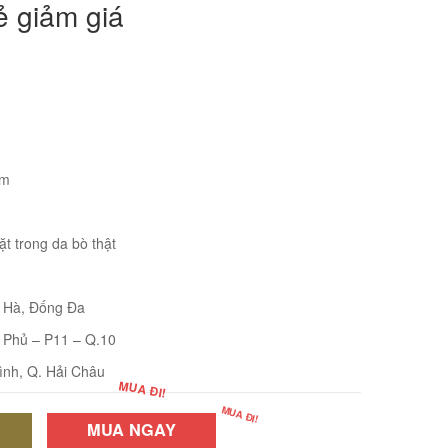
ẻ giảm giá
cm
t trong da bò thật
i Hà, Đống Đa
 Phủ – P11 – Q.10
ình, Q. Hải Châu
MUA NGAY