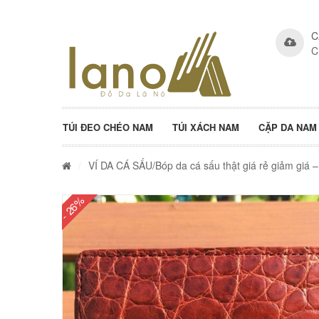
C
C
TÚI ĐEO CHÉO NAM
TÚI XÁCH NAM
CẶP DA NAM
/
VÍ DA CÁ SẤU
/Bóp da cá sấu thật giá rẻ giảm giá 
- 26%