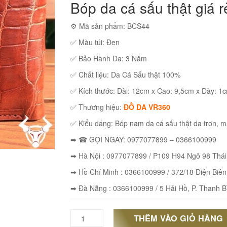
Bóp da cá sấu thật giá r
⚙ Mã sản phẩm: BCS44
✅ Màu túi: Đen
✅ Bảo Hành Da: 3 Năm
✅ Chất liệu: Da Cá Sấu thật 100%
✅ Kích thước: Dài: 12cm x Cao: 9,5cm x Dày: 1
✅ Thương hiệu:
ĐỒ DA VR360
✅ Kiểu dáng: Bóp nam da cá sấu thật da trơn, mặ
➡ ☎ GỌI NGAY: 0977077899 – 0366100999
➡ Hà Nội : 0977077899 / P109 H94 Ngõ 98 Thá
➡ Hồ Chí Minh : 0366100999 / 372/18 Điện Biên
➡ Đà Nẵng : 0366100999 / 5 Hải Hồ, P. Thanh B
THÊM VÀO GIỎ HÀNG
Bóp