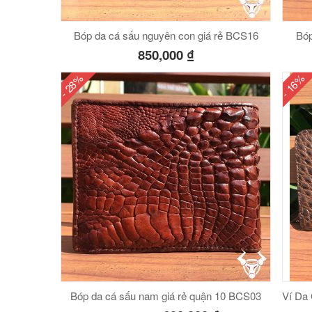
Bóp da cá sấu nguyên con giá rẻ BCS16
Bóp
850,000
₫
- 28%
- 16%
Bóp da cá sấu nam giá rẻ quận 10 BCS03
Ví Da