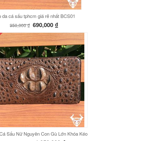
 da cá sấu tphcm giá rẻ nhất BCS01
690,000
₫
950,000
₫
 Cá Sấu Nữ Nguyên Con Gù Lớn Khóa Kéo