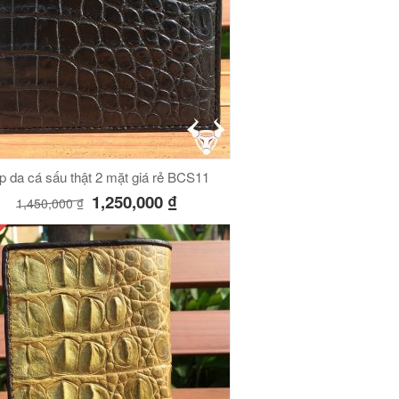
lượng
p da cá sấu thật 2 mặt giá rẻ BCS11
1,250,000
₫
1,450,000
₫