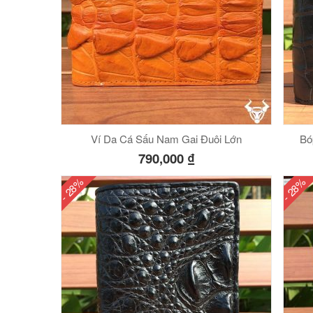
Ví Da Cá Sấu Nam Gai Đuôi Lớn
Bó
790,000
₫
- 28%
- 28%