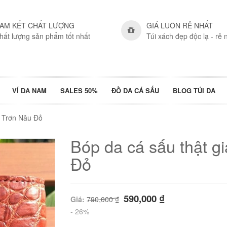
AM KẾT CHẤT LƯỢNG
GIÁ LUÔN RẺ NHẤT
hất lượng sản phẩm tốt nhất
Túi xách đẹp độc lạ - rẻ 
VÍ DA NAM
SALES 50%
ĐỒ DA CÁ SẤU
BLOG TÚI DA
– Trơn Nâu Đỏ
Bóp da cá sấu thật gi
Đỏ
590,000
₫
Giá:
790,000
₫
- 26%