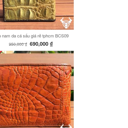
 nam da cá sấu giá rẻ tphcm BCS09
690,000
₫
950,000
₫