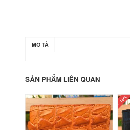
MÔ TẢ
SẢN PHẨM LIÊN QUAN
- 14%