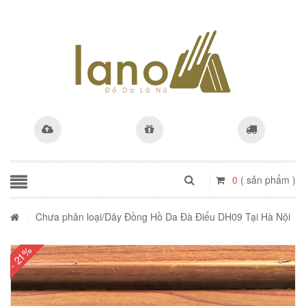
0
( sản phẩm )
/
Chưa phân loại
/Dây Đồng Hồ Da Đà Điểu DH09 Tại Hà Nội
- 21%