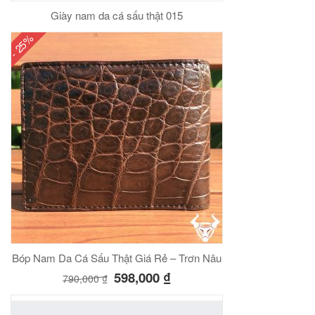
Giày nam da cá sấu thật 015
- 25%
Bóp Nam Da Cá Sấu Thật Giá Rẻ – Trơn Nâu
598,000
₫
790,000
₫