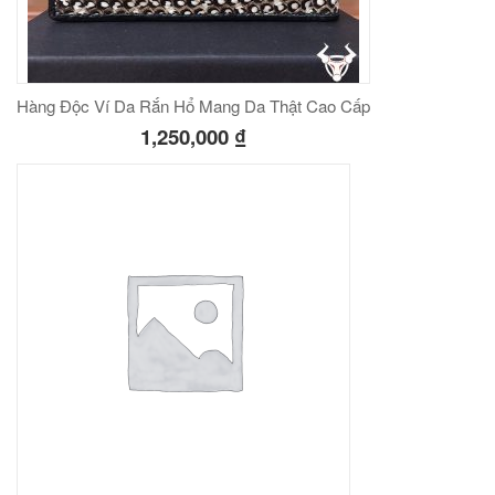
00
₫
O GIỎ
Hàng Độc Ví Da Rắn Hổ Mang Da Thật Cao Cấp
1,250,000
₫
Túi đeo chéo nam công sở da bò sáp đựng tài liệu A4 KT57
00
₫
O GIỎ