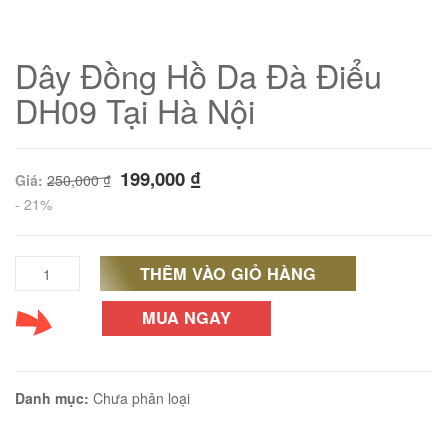
Dây Đồng Hồ Da Đà Điểu
DH09 Tại Hà Nội
199,000
₫
Giá:
250,000
₫
- 21%
THÊM VÀO GIỎ HÀNG
Dây
01
Đồng
MUA NGAY
Hồ
Da
Danh mục:
Chưa phân loại
Đà
02