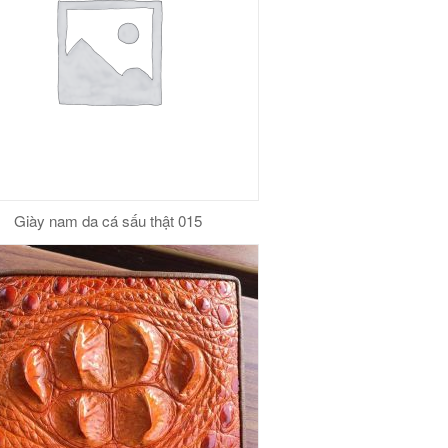
Cao
Cấp
số
lượng
Giày nam da cá sấu thật 015