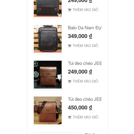
THÊM VÀO GIỎ
Balo Da Nam Đựng Laptop Đẹp Giá Rẻ
349,000
₫
THÊM VÀO GIỎ
Túi đeo chéo JEEP giá rẻ 001
249,000
₫
THÊM VÀO GIỎ
Túi đeo chéo JEEP giá rẻ 002
450,000
₫
THÊM VÀO GIỎ