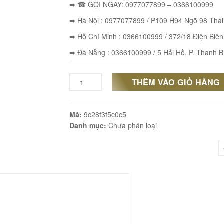
➡ ☎ GỌI NGAY: 0977077899 – 0366100999
➡ Hà Nội : 0977077899 / P109 H94 Ngõ 98 Thá
➡ Hồ Chí Minh : 0366100999 / 372/18 Điện Biên
➡ Đà Nẵng : 0366100999 / 5 Hải Hồ, P. Thanh B
THÊM VÀO GIỎ HÀNG
Hàng
Độc
Mã:
9c28f3f5c0c5
Ví
Danh mục:
Chưa phân loại
Da
Rắn
Hổ
Mang
Da
Thật