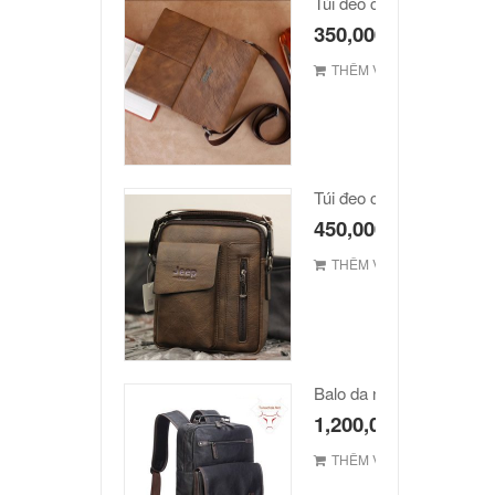
Túi đeo chéo Jeep giá rẻ
350,000
₫
THÊM VÀO GIỎ
Túi đeo chéo Jeep giá rẻ
450,000
₫
THÊM VÀO GIỎ
Balo da nam hàn quốc c
1,200,000
₫
THÊM VÀO GIỎ