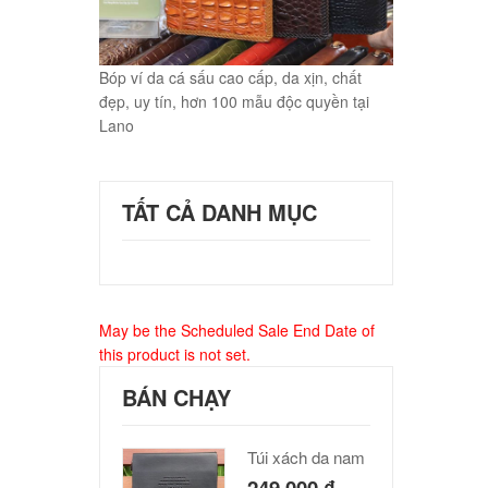
Bóp ví da cá sấu cao cấp, da xịn, chất
đẹp, uy tín, hơn 100 mẫu độc quyền tại
Lano
TẤT CẢ DANH MỤC
May be the Scheduled Sale End Date of
this product is not set.
BÁN CHẠY
Túi xách da nam Polo cao cấp
249,000
₫