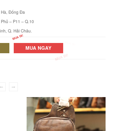
i Hà, Đống Đa
 Phủ – P11 – Q.10
ình, Q. Hải Châu.
MUA NGAY