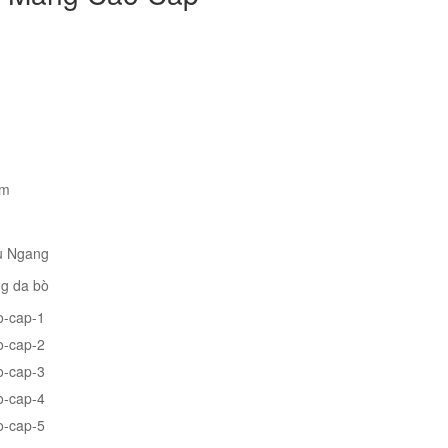
cm
u Ngang
ng da bò