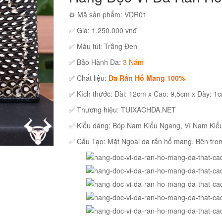
⚙ Mã sản phẩm: VDR01
✅ Giá: 1.250.000 vnđ
✅ Màu túi: Trắng Đen
✅ Bảo Hành Da:
3 Năm
✅ Chất liệu:
Da Rắn Hổ Mang 100%
✅ Kích thước: Dài: 12cm x Cao: 9,5cm x Dày: 1
✅ Thương hiệu: TUIXACHDA.NET
✅ Kiểu dáng: Bóp Nam Kiểu Ngang, Ví Nam Kiể
✅ Cấu Tạo: Mặt Ngoài da rắn hổ mang, Bên tro