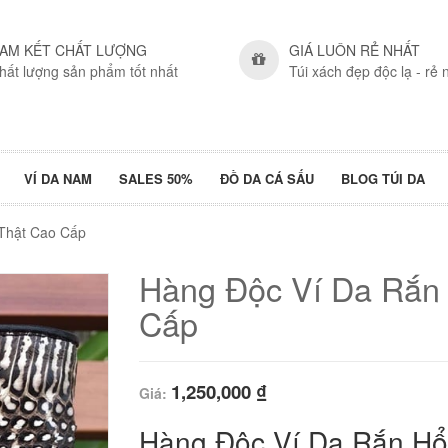
AM KẾT CHẤT LƯỢNG
GIÁ LUÔN RẺ NHẤT
hất lượng sản phẩm tốt nhất
Túi xách đẹp độc lạ - rẻ 
VÍ DA NAM
SALES 50%
ĐỒ DA CÁ SẤU
BLOG TÚI DA
Thật Cao Cấp
Hàng Độc Ví Da Rắn
Cấp
1,250,000
₫
Giá:
Hàng Độc Ví Da Rắn H