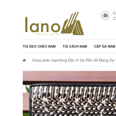
C
C
TÚI ĐEO CHÉO NAM
TÚI XÁCH NAM
CẶP DA NAM
/
Chưa phân loại
/Hàng Độc Ví Da Rắn Hổ Mang Da 