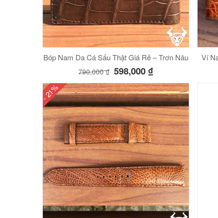
Bóp Nam Da Cá Sấu Thật Giá Rẻ – Trơn Nâu
Ví N
598,000
₫
790,000
₫
- 21%