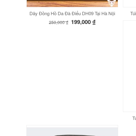
Dây Đồng Hồ Da Đà Điểu DH09 Tại Hà Nội
Tu
199,000
₫
250,000
₫
T