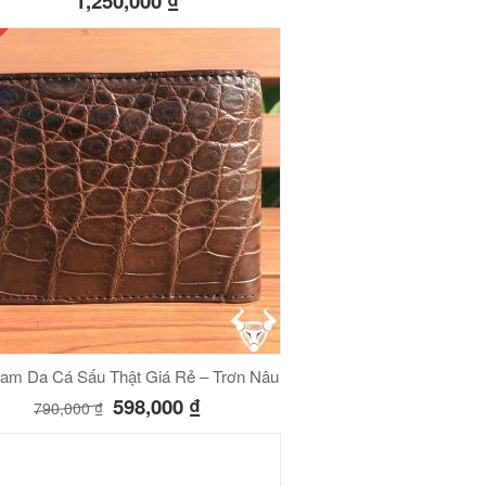
1,250,000
₫
am Da Cá Sấu Thật Giá Rẻ – Trơn Nâu
598,000
₫
790,000
₫