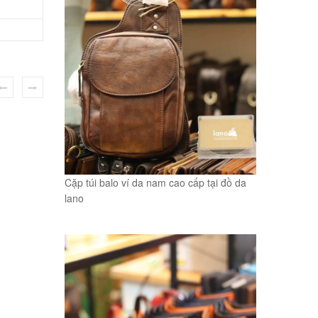
Cặp túi balo ví da nam cao cấp tại đồ da
lano