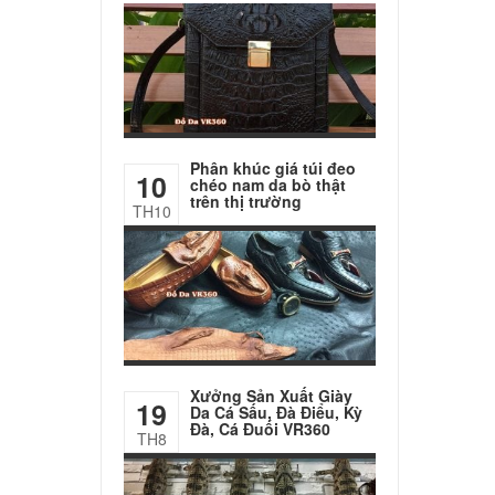
Phân khúc giá túi đeo
10
chéo nam da bò thật
trên thị trường
TH10
Xưởng Sản Xuất Giày
19
Da Cá Sấu, Đà Điểu, Kỳ
Đà, Cá Đuối VR360
TH8