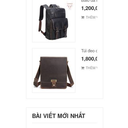
1,200,000
₫
THÊM VÀO GIỎ
1,800,000
₫
THÊM VÀO GIỎ
BÀI VIẾT MỚI NHẤT