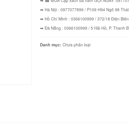
➡ ☎ MUA Cặp xách da nam GỌI NGAY: 097707
➡ Hà Nội : 0977077899 / P109 H94 Ngõ 98 Thá
➡ Hồ Chí Minh : 0366100999 / 372/18 Điện Biên
➡ Đà Nẵng : 0366100999 / 5 Hải Hồ, P. Thanh B
Danh mục:
Chưa phân loại