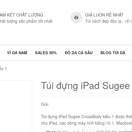
AM KẾT CHẤT LƯỢNG
GIÁ LUÔN RẺ NHẤT
hất lượng sản phẩm tốt nhất
Túi xách đẹp độc lạ - rẻ 
VÍ DA NAM
SALES 50%
ĐỒ DA CÁ SẤU
BLOG TÚI DA
̉u 1
Túi đựng iPad Sugee
Giá:
Túi đựng iPad Sugee CrossBody kiểu 1 được thiết 
cho iPad, các dòng máy tính bảng 10.1, Macboo