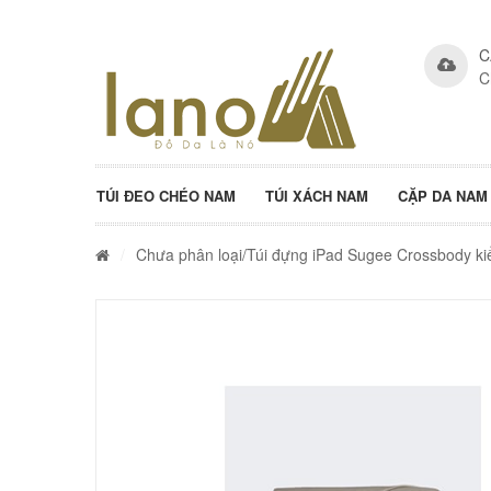
C
C
TÚI ĐEO CHÉO NAM
TÚI XÁCH NAM
CẶP DA NAM
/
Chưa phân loại
/Túi đựng iPad Sugee Crossbody kiê