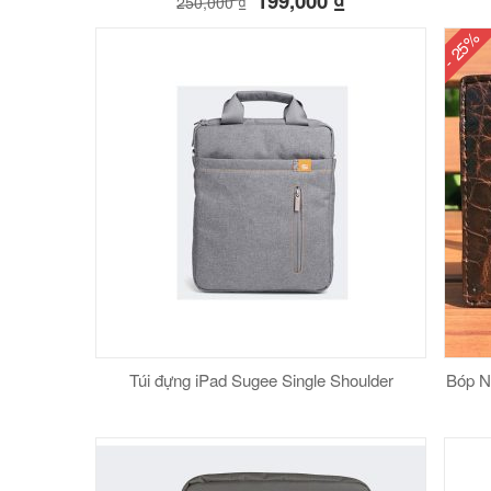
199,000
₫
250,000
₫
- 25%
Túi đựng iPad Sugee Single Shoulder
Bóp N