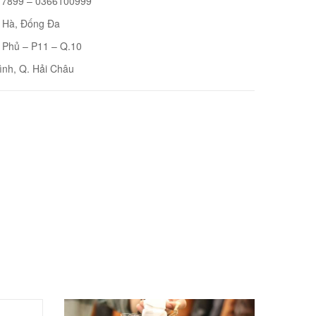
7899 – 0366100999
i Hà, Đống Đa
 Phủ – P11 – Q.10
ình, Q. Hải Châu