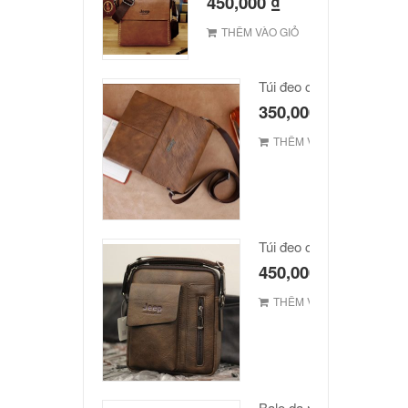
450,000
₫
THÊM VÀO GIỎ
Túi đeo chéo Jeep giá rẻ
350,000
₫
THÊM VÀO GIỎ
Túi đeo chéo Jeep giá rẻ
450,000
₫
THÊM VÀO GIỎ
Balo da nam hàn quốc c