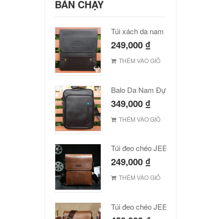
BÁN CHẠY
Túi xách da nam Polo cao cấp
249,000
₫
THÊM VÀO GIỎ
Balo Da Nam Đựng Laptop Đẹp Giá Rẻ
349,000
₫
THÊM VÀO GIỎ
Túi đeo chéo JEEP giá rẻ 001
249,000
₫
THÊM VÀO GIỎ
Túi đeo chéo JEEP giá rẻ 002