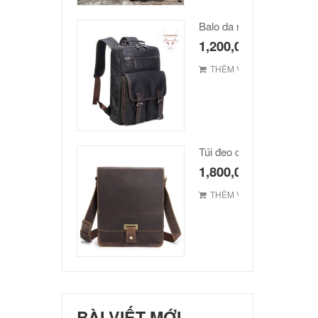
Balo da nam hàn quốc ca
1,200,000
₫
THÊM VÀO GIỎ
1,800,000
₫
THÊM VÀO GIỎ
BÀI VIẾT MỚI