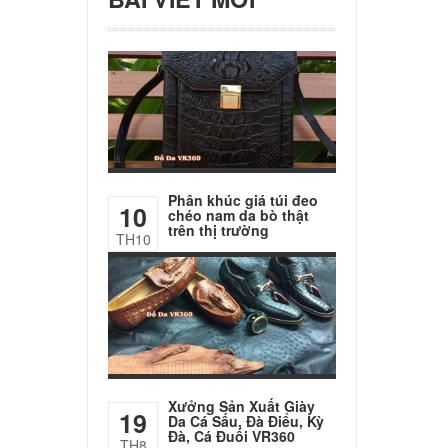
Phân khúc giá túi đeo
10
chéo nam da bò thật
trên thị trường
TH10
Xưởng Sản Xuất Giày
19
Da Cá Sấu, Đà Điểu, Kỳ
Đà, Cá Đuối VR360
TH8