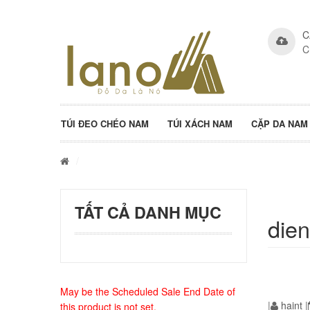
C
C
TÚI ĐEO CHÉO NAM
TÚI XÁCH NAM
CẶP DA NAM
/
TẤT CẢ DANH MỤC
dien
May be the Scheduled Sale End Date of
|
haint
|
this product is not set.