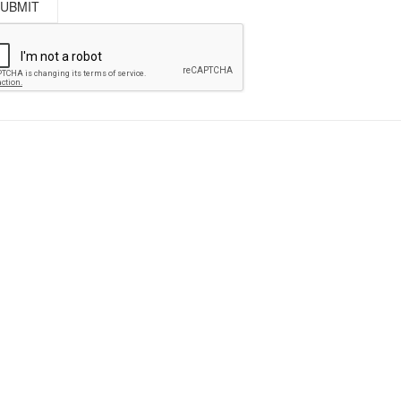
 002
04