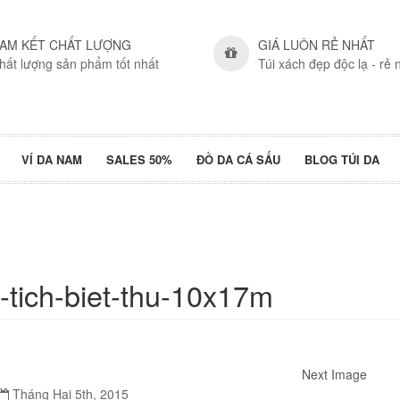
AM KẾT CHẤT LƯỢNG
GIÁ LUÔN RẺ NHẤT
hất lượng sản phẩm tốt nhất
Túi xách đẹp độc lạ - rẻ 
VÍ DA NAM
SALES 50%
ĐỒ DA CÁ SẤU
BLOG TÚI DA
-tich-biet-thu-10x17m
Next Image
Tháng Hai 5th, 2015