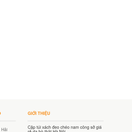
O
GIỚI THIỆU
Cặp túi xách đeo chéo nam công sở giá
 Hải
rẻ da bò thật Hà Nội