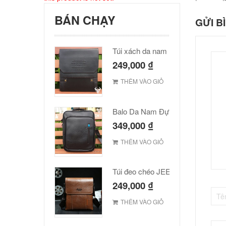
BÁN CHẠY
GỬI B
Túi xách da nam Polo cao cấp
249,000
₫
THÊM VÀO GIỎ
Balo Da Nam Đựng Laptop Đẹp Giá Rẻ
349,000
₫
THÊM VÀO GIỎ
Túi đeo chéo JEEP giá rẻ 001
249,000
₫
THÊM VÀO GIỎ