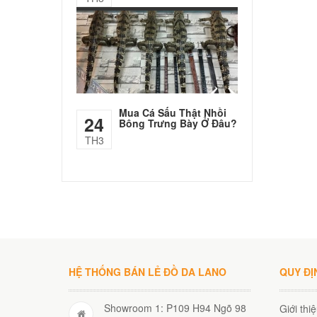
Mua Cá Sấu Thật Nhồi
24
Bông Trưng Bày Ở Đâu?
TH3
HỆ THỐNG BÁN LẺ ĐỒ DA LANO
QUY ĐỊ
Showroom 1: P109 H94 Ngõ 98
Giới thi