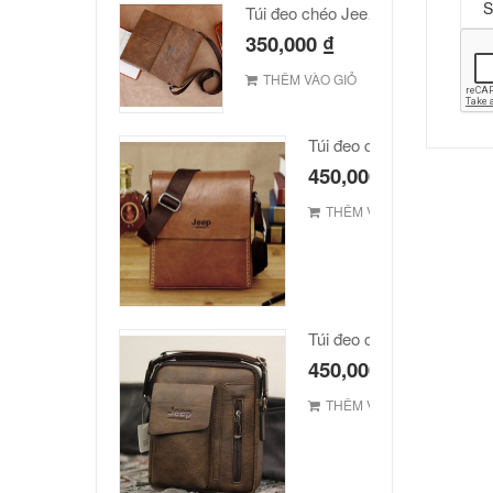
Túi đeo chéo Jeep giá rẻ JR03
350,000
₫
THÊM VÀO GIỎ
Túi đeo chéo JEEP giá rẻ
450,000
₫
THÊM VÀO GIỎ
Túi đeo chéo Jeep giá rẻ 
450,000
₫
THÊM VÀO GIỎ