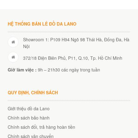
00
₫
O GIỎ
HỆ THỐNG BÁN LẺ ĐỒ DA LANO
Showroom 1: P109 H94 Ngõ 98 Thái Hà, Đống Đa, Hà
Nội
372/18 Điện Biên Phủ, P11, Q.10, Tp. Hồ Chí Minh
Giờ làm việc :
9h – 21h30 các ngày trong tuần
QUY ĐỊNH, CHÍNH SÁCH
Giới thiệu đồ da Lano
Chính sách bảo hành
Chính sách đổi, trả hàng hoàn tiền
Chính sách vận chuyển