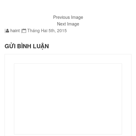
Previous Image
Next Image
|
haint
|
Tháng Hai 5th, 2015
01
GỬI BÌNH LUẬN
02
éo Jeep giá rẻ JR03
₫
O GIỎ