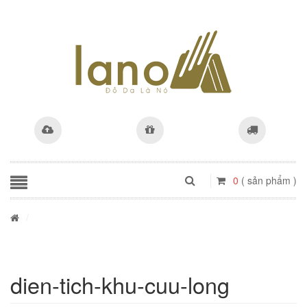
0
( sản phẩm )
/
dien-tich-khu-cuu-long