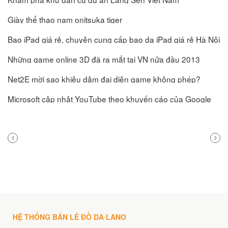
Giày thể thao nam onitsuka tiger
Bao iPad giá rẻ, chuyên cung cấp bao da iPad giá rẻ Hà Nội
Những game online 3D đã ra mắt tại VN nửa đầu 2013
Net2E mời sao khiêu dâm đại diện game không phép?
Microsoft cập nhật YouTube theo khuyến cáo của Google
PREVIOUS
NEXT
POST
POST
HỆ THỐNG BÁN LẺ ĐỒ DA LANO