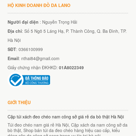
HỘ KINH DOANH ĐỒ DA LANO
Người đại diện
: Nguyễn Trọng Hải
Địa chỉ
: Số 5 Ngõ 5 Láng Hạ, P. Thành Công, Q. Ba Đình, TP.
Hà Nội
SĐT
: 0366100999
Email
: nthai84@gmail.com
Giấy chứng nhận ĐKHKD:
01A8022349
GIỚI THIỆU
Cặp túi xách đeo chéo nam công sở giá rẻ da bò thật Hà Nội
Túi đeo chéo nam giá rẻ Hà Nội, Cặp xách da nam công sở da
bò thật, Shop bán túi da đeo chéo hàng hiệu cao cấp, kiểu
dáng cặp da công sở sang trọng uy tín tại hà nội