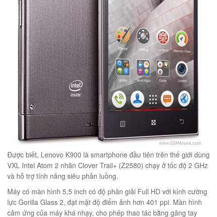
éo Jeep giá rẻ 04
₫
O GIỎ
m hàn quốc cao cấp
00
₫
O GIỎ
Được biết, Lenovo K900 là smartphone đầu tiên trên thế giới dùng
VXL Intel Atom 2 nhân Clover Trail+ (Z2580) chạy ở tốc độ 2 GHz
và hỗ trợ tính năng siêu phân luồng.
Máy có màn hình 5,5 inch có độ phân giải Full HD với kính cường
lực Gorilla Glass 2, đạt mật độ điểm ảnh hơn 401 ppi. Màn hình
Túi đeo chéo nam công sở da bò sáp đựng tài liệu A4 KT57
cảm ứng của máy khá nhạy, cho phép thao tác bằng găng tay