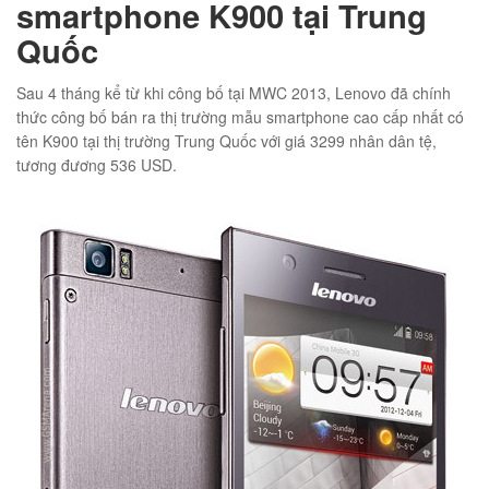
smartphone K900 tại Trung
Quốc
Sau 4 tháng kể từ khi công bố tại MWC 2013, Lenovo đã chính
01
thức công bố bán ra thị trường mẫu smartphone cao cấp nhất có
tên K900 tại thị trường Trung Quốc với giá 3299 nhân dân tệ,
tương đương 536 USD.
02
éo Jeep giá rẻ JR03
₫
O GIỎ