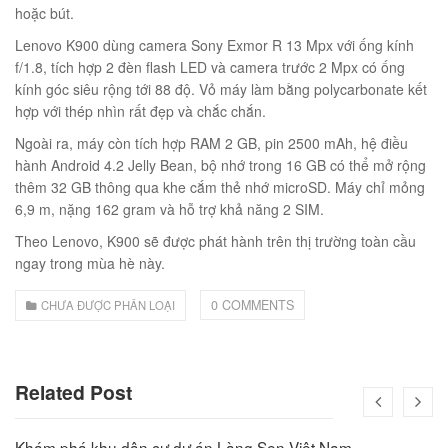
00
₫
hoặc bút.
O GIỎ
Lenovo K900 dùng camera Sony Exmor R 13 Mpx với ống kính
f/1.8, tích hợp 2 đèn flash LED và camera trước 2 Mpx có ống
kính góc siêu rộng tới 88 độ. Vỏ máy làm bằng polycarbonate kết
hợp với thép nhìn rất đẹp và chắc chắn.
Ngoài ra, máy còn tích hợp RAM 2 GB, pin 2500 mAh, hệ điều
hành Android 4.2 Jelly Bean, bộ nhớ trong 16 GB có thể mở rộng
thêm 32 GB thông qua khe cắm thẻ nhớ microSD. Máy chỉ mỏng
6,9 m, nặng 162 gram và hỗ trợ khả năng 2 SIM.
Theo Lenovo, K900 sẽ được phát hành trên thị trường toàn cầu
ngay trong mùa hè này.
0 COMMENTS
CHƯA ĐƯỢC PHÂN LOẠI
Related Post
Khám phá khu dân cư dự án Làng Sen Việt Nam