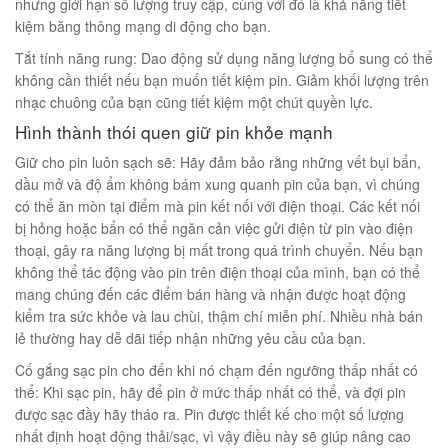
nhưng giới hạn số lượng truy cập, cùng với đó là khả năng tiết
00
₫
kiệm băng thông mạng di động cho bạn.
O GIỎ
Tắt tính năng rung: Dao động sử dụng năng lượng bổ sung có thể
không cần thiết nếu bạn muốn tiết kiệm pin. Giảm khối lượng trên
nhạc chuông của bạn cũng tiết kiệm một chút quyền lực.
Hình thành thói quen giữ pin khỏe mạnh
Giữ cho pin luôn sạch sẽ: Hãy đảm bảo rằng những vết bụi bẩn,
dầu mở và độ ẩm không bám xung quanh pin của bạn, vì chúng
có thể ăn mòn tại điểm mà pin kết nối với điện thoại. Các kết nối
bị hỏng hoặc bẩn có thể ngăn cản việc gửi điện từ pin vào điện
thoại, gây ra năng lượng bị mất trong quá trình chuyển. Nếu bạn
không thể tác động vào pin trên điện thoại của mình, bạn có thể
mang chúng đến các điểm bán hàng và nhận được hoạt động
kiểm tra sức khỏe và lau chùi, thậm chí miễn phí. Nhiều nhà bán
lẻ thường hay dễ dãi tiếp nhận những yêu cầu của bạn.
Cố gắng sạc pin cho đến khi nó chạm đến ngưỡng thấp nhất có
thể: Khi sạc pin, hãy để pin ở mức thấp nhất có thể, và đợi pin
được sạc đầy hãy tháo ra. Pin được thiết kế cho một số lượng
nhất định hoạt động thải/sạc, vì vậy điều này sẽ giúp nâng cao