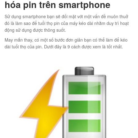
hóa pin trên smartphone
Sử dụng smartphone bạn sẽ đối mặt với một vấn đề muôn thuở
đó là làm sao để tuổi thọ pin của máy kéo dài nhằm duy trì hoạt
động sử dụng được thông suốt.
01
May mắn thay, có một số bước đơn giản bạn có thể làm để kéo
dài tuổi thọ của pin. Dưới đây là 9 cách được xem là tốt nhất.
éo JEEP giá rẻ 002
₫
O GIỎ