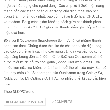
thực sự hữu dụng cho người dung. Các chíp xử lí SoC hiện nang
mang đến các thành phần quan trọng của điện thoại vào bên
trong thành phần duy nhất, bao gồm cả xử lí đồ họa, CPU, LTE
và modem. Bằng cách giảm khoảng cách giữa các thành phần
quan trọng, bộ vi xử lí SoC giúp các thành phần giao tiếp với nhau
hiệu quả hơn.
Bộ vi xử lí Qualcomm Snapdragon tích hợp tất cả những thành
phần cần thiết. Chúng được thiết kế để cho phép các điện thoại
cao cấp có thể xử lí các nhu cầu nặng cả ngày và tiếp tục cung
cấp năng lượng đến suốt đêm. Chíp SoC của Qualcomm có thể
được thiết kế để hỗ trợ chơi game, video, lướt web, email… và
nhiều hơn nữa mà không phải hi sinh tuổi thọ pin của máy. Bạn sẽ
tìm thấy chíp xử lí Snapdragon của Qualcomm trong Galaxy S4,
Nokia Lumia, LG Optimus G, HTC… và nhiều thiết bị cao cấp hiện
nay.
Theo NLĐ/PCWorld
0 COMMENTS
CHƯA ĐƯỢC PHÂN LOẠI