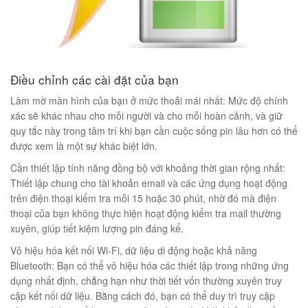
éo Jeep giá rẻ 04
₫
Điều chỉnh các cài đặt của bạn
O GIỎ
Làm mờ màn hình của bạn ở mức thoải mái nhất: Mức độ chính
xác sẽ khác nhau cho mỗi người và cho mỗi hoàn cảnh, và giữ
quy tắc này trong tâm trí khi bạn cần cuộc sống pin lâu hơn có thể
được xem là một sự khác biệt lớn.
Cần thiết lập tính năng đồng bộ với khoảng thời gian rộng nhất:
m hàn quốc cao cấp
Thiết lập chung cho tài khoản email và các ứng dụng hoạt động
00
₫
trên điện thoại kiểm tra mỗi 15 hoặc 30 phút, nhờ đó mà điện
thoại của bạn không thực hiện hoạt động kiểm tra mail thường
O GIỎ
xuyên, giúp tiết kiệm lượng pin đáng kể.
Vô hiệu hóa kết nối Wi-Fi, dữ liệu di động hoặc khả năng
Bluetooth: Bạn có thể vô hiệu hóa các thiết lập trong những ứng
dụng nhất định, chẳng hạn như thời tiết vốn thường xuyên truy
Túi đeo chéo nam công sở da bò sáp đựng tài liệu A4 KT57
cập kết nối dữ liệu. Bằng cách đó, bạn có thể duy trì truy cập