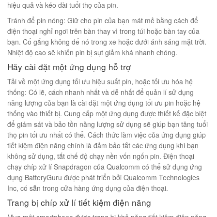
hiệu quả và kéo dài tuổi thọ của pin.
Tránh để pin nóng: Giữ cho pin của bạn mát mẻ bằng cách để
điện thoại nghỉ ngơi trên bàn thay vì trong túi hoặc bàn tay của
bạn. Cố gắng không để nó trong xe hoặc dưới ánh sáng mặt trời.
Nhiệt độ cao sẽ khiến pin bị sụt giảm khá nhanh chóng.
Hãy cài đặt một ứng dụng hỗ trợ
Tải về một ứng dụng tối ưu hiệu suất pin, hoặc tối ưu hóa hệ
thống: Có lẽ, cách nhanh nhất và dễ nhất để quản lí sử dụng
năng lượng của bạn là cài đặt một ứng dụng tối ưu pin hoặc hệ
thống vào thiết bị. Cung cấp một ứng dụng được thiết kế đặc biệt
để giám sát và bảo tồn năng lượng sử dụng sẽ giúp bạn tăng tuổi
thọ pin tối ưu nhất có thể. Cách thức làm việc của ứng dụng giúp
tiết kiệm điện năng chính là đảm bảo tắt các ứng dụng khi bạn
không sử dụng, tắt chế độ chạy nền vốn ngốn pin. Điện thoại
chạy chíp xử lí Snapdragon của Qualcomm có thể sử dụng ứng
dụng BatteryGuru được phát triển bởi Qualcomm Technologies
Inc, có sẵn trong cửa hàng ứng dụng của điện thoại.
Trang bị chíp xử lí tiết kiệm điện năng
Mua một smartphone được trang bị khả năng tiết kiệm điện năng