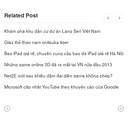
Related Post
Khám phá khu dân cư dự án Làng Sen Việt Nam
Giày thể thao nam onitsuka tiger
Bao iPad giá rẻ, chuyên cung cấp bao da iPad giá rẻ Hà Nội
Những game online 3D đã ra mắt tại VN nửa đầu 2013
Net2E mời sao khiêu dâm đại diện game không phép?
Microsoft cập nhật YouTube theo khuyến cáo của Google
PREVIOUS
NEXT
POST
POST