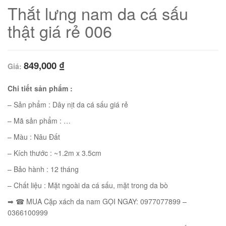
Thắt lưng nam da cá sấu
thật giá rẻ 006
849,000
₫
Giá:
Chi tiết sản phẩm :
– Sản phẩm : Dây nịt da cá sấu giá rẻ
– Mã sản phẩm : …
– Màu : Nâu Đất
01
– Kích thước : ~1.2m x 3.5cm
– Bảo hành : 12 tháng
– Chất liệu : Mặt ngoài da cá sấu, mặt trong da bò
➡ ☎ MUA Cặp xách da nam GỌI NGAY: 0977077899 –
02
0366100999