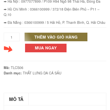
➡ Hà Nội : 0977077899 / P109 H94 Ngõ 98 Thái Hà, Đống Đa
➡ Hồ Chí Minh : 0366100999 / 372/18 Điện Biên Phủ – P11 –
Q.10
➡ Đà Nẵng : 0366100999 / 5 Hải Hồ, P. Thanh Bình, Q. Hải Châu
éo Jeep giá rẻ JR03
₫
THÊM VÀO GIỎ HÀNG
Thắt
O GIỎ
lưng
MUA NGAY
nam
da
éo Jeep giá rẻ 04
Mã:
TLCS06
cá
₫
Danh mục:
THẮT LƯNG DA CÁ SẤU
sấu
O GIỎ
thật
giá
MÔ TẢ
rẻ
m hàn quốc cao cấp