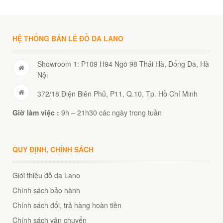
00
₫
O GIỎ
HỆ THỐNG BÁN LẺ ĐỒ DA LANO
Showroom 1: P109 H94 Ngõ 98 Thái Hà, Đống Đa, Hà
Nội
372/18 Điện Biên Phủ, P11, Q.10, Tp. Hồ Chí Minh
Giờ làm việc :
9h – 21h30 các ngày trong tuần
QUY ĐỊNH, CHÍNH SÁCH
Giới thiệu đồ da Lano
Chính sách bảo hành
Chính sách đổi, trả hàng hoàn tiền
Chính sách vận chuyển