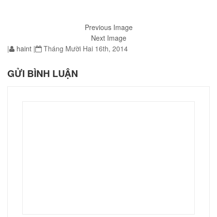
Previous Image
Next Image
|
haint
|
Tháng Mười Hai 16th, 2014
01
GỬI BÌNH LUẬN
éo JEEP giá rẻ 002
₫
O GIỎ