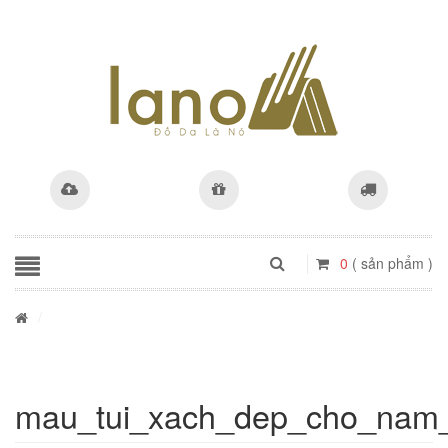
0
( sản phẩm )
/
mau_tui_xach_dep_cho_nam_