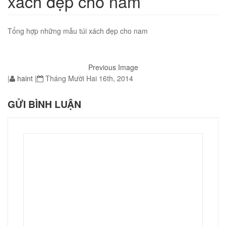
xách đẹp cho nam
Tổng hợp những mẫu túi xách đẹp cho nam
01
Previous Image
|
haint
|
Tháng Mười Hai 16th, 2014
GỬI BÌNH LUẬN
02
éo Jeep giá rẻ JR03
₫
O GIỎ