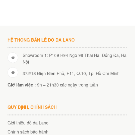
00
₫
O GIỎ
HỆ THỐNG BÁN LẺ ĐỒ DA LANO
Showroom 1: P109 H94 Ngõ 98 Thái Hà, Đống Đa, Hà
Nội
372/18 Điện Biên Phủ, P11, Q.10, Tp. Hồ Chí Minh
Giờ làm việc :
9h – 21h30 các ngày trong tuần
QUY ĐỊNH, CHÍNH SÁCH
Giới thiệu đồ da Lano
Chính sách bảo hành