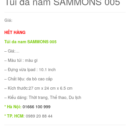
Túi da nam SAMMONS 005
Giá:
HẾT HÀNG
Túi da nam SAMMONS 005
– Giá:…
– Màu túi : màu gi
– Đựng vừa Ipad : 10.1 inch
– Chất liệu: da bò cao cấp
01
– Kích thước:27 cm x 24 cm x 6.5 cm
– Kiểu dáng: Thời trang, Thể thao, Du lịch
* Hà Nội:
01666 100 999
* TP. HCM
: 0989 20 88 44