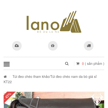
0
( sản phẩm )
/
Túi đeo chéo tham khảo
/Túi đeo chéo nam da bò giá sỉ
KT22
- 43%