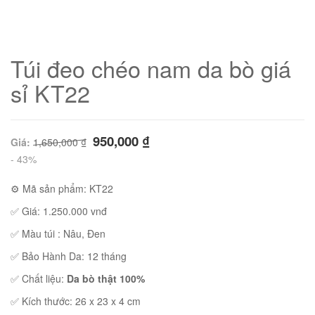
Túi đeo chéo nam da bò giá
sỉ KT22
950,000
₫
Giá:
1,650,000
₫
- 43%
⚙ Mã sản phẩm: KT22
✅ Giá: 1.250.000 vnđ
01
✅ Màu túi : Nâu, Đen
✅ Bảo Hành Da: 12 tháng
✅ Chất liệu:
Da bò thật 100%
✅ Kích thước: 26 x 23 x 4 cm