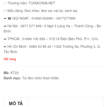
✅ Thương hiệu: TUIXACHDA.NET
✅ Kiểu dáng: Đeo chéo, đeo vai, vai túi, xách tay
➡ ☎ GỌI NGAY : 01666100999 – 0977077899
éo JEEP giá rẻ 002
➡ Hà Nội : 0977 077 899 / 5 Ngõ 5 Láng Hạ – Thành Công – Ba
₫
Đình
O GIỎ
➡ TPHCM : 01666 100 999 – 372/18 Điện Biên Phủ, P11, Q10
➡ Hồ Chí Minh : 0989 20 88 44 / 1352 Trường Sa, Phường 3, Q.
Tân Bình
Hết hàng
éo Jeep giá rẻ 04
₫
Mã:
KT22
Danh mục:
Túi đeo chéo tham khảo
O GIỎ
MÔ TẢ
m hàn quốc cao cấp