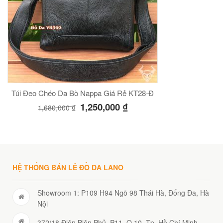
Túi Đeo Chéo Da Bò Nappa Giá Rẻ KT28-Đ
1,250,000
₫
1,680,000
₫
HỆ THỐNG BÁN LẺ ĐỒ DA LANO
Showroom 1: P109 H94 Ngõ 98 Thái Hà, Đống Đa, Hà
Nội
372/18 Điện Biên Phủ, P11, Q.10, Tp. Hồ Chí Minh