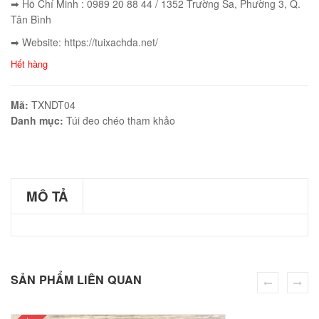
➡ Hồ Chí Minh : 0989 20 88 44 / 1352 Trường Sa, Phường 3, Q.
Tân Bình
➡ Website: https://tuixachda.net/
Hết hàng
éo Jeep giá rẻ JR03
₫
Mã:
TXNDT04
O GIỎ
Danh mục:
Túi đeo chéo tham khảo
éo Jeep giá rẻ 04
MÔ TẢ
₫
O GIỎ
SẢN PHẨM LIÊN QUAN
m hàn quốc cao cấp