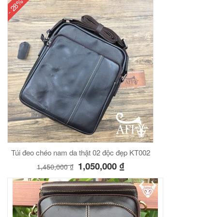
- 28%
00
₫
O GIỎ
Túi đeo chéo nam công sở da bò sáp đựng tài liệu A4 KT57
00
₫
O GIỎ
Túi đeo chéo nam da thật 02 độc đẹp KT002
1,050,000
₫
1,450,000
₫