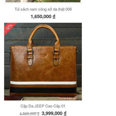
Túi xách nam công sở da thật 006
1,650,000
₫
- 12%
Cặp Da JEEP Cao Cấp 01
3,999,000
₫
4,500,000
₫