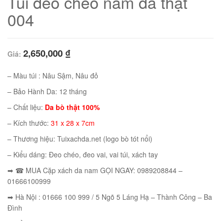
Túi đeo chéo nam da thật
004
2,650,000
₫
Giá:
– Màu túi : Nâu Sậm, Nâu đỏ
– Bảo Hành Da: 12 tháng
– Chất liệu:
Da bò thật 100%
– Kích thước:
31 x 28 x 7cm
– Thương hiệu: Tuixachda.net (logo bò tót nổi)
01
– Kiểu dáng: Đeo chéo, đeo vai, vai túi, xách tay
➡ ☎ MUA Cặp xách da nam GỌI NGAY: 0989208844 –
01666100999
➡ Hà Nội : 01666 100 999 / 5 Ngõ 5 Láng Hạ – Thành Công – Ba
02
Đình