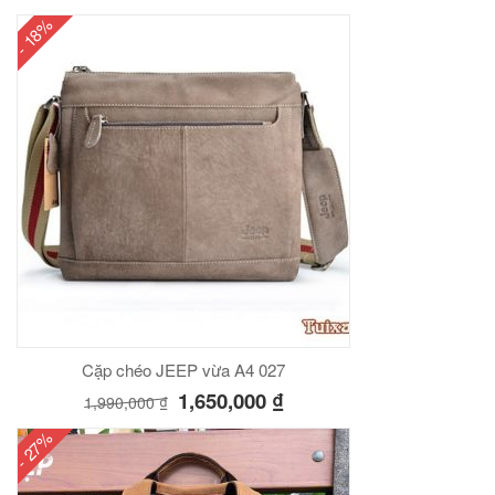
- 18%
Cặp chéo JEEP vừa A4 027
1,650,000
₫
1,990,000
₫
- 27%