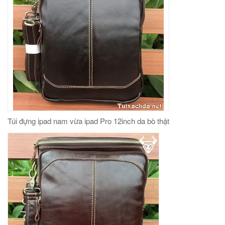
Túi đựng ipad nam vừa ipad Pro 12inch da bò thật