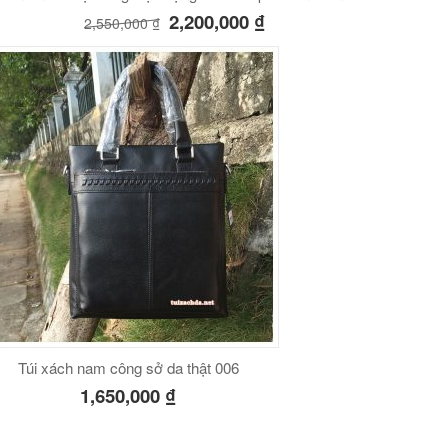
2,200,000
₫
2,550,000
₫
Túi xách nam công sở da thật 006
1,650,000
₫