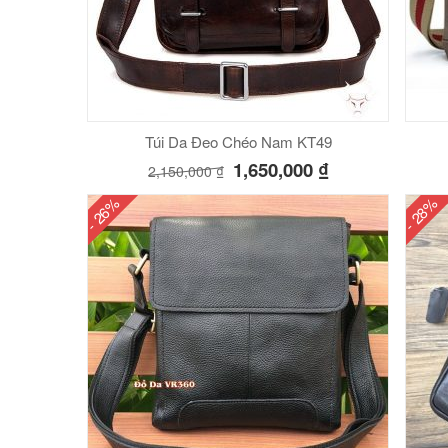
Túi Da Đeo Chéo Nam KT49
1,650,000
₫
2,150,000
₫
- 26%
- 28%