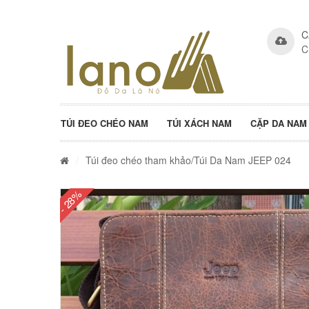
C
C
TÚI ĐEO CHÉO NAM
TÚI XÁCH NAM
CẶP DA NAM
/
Túi đeo chéo tham khảo
/Túi Da Nam JEEP 024
- 28%