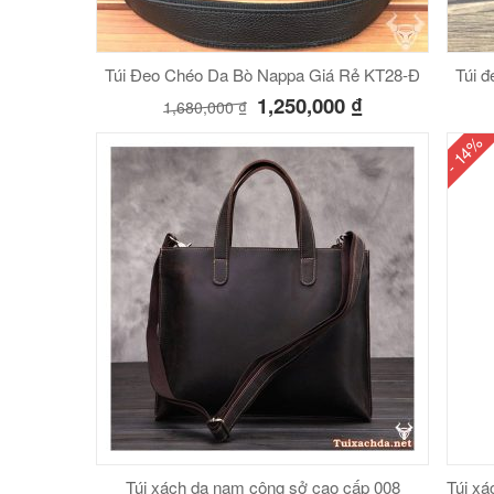
Túi Đeo Chéo Da Bò Nappa Giá Rẻ KT28-Đ
Túi đ
1,250,000
₫
1,680,000
₫
- 14%
Túi xách da nam công sở cao cấp 008
Túi xá