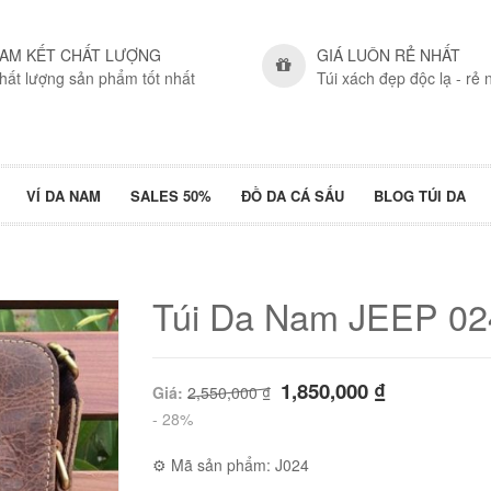
AM KẾT CHẤT LƯỢNG
GIÁ LUÔN RẺ NHẤT
hất lượng sản phẩm tốt nhất
Túi xách đẹp độc lạ - rẻ 
VÍ DA NAM
SALES 50%
ĐỒ DA CÁ SẤU
BLOG TÚI DA
Túi Da Nam JEEP 02
1,850,000
₫
Giá:
2,550,000
₫
- 28%
⚙ Mã sản phẩm: J024