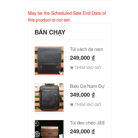
May be the Scheduled Sale End Date of
this product is not set.
BÁN CHẠY
Túi xách da nam Polo cao cấp
249,000
₫
THÊM VÀO GIỎ
Balo Da Nam Đựng Laptop Đẹp Giá Rẻ
349,000
₫
THÊM VÀO GIỎ
Túi đeo chéo JEEP giá rẻ 001
249,000
₫