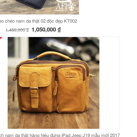
eo chéo nam da thật 02 độc đẹp KT002
1,050,000
₫
1,450,000
₫
ch nam da thật hàng hiệu đựng iPad Jeep J19 mẫu mới 2017