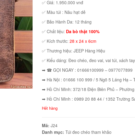
✅ Giá: 1.950.000 vnđ
✅ Màu túi : Nâu hạt dẻ
✅ Bảo Hành Da: 12 tháng
✅ Chất liệu:
Da bò thật 100%
✅ Kích thước:
28 x 24 x 6cm
✅ Thương hiệu: JEEP Hàng Hiệu
✅ Kiểu dáng: Đeo chéo, đeo vai, vai túi, xách tay
➡ ☎ GỌI NGAY : 01666100999 – 0977077899
➡ Hà Nội : 01666 100 999 / 5 Ngõ 5 Láng Hạ –
➡ Hồ Chí Minh: 372/18 Điện Biên Phủ – Phường
➡ Hồ Chí Minh : 0989 20 88 44 / 1352 Trường S
Hết hàng
Mã:
J24
Danh mục:
Túi đeo chéo tham khảo