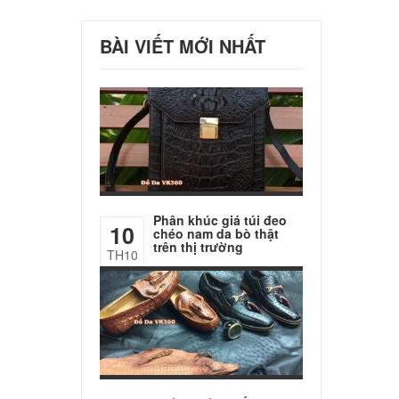
BÀI VIẾT MỚI NHẤT
Phân khúc giá túi đeo
10
chéo nam da bò thật
trên thị trường
TH10