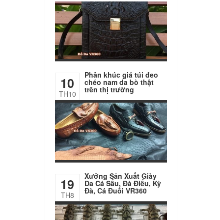
Phân khúc giá túi đeo
10
chéo nam da bò thật
trên thị trường
TH10
Xưởng Sản Xuất Giày
19
Da Cá Sấu, Đà Điểu, Kỳ
Đà, Cá Đuối VR360
TH8