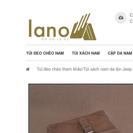
C
C
TÚI ĐEO CHÉO NAM
TÚI XÁCH NAM
CẶP DA NAM
/
Túi đeo chéo tham khảo
/Túi xách nam da lộn Jeep