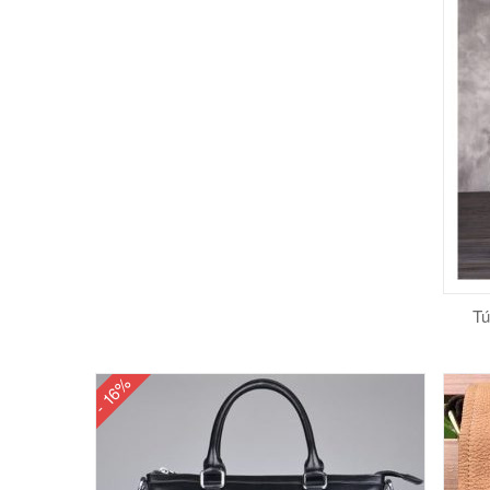
Tú
- 16%