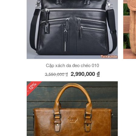
Cặp xách da đeo chéo 010
2,990,000
₫
3,550,000
₫
- 12%