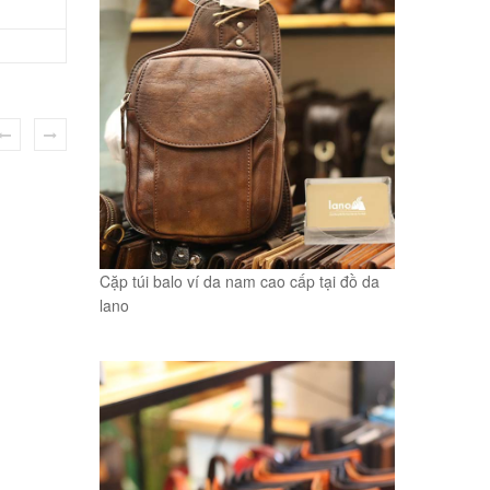
Cặp túi balo ví da nam cao cấp tại đồ da
lano