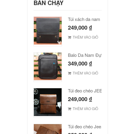
BÁN CHẠY
Túi xách da nam Polo cao cấp
249,000
₫
THÊM VÀO GIỎ
Balo Da Nam Đựng Laptop Đẹp Giá Rẻ
349,000
₫
THÊM VÀO GIỎ
Túi đeo chéo JEEP giá rẻ 001
249,000
₫
THÊM VÀO GIỎ
Túi đeo chéo Jeep giá rẻ JR03