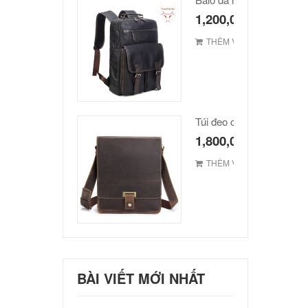
1,200,000
₫
THÊM VÀO GIỎ
1,800,000
₫
THÊM VÀO GIỎ
BÀI VIẾT MỚI NHẤT