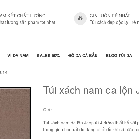
AM KẾT CHẤT LƯỢNG
GIÁ LUÔN RẺ NHẤT
hất lượng sản phẩm tốt nhất
Túi xách đẹp độc lạ - rẻ 
VÍ DA NAM
SALES 50%
ĐỒ DA CÁ SẤU
BLOG TÚI DA
 014
Túi xách nam da lộn 
Giá:
Túi xách nam da lộn Jeep 014 được thiết kế với 
trọng giúp bạn rất dễ dàng phối đồ khi sở hữu nó