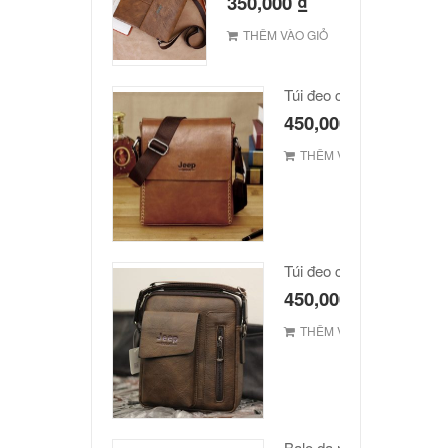
350,000
₫
THÊM VÀO GIỎ
Túi đeo chéo JEEP giá r
450,000
₫
THÊM VÀO GIỎ
Túi đeo chéo Jeep giá rẻ
450,000
₫
THÊM VÀO GIỎ
Balo da nam hàn quốc c