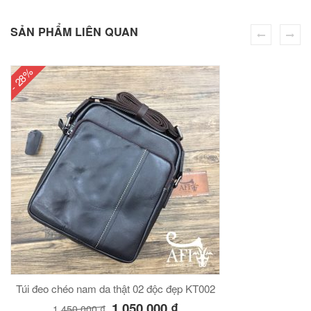
SẢN PHẨM LIÊN QUAN
éo Jeep giá rẻ JR03
- 28%
₫
O GIỎ
éo Jeep giá rẻ 04
₫
O GIỎ
Túi đeo chéo nam da thật 02 độc đẹp KT002
1,050,000
₫
1,450,000
₫
m hàn quốc cao cấp