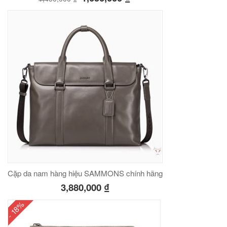
00
₫
O GIỎ
Túi đeo chéo nam công sở da bò sáp đựng tài liệu A4 KT57
00
₫
O GIỎ
Cặp da nam hàng hiệu SAMMONS chính hãng
3,880,000
₫
- 18%