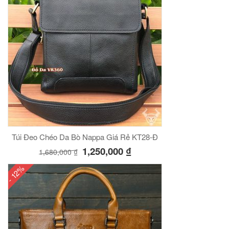
Túi Đeo Chéo Da Bò Nappa Giá Rẻ KT28-Đ
1,250,000
₫
1,680,000
₫
- 12%