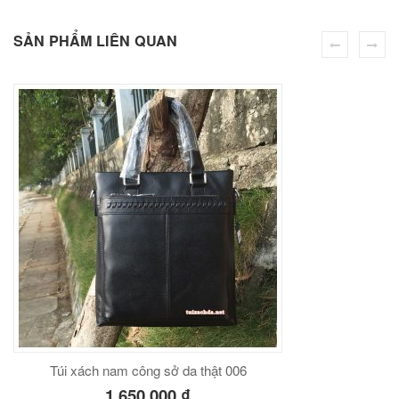
SẢN PHẨM LIÊN QUAN
éo Jeep giá rẻ JR03
₫
O GIỎ
éo Jeep giá rẻ 04
₫
O GIỎ
Túi xách nam công sở da thật 006
1,650,000
₫
m hàn quốc cao cấp