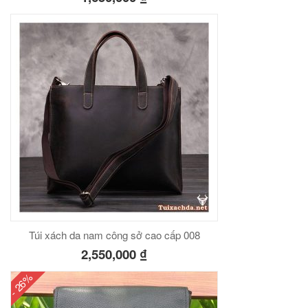
00
₫
O GIỎ
Túi đeo chéo nam công sở da bò sáp đựng tài liệu A4 KT57
00
₫
O GIỎ
Túi xách da nam công sở cao cấp 008
2,550,000
₫
- 26%