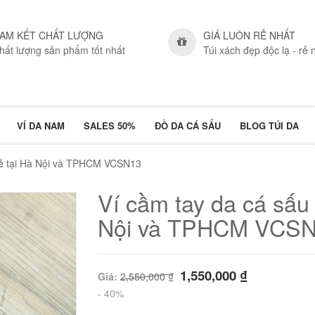
AM KẾT CHẤT LƯỢNG
GIÁ LUÔN RẺ NHẤT
hất lượng sản phẩm tốt nhất
Túi xách đẹp độc lạ - rẻ 
VÍ DA NAM
SALES 50%
ĐỒ DA CÁ SẤU
BLOG TÚI DA
 rẻ tại Hà Nội và TPHCM VCSN13
Ví cầm tay da cá sấu 
Nội và TPHCM VCS
1,550,000
₫
Giá:
2,550,000
₫
- 40%