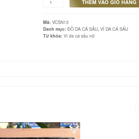
THÊM VÀO GIỎ HÀNG
Ví
cầm
Mã:
VCSN13
tay
Danh mục:
ĐỒ DA CÁ SẤU
,
VÍ DA CÁ SẤU
da
Từ khóa:
Ví da cá sấu nữ
cá
sấu
kéo
khóa
giá
rẻ
tại
Hà
Nội