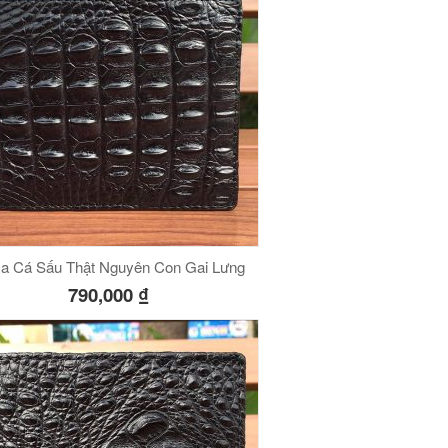
và
TPHCM
VCSN13
số
lượng
Da Cá Sấu Thật Nguyên Con Gai Lưng
790,000
₫