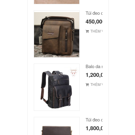
Túi đeo chéo Jeep giá rẻ
450,000
₫
THÊM VÀO GIỎ
Balo da nam hàn quốc c
1,200,000
₫
THÊM VÀO GIỎ
1,800,000
₫