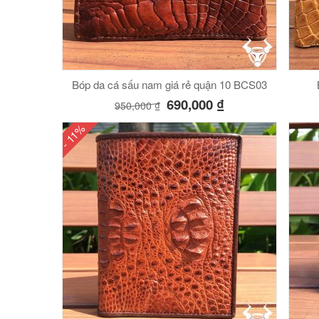
Bóp da cá sấu nam giá rẻ quận 10 BCS03
690,000
₫
950,000
₫
- 11%