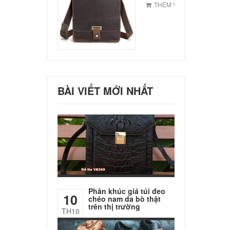
THÊM VÀO GIỎ
BÀI VIẾT MỚI NHẤT
Phân khúc giá túi đeo
10
chéo nam da bò thật
trên thị trường
TH10