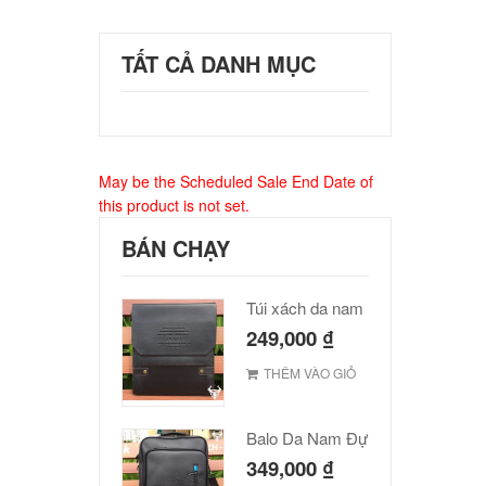
TẤT CẢ DANH MỤC
May be the Scheduled Sale End Date of
this product is not set.
BÁN CHẠY
Túi xách da nam Polo cao cấp
249,000
₫
THÊM VÀO GIỎ
Balo Da Nam Đựng Laptop Đẹp Giá Rẻ
349,000
₫