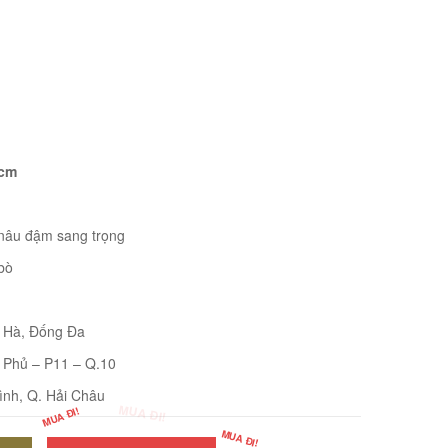
3cm
 nâu đậm sang trọng
bò
i Hà, Đống Đa
 Phủ – P11 – Q.10
ình, Q. Hải Châu