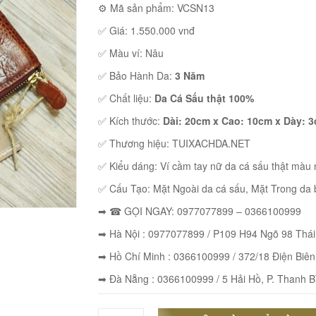
⚙ Mã sản phẩm: VCSN13
✅ Giá: 1.550.000 vnđ
✅ Màu ví: Nâu
✅ Bảo Hành Da:
3 Năm
✅ Chất liệu:
Da Cá Sấu thật 100%
✅ Kích thước:
Dài: 20cm x Cao: 10cm x Dày: 
✅ Thương hiệu: TUIXACHDA.NET
✅ Kiểu dáng: Ví cầm tay nữ da cá sấu thật màu
✅ Cấu Tạo: Mặt Ngoài da cá sấu, Mặt Trong da 
➡ ☎ GỌI NGAY: 0977077899 – 0366100999
➡ Hà Nội : 0977077899 / P109 H94 Ngõ 98 Thá
➡ Hồ Chí Minh : 0366100999 / 372/18 Điện Biên
➡ Đà Nẵng : 0366100999 / 5 Hải Hồ, P. Thanh B