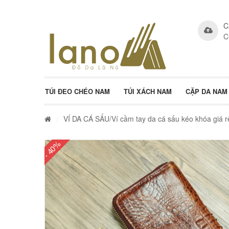
C
C
TÚI ĐEO CHÉO NAM
TÚI XÁCH NAM
CẶP DA NAM
/
VÍ DA CÁ SẤU
/Ví cầm tay da cá sấu kéo khóa giá
- 40%