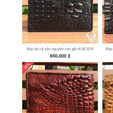
Bóp da cá sấu nguyên con giá rẻ BCS16
Bóp
850,000
₫
- 28%