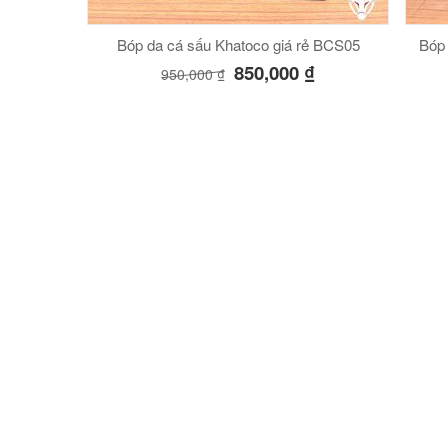
Bóp da cá sấu Khatoco giá rẻ BCS05
Bóp
850,000
₫
950,000
₫