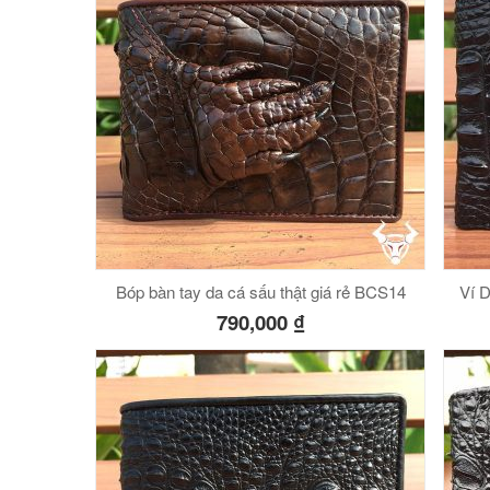
Bóp bàn tay da cá sấu thật giá rẻ BCS14
Ví 
790,000
₫