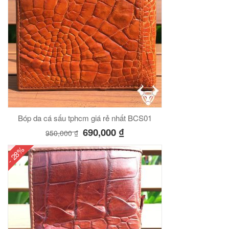
Bóp da cá sấu tphcm giá rẻ nhất BCS01
690,000
₫
950,000
₫
- 28%