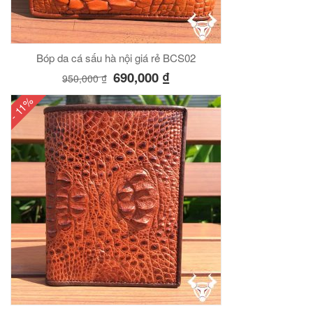
Bóp da cá sấu hà nội giá rẻ BCS02
690,000
₫
950,000
₫
- 11%