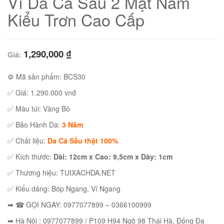
Ví Da Cá Sấu 2 Mặt Nam
Kiểu Trơn Cao Cấp
1,290,000
₫
Giá:
⚙ Mã sản phẩm: BCS30
✅ Giá: 1.290.000 vnđ
✅ Màu túi: Vàng Bò
✅ Bảo Hành Da:
3 Năm
✅ Chất liệu:
Da Cá Sấu thật 100%
01
✅ Kích thước:
Dài: 12cm x Cao: 9,5cm x Dày: 1cm
✅ Thương hiệu: TUIXACHDA.NET
✅ Kiểu dáng: Bóp Ngang, Ví Ngang
➡ ☎ GỌI NGAY: 0977077899 – 0366100999
02
➡ Hà Nội : 0977077899 / P109 H94 Ngõ 98 Thái Hà, Đống Đa