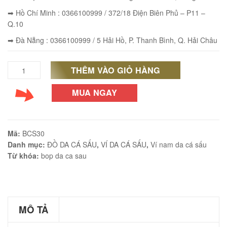
➡ Hồ Chí Minh : 0366100999 / 372/18 Điện Biên Phủ – P11 –
Q.10
➡ Đà Nẵng : 0366100999 / 5 Hải Hồ, P. Thanh Bình, Q. Hải Châu
éo Jeep giá rẻ JR03
₫
THÊM VÀO GIỎ HÀNG
Ví
O GIỎ
Da
MUA NGAY
Cá
Sấu
Mã:
BCS30
éo Jeep giá rẻ 04
2
Danh mục:
ĐỒ DA CÁ SẤU
,
VÍ DA CÁ SẤU
,
Ví nam da cá sấu
₫
Từ khóa:
bop da ca sau
Mặt
O GIỎ
Nam
Kiểu
MÔ TẢ
Trơn
m hàn quốc cao cấp