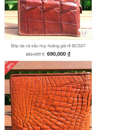
Bóp da cá sấu huy hoàng giá rẻ BCS07
690,000
₫
950,000
₫
- 28%