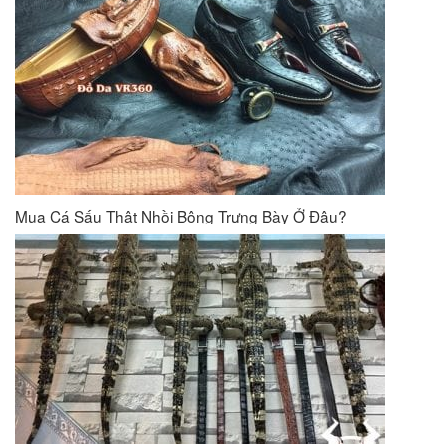
Mua Cá Sấu Thật Nhồi Bông Trưng Bày Ở Đâu?