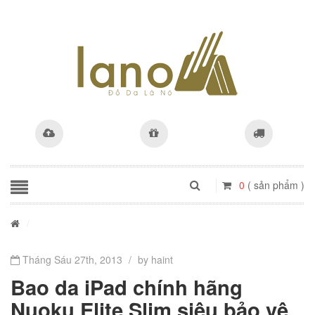
0
( sản phẩm )
/
Tháng Sáu 27th, 2013
/
by haint
Bao da iPad chính hãng
Nuoku Elite Slim siêu bảo vệ