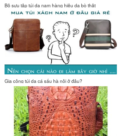
Bộ sưu tập túi da nam hàng hiệu da bò thật
Gia công túi da cá sấu hà nội ở đâu?