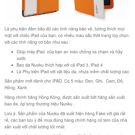
éo Jeep giá rẻ 04
Là phụ kiện đảm bảo đủ các tính năng bảo vệ, tương thích mọi
₫
mặt với chiếc iPad của bạn, có nhiều màu sắc thời trang tùy chọn
O GIỎ
với các tính năng cơ bản như sau :
Giúp máy iPad của bạn an toàn chống va chạm và trầy
xước
Bao da Nuoku thích hợp với cả iPad 3, iPad 4
Là Phụ kiện iPad với vật liệu da, nhựa mềm chất lượng cao
m hàn quốc cao cấp
Sản phẩm mới dành cho IPAD. Có 5 màu: Đen, Ghi, Cam, Đỏ,
00
₫
Hồng, Xanh
O GIỎ
Hàng chính hãng Hồng Kông, được sản xuất bởi hãng sản xuất
bao da, ốp lưng thương hiệu Nuoku .
Lưu ý: Sản phẩm của Nuoku đã xuất hiện hàng Fake với giá rất
rẻ, các bạn lưu ý để mua đúng hàng chính hãng có tem của nhà
sản xuất với chất lượng tốt nhất
Túi đeo chéo nam công sở da bò sáp đựng tài liệu A4 KT57