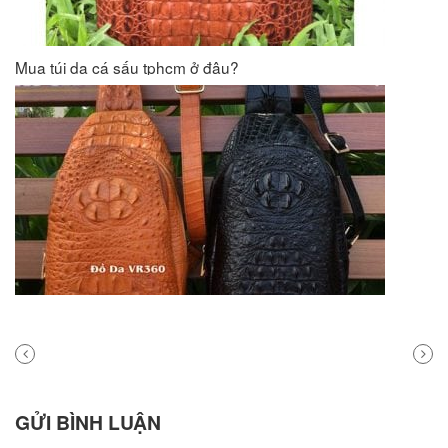
Mua túi da cá sấu tphcm ở đâu?
PREVIOUS
NEXT
POST
POST
GỬI BÌNH LUẬN