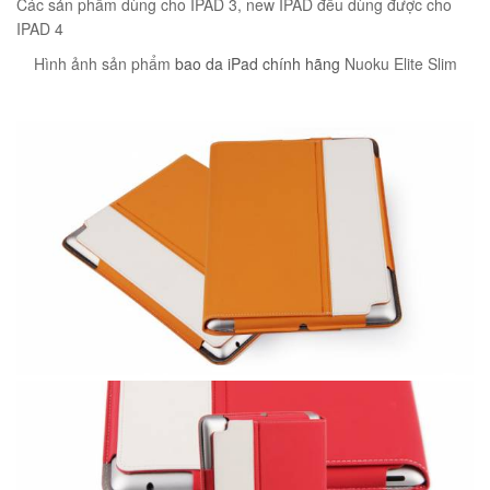
Các sản phẩm dùng cho IPAD 3, new IPAD đều dùng được cho
00
₫
IPAD 4
O GIỎ
Hình ảnh sản phẩm
bao da iPad chính hãng
Nuoku Elite Slim