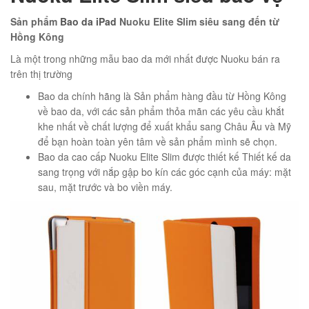
Sản phẩm
Bao da iPad
Nuoku Elite Slim siêu sang đến từ
Hồng Kông
Là một trong những mẫu bao da mới nhất được Nuoku bán ra
01
trên thị trường
Bao da chính hãng là Sản phẩm hàng đầu từ Hồng Kông
về bao da, với các sản phẩm thỏa mãn các yêu cầu khắt
khe nhất về chất lượng để xuất khẩu sang Châu Âu và Mỹ
để bạn hoàn toàn yên tâm về sản phẩm mình sẽ chọn.
02
Bao da cao cấp Nuoku Elite Slim được thiết kế Thiết kế da
sang trọng với nắp gập bo kín các góc cạnh của máy: mặt
sau, mặt trước và bo viền máy.
éo Jeep giá rẻ JR03
₫
O GIỎ