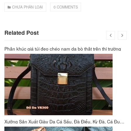
CHƯA PHÂN LOẠI
0 COMMENTS
Related Post
Phân khúc giá túi đeo chéo nam da bò thật trên thị trường
Xưởng Sản Xuất Giày Da Cá Sấu, Đà Điểu, Kỳ Đà, Cá Đuối VR360