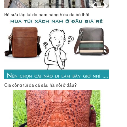
Bộ sưu tập túi da nam hàng hiệu da bò thật
Gia công túi da cá sấu hà nội ở đâu?