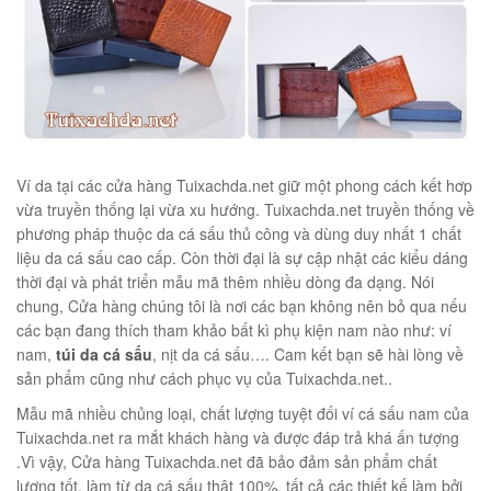
éo Jeep giá rẻ 04
₫
O GIỎ
Ví da tại các cửa hàng Tuixachda.net giữ một phong cách kết hơp
vừa truyền thống lại vừa xu hướng. Tuixachda.net truyền thống về
phương pháp thuộc da cá sấu thủ công và dùng duy nhất 1 chất
liệu da cá sấu cao cấp. Còn thời đại là sự cập nhật các kiểu dáng
m hàn quốc cao cấp
thời đại và phát triển mẫu mã thêm nhiều dòng đa dạng. Nói
00
₫
chung, Cửa hàng chúng tôi là nơi các bạn không nên bỏ qua nếu
các bạn đang thích tham khảo bất kì phụ kiện nam nào như: ví
O GIỎ
nam,
túi da cá sấu
, nịt da cá sấu…. Cam kết bạn sẽ hài lòng về
sản phẩm cũng như cách phục vụ của Tuixachda.net..
Mẫu mã nhiều chủng loại, chất lượng tuyệt đối ví cá sấu nam của
Tuixachda.net ra mắt khách hàng và được đáp trả khá ấn tượng
.Vì vậy, Cửa hàng Tuixachda.net đã bảo đảm sản phẩm chất
Túi đeo chéo nam công sở da bò sáp đựng tài liệu A4 KT57
lượng tốt, làm từ da cá sấu thật 100%, tất cả các thiết kế làm bởi