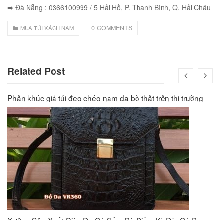
➡ Đà Nẵng : 0366100999 / 5 Hải Hồ, P. Thanh Bình, Q. Hải Châu
0 COMMENTS
MUA TÚI XÁCH NAM
Related Post
Phân khúc giá túi đeo chéo nam da bò thật trên thị trường
Xưởng Sản Xuất Giày Da Cá Sấu, Đà Điểu, Kỳ Đà, Cá Đuối VR360