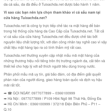
00
₫
da cá sấu, da đà điểu ở Tuixachda.net được bảo hành 1 năm.
O GIỎ
Vì sao các bạn nên lựa chọn tham khảo ví cá sấu nam tại
cửa hàng Tuixachda.net?
Tuixachda.net là công ty trực tiếp chế tác ra mặt hàng để bán
trong hệ thống cửa hàng da Cao Cấp của Tuixachda.net. Tất cả
ví cá sấu của cửa hàng Tuixachda.net đều được chế tác bởi
nguyên liệu chất lượng tốt, với dàn công nhân tay nghề cao vì vậy
chất liệu mặt hàng tạo ra có tính thẩm mỹ rất cao.
Tuixachda.net thường xuyên cập nhật mẫu mã mặt hàng của
những thương hiệu nổi tiếng trên thị trường ngành da, cải tiến và
thiết kế cho hợp lý với sở thích người tiêu dùng trong nước.
Phân phối mẫu mã uy tín, giá bảo đám, có địa điểm giải quyết
phàn nàn của người dùng, giao hàng toàn quốc và dịch vụ hậu
mãi rất tốt.
➡ ☎ GỌI NGAY: 0977077899 – 0366100999
➡ Hà Nội : 0977077899 / P109 H94 Ngõ 98 Thái Hà, Đống Đa
➡ Hồ Chí Minh : 0366100999 / 372/18 Điện Biên Phủ – P11 –
Q.10