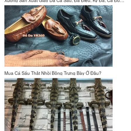
Mua Cá Sấu Thật Nhồi Bông Trưng Bày Ở Đâu?