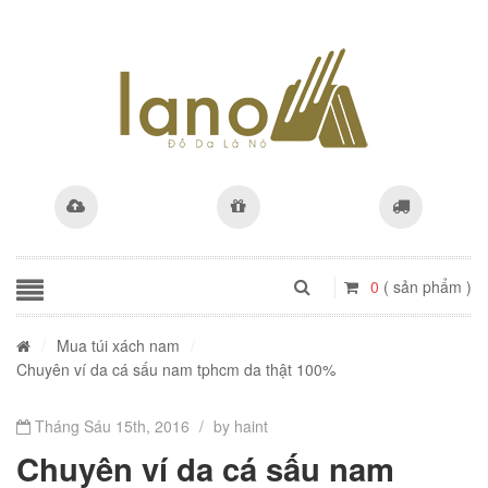
0
( sản phẩm )
/
Mua túi xách nam
/
Chuyên ví da cá sấu nam tphcm da thật 100%
Tháng Sáu 15th, 2016
/
by haint
Chuyên ví da cá sấu nam