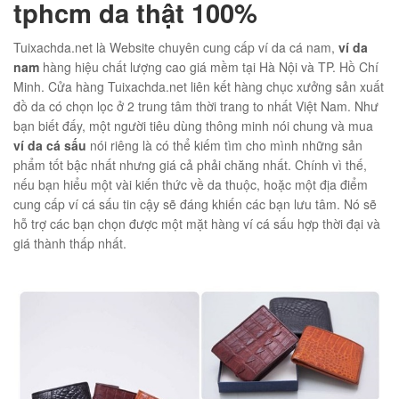
tphcm da thật 100%
Tuixachda.net là Website chuyên cung cấp ví da cá nam,
ví da
nam
hàng hiệu chất lượng cao giá mềm tại Hà Nội và TP. Hồ Chí
Minh. Cửa hàng Tuixachda.net liên kết hàng chục xưởng sản xuất
01
đồ da có chọn lọc ở 2 trung tâm thời trang to nhất Việt Nam. Như
bạn biết đấy, một người tiêu dùng thông minh nói chung và mua
ví da cá sấu
nói riêng là có thể kiếm tìm cho mình những sản
phẩm tốt bậc nhất nhưng giá cả phải chăng nhất. Chính vì thế,
nếu bạn hiểu một vài kiến thức về da thuộc, hoặc một địa điểm
cung cấp ví cá sấu tin cậy sẽ đáng khiến các bạn lưu tâm. Nó sẽ
hỗ trợ các bạn chọn được một mặt hàng ví cá sấu hợp thời đại và
giá thành thấp nhất.
éo JEEP giá rẻ 002
₫
O GIỎ