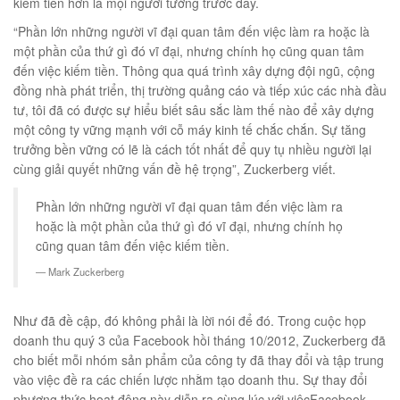
kiếm tiền hơn là mọi người tưởng trước đây.
00
₫
“Phần lớn những người vĩ đại quan tâm đến việc làm ra hoặc là
O GIỎ
một phần của thứ gì đó vĩ đại, nhưng chính họ cũng quan tâm
đến việc kiếm tiền. Thông qua quá trình xây dựng đội ngũ, cộng
đồng nhà phát triển, thị trường quảng cáo và tiếp xúc các nhà đầu
tư, tôi đã có được sự hiểu biết sâu sắc làm thế nào để xây dựng
một công ty vững mạnh với cỗ máy kinh tế chắc chắn. Sự tăng
trưởng bền vững có lẽ là cách tốt nhất để quy tụ nhiều người lại
cùng giải quyết những vấn đề hệ trọng”, Zuckerberg viết.
Phần lớn những người vĩ đại quan tâm đến việc làm ra
hoặc là một phần của thứ gì đó vĩ đại, nhưng chính họ
cũng quan tâm đến việc kiếm tiền.
Mark Zuckerberg
Như đã đề cập, đó không phải là lời nói để đó. Trong cuộc họp
doanh thu quý 3 của Facebook hồi tháng 10/2012, Zuckerberg đã
cho biết mỗi nhóm sản phẩm của công ty đã thay đổi và tập trung
vào việc đề ra các chiến lược nhằm tạo doanh thu. Sự thay đổi
phương thức hoạt động này diễn ra cùng lúc với việcFacebook