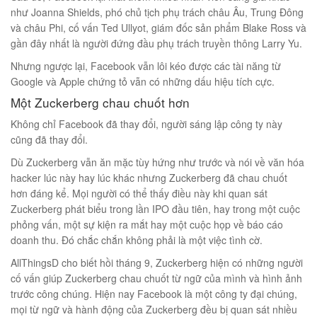
như Joanna Shields, phó chủ tịch phụ trách châu Âu, Trung Đông
và châu Phi, cố vấn Ted Ullyot, giám đốc sản phẩm Blake Ross và
gần đây nhất là người đứng đầu phụ trách truyền thông Larry Yu.
Nhưng ngược lại, Facebook vẫn lôi kéo được các tài năng từ
Google và Apple chứng tỏ vẫn có những dấu hiệu tích cực.
Một Zuckerberg chau chuốt hơn
Không chỉ Facebook đã thay đổi, người sáng lập công ty này
cũng đã thay đổi.
Dù Zuckerberg vẫn ăn mặc tùy hứng như trước và nói về văn hóa
hacker lúc này hay lúc khác nhưng Zuckerberg đã chau chuốt
hơn đáng kể. Mọi người có thể thấy điều này khi quan sát
Zuckerberg phát biểu trong lần IPO đầu tiên, hay trong một cuộc
phỏng vấn, một sự kiện ra mắt hay một cuộc họp về báo cáo
doanh thu. Đó chắc chắn không phải là một việc tình cờ.
AllThingsD cho biết hồi tháng 9, Zuckerberg hiện có những người
cố vấn giúp Zuckerberg chau chuốt từ ngữ của mình và hình ảnh
trước công chúng. Hiện nay Facebook là một công ty đại chúng,
mọi từ ngữ và hành động của Zuckerberg đều bị quan sát nhiều