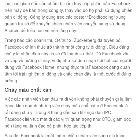
lúc, các giám đốc sản phẩm bị cấm truy cập phiên bản Facebook
trên máy để bàn trong công ty, thay vào đó họ phải sử dụng phiên
bản di động. Công ty cũng treo các poster “Droidfooding” xung
quanh trụ sở để khuyến khích nhân viên chuyển sang sử dụng
Android để hiểu hơn về nền tảng này.
Trong báo cáo doanh thu Q4/2012, Zuckerberg đã tuyên bố
Facebook chính thức trở thành “một công ty di động”. Điều đáng
chú ý là nhận định này có vẻ đã thành sự thật. Dù Facebook vẫn
va vấp về hướng đi này, ví dụ như sự đón nhận hời hợt của người
dùng với Facebook Home, nhưng thực tế làFacebook đang quan
tâm tới trải nghiệm di động và chắc chắn đây là một bước đi đúng
hướng.
Chảy máu chất xám
Việc các nhân viên ban đầu ra đi vốn không phải chuyện gì lạ lẫm
trong kinh doanh nhưng việc chảy máu chất xám ở Facebook là
rất đáng chú ý. Trong 3 tháng đầu sau khi nộp đơn IPO,
Facebook liên túc mất đi các vị trí quan trọng như CTO, giám đốc
nền tảng và lãnh đạo bộ phận hợp tác tiếp thị.
Sau đó, Facebook lại mất thêm nhiều nhân viên sáng giá khác