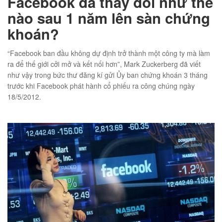
Facebook đã thay đổi như thế
nào sau 1 năm lên sàn chứng
khoán?
01
“Facebook ban đầu không dự định trở thành một công ty mà làm
ra để thế giới cởi mở và kết nối hơn”, Mark Zuckerberg đã viết
như vậy trong bức thư đăng kí gửi Ủy ban chứng khoán 3 tháng
trước khi Facebook phát hành cổ phiếu ra công chúng ngày
18/5/2012.
02
éo Jeep giá rẻ JR03
₫
O GIỎ