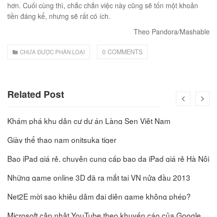
hơn. Cuối cùng thì, chắc chắn việc này cũng sẽ tốn một khoản
tiền đáng kể, nhưng sẽ rất có ích.
Theo Pandora/Mashable
0 COMMENTS
CHƯA ĐƯỢC PHÂN LOẠI
Related Post
Khám phá khu dân cư dự án Làng Sen Việt Nam
Giày thể thao nam onitsuka tiger
Bao iPad giá rẻ, chuyên cung cấp bao da iPad giá rẻ Hà Nội
Những game online 3D đã ra mắt tại VN nửa đầu 2013
Net2E mời sao khiêu dâm đại diện game không phép?
Microsoft cập nhật YouTube theo khuyến cáo của Google