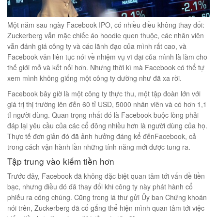
Một năm sau ngày Facebook IPO, có nhiều điều không thay đổi:
Zuckerberg vẫn mặc chiếc áo hoodie quen thuộc, các nhân viên
éo Jeep giá rẻ 04
vẫn đánh giá công ty và các lãnh đạo của mình rất cao, và
₫
Facebook vẫn liên tục nói về nhiệm vụ vĩ đại của mình là làm cho
O GIỎ
thế giới mở và kết nối hơn. Nhưng thời kì mà Facebook có thể tự
xem mình không giống một công ty dường như đã xa rời.
Facebook bây giờ là một công ty thực thu, một tập đoàn lớn với
giá trị thị trường lên đến 60 tỉ USD, 5000 nhân viên và có hơn 1,1
tỉ người dùng. Quan trọng nhất đó là Facebook buộc lòng phải
m hàn quốc cao cấp
đáp lại yêu cầu của các cổ đông nhiều hơn là người dùng của họ.
00
₫
Thực tế đơn giản đó đã ảnh hưởng đáng kể đếnFacebook, cả
trong cách vận hành lần những tính năng mới được tung ra.
O GIỎ
Tập trung vào kiếm tiền hơn
Trước đây, Facebook đã không đặc biệt quan tâm tới vấn đề tiền
bạc, nhưng điều đó đã thay đổi khi công ty này phát hành cổ
phiếu ra công chúng. Cũng trong lá thư gửi Ủy ban Chứng khoán
Túi đeo chéo nam công sở da bò sáp đựng tài liệu A4 KT57
nói trên, Zuckerberg đã cố gắng thể hiện mình quan tâm tới việc