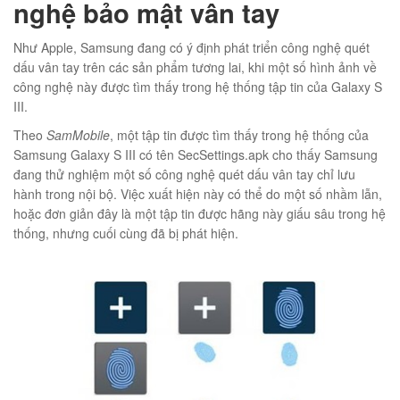
nghệ bảo mật vân tay
Như Apple, Samsung đang có ý định phát triển công nghệ quét
dấu vân tay trên các sản phẩm tương lai, khi một số hình ảnh về
công nghệ này được tìm thấy trong hệ thống tập tin của Galaxy S
01
III.
Theo
SamMobile
, một tập tin được tìm thấy trong hệ thống của
Samsung Galaxy S III có tên SecSettings.apk cho thấy Samsung
đang thử nghiệm một số công nghệ quét dấu vân tay chỉ lưu
hành trong nội bộ. Việc xuất hiện này có thể do một số nhầm lẫn,
hoặc đơn giản đây là một tập tin được hãng này giấu sâu trong hệ
thống, nhưng cuối cùng đã bị phát hiện.
éo JEEP giá rẻ 002
₫
O GIỎ