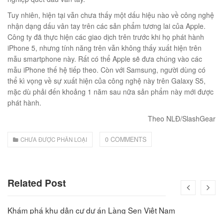
00
₫
Tuy nhiên, hiện tại vẫn chưa thấy một dấu hiệu nào về công nghệ
O GIỎ
nhận dạng dấu vân tay trên các sản phẩm tương lai của Apple.
Công ty đã thực hiện các giao dịch trên trước khi họ phát hành
iPhone 5, nhưng tính năng trên vẫn không thấy xuất hiện trên
mẫu smartphone này. Rất có thể Apple sẽ đưa chúng vào các
mẫu iPhone thế hệ tiếp theo. Còn với Samsung, người dùng có
thể kì vọng về sự xuất hiện của công nghệ này trên Galaxy S5,
mặc dù phải đến khoảng 1 năm sau nữa sản phẩm này mới được
phát hành.
Theo NLĐ/SlashGear
0 COMMENTS
CHƯA ĐƯỢC PHÂN LOẠI
Related Post
Khám phá khu dân cư dự án Làng Sen Việt Nam