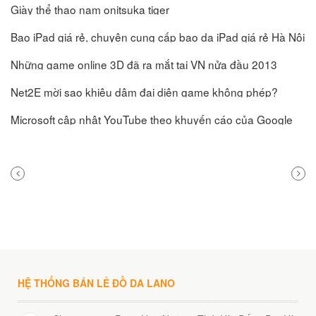
Giày thể thao nam onitsuka tiger
Bao iPad giá rẻ, chuyên cung cấp bao da iPad giá rẻ Hà Nội
Những game online 3D đã ra mắt tại VN nửa đầu 2013
Net2E mời sao khiêu dâm đại diện game không phép?
Microsoft cập nhật YouTube theo khuyến cáo của Google
PREVIOUS
NEXT
POST
POST
HỆ THỐNG BÁN LẺ ĐỒ DA LANO