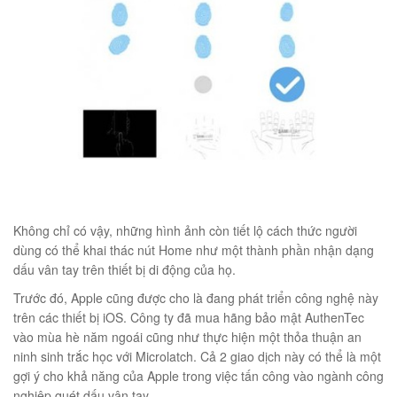
éo Jeep giá rẻ 04
₫
O GIỎ
m hàn quốc cao cấp
Không chỉ có vậy, những hình ảnh còn tiết lộ cách thức người
00
₫
dùng có thể khai thác nút Home như một thành phần nhận dạng
dấu vân tay trên thiết bị di động của họ.
O GIỎ
Trước đó, Apple cũng được cho là đang phát triển công nghệ này
trên các thiết bị iOS. Công ty đã mua hãng bảo mật AuthenTec
vào mùa hè năm ngoái cũng như thực hiện một thỏa thuận an
ninh sinh trắc học với Microlatch. Cả 2 giao dịch này có thể là một
gợi ý cho khả năng của Apple trong việc tấn công vào ngành công
Túi đeo chéo nam công sở da bò sáp đựng tài liệu A4 KT57
nghiệp quét dấu vân tay.