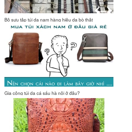
Bộ sưu tập túi da nam hàng hiệu da bò thật
Gia công túi da cá sấu hà nội ở đâu?