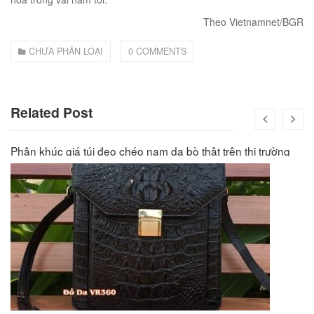
00
₫
Theo Vietnamnet/BGR
O GIỎ
CHƯA PHÂN LOẠI
0 COMMENTS
Related Post
Phân khúc giá túi đeo chéo nam da bò thật trên thị trường