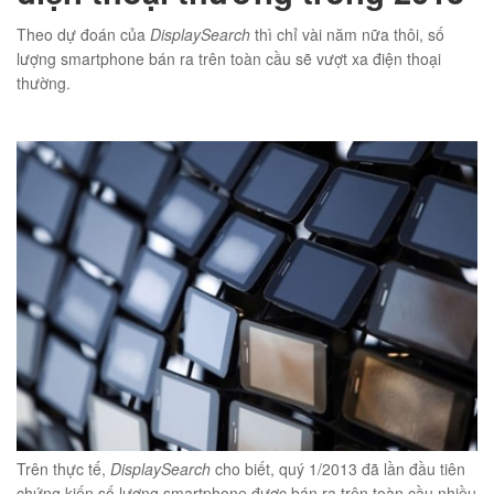
Theo dự đoán của
DisplaySearch
thì chỉ vài năm nữa thôi, số
lượng smartphone bán ra trên toàn cầu sẽ vượt xa điện thoại
thường.
01
éo JEEP giá rẻ 002
₫
O GIỎ
Trên thực tế,
DisplaySearch
cho biết, quý 1/2013 đã lần đầu tiên
chứng kiến số lượng smartphone được bán ra trên toàn cầu nhiều