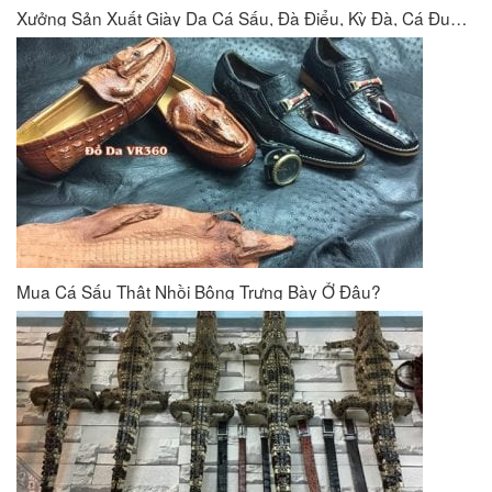
Xưởng Sản Xuất Giày Da Cá Sấu, Đà Điểu, Kỳ Đà, Cá Đuối VR360
Mua Cá Sấu Thật Nhồi Bông Trưng Bày Ở Đâu?