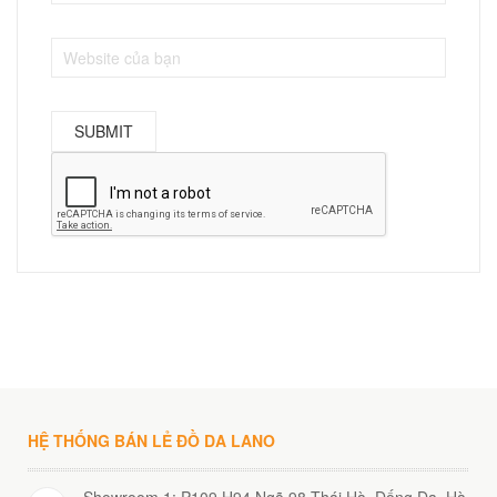
HỆ THỐNG BÁN LẺ ĐỒ DA LANO
Showroom 1: P109 H94 Ngõ 98 Thái Hà, Đống Đa, Hà