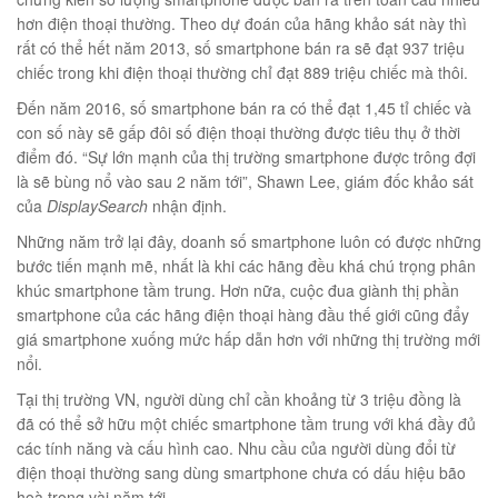
hơn điện thoại thường. Theo dự đoán của hãng khảo sát này thì
rất có thể hết năm 2013, số smartphone bán ra sẽ đạt 937 triệu
chiếc trong khi điện thoại thường chỉ đạt 889 triệu chiếc mà thôi.
éo Jeep giá rẻ 04
Đến năm 2016, số smartphone bán ra có thể đạt 1,45 tỉ chiếc và
₫
con số này sẽ gấp đôi số điện thoại thường được tiêu thụ ở thời
O GIỎ
điểm đó. “Sự lớn mạnh của thị trường smartphone được trông đợi
là sẽ bùng nổ vào sau 2 năm tới”, Shawn Lee, giám đốc khảo sát
của
DisplaySearch
nhận định.
Những năm trở lại đây, doanh số smartphone luôn có được những
bước tiến mạnh mẽ, nhất là khi các hãng đều khá chú trọng phân
m hàn quốc cao cấp
khúc smartphone tầm trung. Hơn nữa, cuộc đua giành thị phần
00
₫
smartphone của các hãng điện thoại hàng đầu thế giới cũng đẩy
giá smartphone xuống mức hấp dẫn hơn với những thị trường mới
O GIỎ
nổi.
Tại thị trường VN, người dùng chỉ cần khoảng từ 3 triệu đồng là
đã có thể sở hữu một chiếc smartphone tầm trung với khá đầy đủ
các tính năng và cấu hình cao. Nhu cầu của người dùng đổi từ
điện thoại thường sang dùng smartphone chưa có dấu hiệu bão
Túi đeo chéo nam công sở da bò sáp đựng tài liệu A4 KT57
hoà trong vài năm tới.