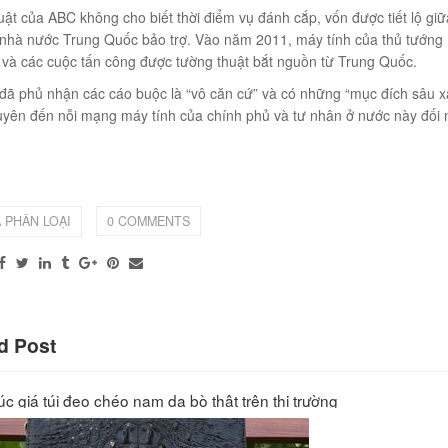
ật của ABC không cho biết thời điểm vụ đánh cắp, vốn được tiết lộ giữ
nhà nước Trung Quốc bảo trợ. Vào năm 2011, máy tính của thủ tướng Ú
 và các cuộc tấn công được tường thuật bắt nguồn từ Trung Quốc.
đã phủ nhận các cáo buộc là “vô căn cứ” và có những “mục đích sâu x
yên đến nỗi mạng máy tính của chính phủ và tư nhân ở nước này đối mặ
 JR03
 PHÂN LOẠI
0 COMMENTS
04
d Post
c giá túi đeo chéo nam da bò thật trên thị trường