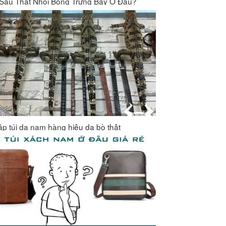
Sấu Thật Nhồi Bông Trưng Bày Ở Đâu?
ập túi da nam hàng hiệu da bò thật