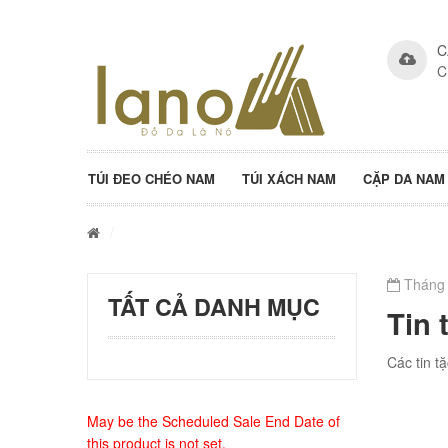
C
C
TÚI ĐEO CHÉO NAM
TÚI XÁCH NAM
CẶP DA NAM
/
Tháng 
TẤT CẢ DANH MỤC
Tin 
Các tin t
May be the Scheduled Sale End Date of
this product is not set.