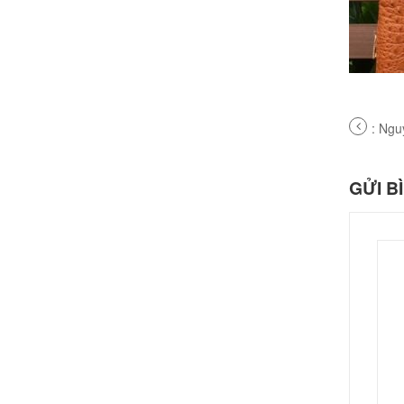
PREV
: Ngu
POS
GỬI B