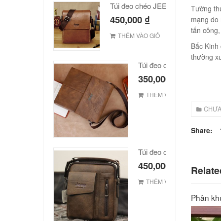
Túi đeo chéo JEEP giá rẻ 002
Tường thu
450,000
₫
mạng do 
tấn công,
THÊM VÀO GIỎ
Bắc Kinh 
thường xu
Túi đeo chéo Jeep giá rẻ
350,000
₫
THÊM VÀO GIỎ
CHƯA
Share:
Túi đeo chéo Jeep giá rẻ 
450,000
₫
Relate
THÊM VÀO GIỎ
Phân khú