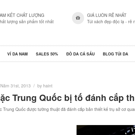
AM KẾT CHẤT LƯỢNG
GIÁ LUÔN RẺ NHẤT
hất lượng sản phẩm tốt nhất
Túi xách đẹp độc lạ - rẻ 
VÍ DA NAM
SALES 50%
ĐỒ DA CÁ SẤU
BLOG TÚI DA
Năm 31st, 2013
/
by haint
tặc Trung Quốc bị tố đánh cắp th
ặc Trung Quốc được tường thuật đã đánh cắp bản thiết kế trụ sở cơ quan