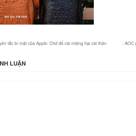
IOUS
NEXT
yên tắc bí mật của Apple: Chớ để cái miệng hại cái thân
: AOC 
T
POST
ÌNH LUẬN