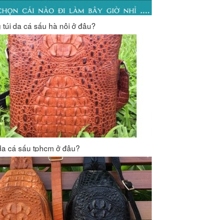
 túi da cá sấu hà nội ở đâu?
da cá sấu tphcm ở đâu?