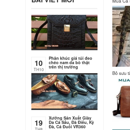
Mua Cá 
Phân khúc giá túi đeo
10
chéo nam da bò thật
trên thị trường
TH10
Bộ sưu t
Xưởng Sản Xuất Giày
19
Da Cá Sấu, Đà Điểu, Kỳ
Đà, Cá Đuối VR360
TH8