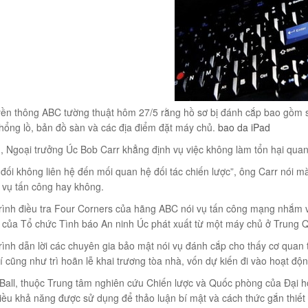
ền thông ABC tường thuật hôm 27/5 rằng hồ sơ bị đánh cắp bao gồm sơ 
hổng lồ, bản đồ sàn và các địa điểm đặt máy chủ.
bao da iPad
, Ngoại trưởng Úc Bob Carr khẳng định vụ việc không làm tổn hại qua
 đối không liên hệ đến mối quan hệ đối tác chiến lược”, ông Carr nói
 vụ tấn công hay không.
ình điều tra Four Corners của hãng ABC nói vụ tấn công mạng nhắm v
 của Tổ chức Tình báo An ninh Úc phát xuất từ một máy chủ ở Trung 
ình dẫn lời các chuyên gia bảo mật nói vụ đánh cắp cho thấy cơ quan 
hí cũng như trì hoãn lễ khai trương tòa nhà, vốn dự kiến đi vào hoạt độ
all, thuộc Trung tâm nghiên cứu Chiến lược và Quốc phòng của Đại học
ều khả năng được sử dụng để thảo luận bí mật và cách thức gắn thiết 