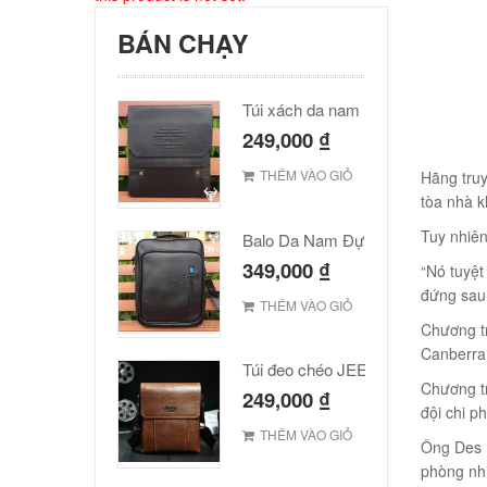
BÁN CHẠY
Túi xách da nam Polo cao cấp
249,000
₫
THÊM VÀO GIỎ
Hãng truy
tòa nhà k
Tuy nhiên
Balo Da Nam Đựng Laptop Đẹp Giá Rẻ
349,000
₫
“Nó tuyệt
đứng sau
THÊM VÀO GIỎ
Chương tr
Canberra
Túi đeo chéo JEEP giá rẻ 001
Chương tr
249,000
₫
đội chi p
THÊM VÀO GIỎ
Ông Des B
phòng nhi