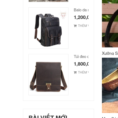
Balo da nam hàn quốc ca
1,200,000
₫
THÊM VÀO GIỎ
Xưởng S
1,800,000
₫
THÊM VÀO GIỎ
BÀI VIẾT MỚI