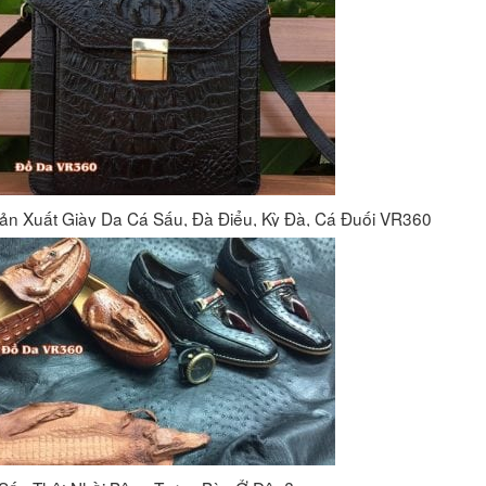
o cấp
ản Xuất Giày Da Cá Sấu, Đà Điểu, Kỳ Đà, Cá Đuối VR360
Túi đeo chéo nam công sở da bò sáp đựng tài liệu A4 KT57