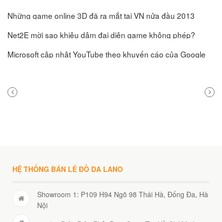
Những game online 3D đã ra mắt tại VN nửa đầu 2013
Net2E mời sao khiêu dâm đại diện game không phép?
Microsoft cập nhật YouTube theo khuyến cáo của Google
PREVIOUS
NEXT
POST
POST
HỆ THỐNG BÁN LẺ ĐỒ DA LANO
Showroom 1: P109 H94 Ngõ 98 Thái Hà, Đống Đa, Hà
Nội