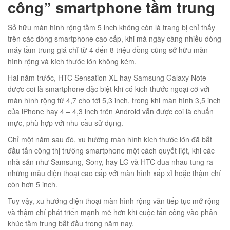
công” smartphone tầm trung
Sở hữu màn hình rộng tầm 5 inch không còn là trang bị chỉ thấy
trên các dòng smartphone cao cấp, khi mà ngày càng nhiều dòng
máy tầm trung giá chỉ từ 4 đến 8 triệu đồng cũng sở hữu màn
01
hình rộng và kích thước lớn không kém.
Hai năm trước, HTC Sensation XL hay Samsung Galaxy Note
được coi là smartphone đặc biệt khi có kich thước ngoại cỡ với
màn hình rộng từ 4,7 cho tới 5,3 inch, trong khi màn hình 3,5 inch
của iPhone hay 4 – 4,3 inch trên Android vẫn được coi là chuẩn
02
mực, phù hợp với nhu cầu sử dụng.
Chỉ một năm sau đó, xu hướng màn hình kích thước lớn đã bắt
đầu tấn công thị trường smartphone một cách quyết liệt, khi các
nhà sản như Samsung, Sony, hay LG và HTC đua nhau tung ra
những mẫu điện thoại cao cấp với màn hình xấp xỉ hoặc thậm chí
éo Jeep giá rẻ JR03
còn hơn 5 inch.
₫
Tuy vậy, xu hướng điện thoại màn hình rộng vẫn tiếp tục mở rộng
O GIỎ
và thậm chí phát triển mạnh mẽ hơn khi cuộc tấn công vào phân
khúc tầm trung bắt đầu trong năm nay.