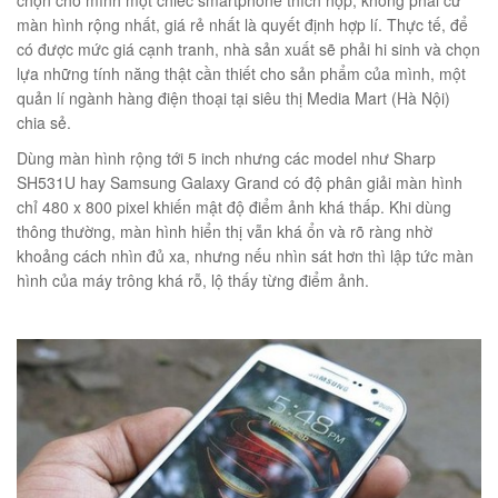
chọn cho mình một chiếc smartphone thích hợp, không phải cứ
màn hình rộng nhất, giá rẻ nhất là quyết định hợp lí. Thực tế, để
có được mức giá cạnh tranh, nhà sản xuất sẽ phải hi sinh và chọn
lựa những tính năng thật cần thiết cho sản phẩm của mình, một
quản lí ngành hàng điện thoại tại siêu thị Media Mart (Hà Nội)
chia sẻ.
Dùng màn hình rộng tới 5 inch nhưng các model như Sharp
SH531U hay Samsung Galaxy Grand có độ phân giải màn hình
chỉ 480 x 800 pixel khiến mật độ điểm ảnh khá thấp. Khi dùng
thông thường, màn hình hiển thị vẫn khá ổn và rõ ràng nhờ
khoảng cách nhìn đủ xa, nhưng nếu nhìn sát hơn thì lập tức màn
hình của máy trông khá rỗ, lộ thấy từng điểm ảnh.