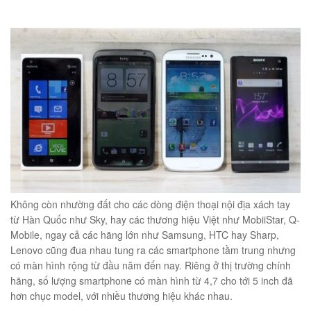
éo Jeep giá rẻ 04
₫
O GIỎ
m hàn quốc cao cấp
00
₫
Không còn nhường đất cho các dòng điện thoại nội địa xách tay
O GIỎ
từ Hàn Quốc như Sky, hay các thương hiệu Việt như MobiiStar, Q-
Mobile, ngay cả các hãng lớn như Samsung, HTC hay Sharp,
Lenovo cũng đua nhau tung ra các smartphone tầm trung nhưng
có màn hình rộng từ đầu năm đến nay. Riêng ở thị trường chính
hãng, số lượng smartphone có màn hình từ 4,7 cho tới 5 inch đã
hơn chục model, với nhiều thương hiệu khác nhau.
Túi đeo chéo nam công sở da bò sáp đựng tài liệu A4 KT57