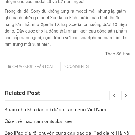
nhiệm cho các model L9 và L7 năm ngoái.
Trong khi đó, Sony dù không tung ra model mới, nhưng lại giảm
giá mạnh những model Xperia có kích thước màn hình thuộc
hàng lớn nhất như Xperia TX hay Xperia Ion xuống dưới 10 triệu
đồng. Đây được cho là động thái nhằm kích cầu dòng sản phẩm
cao cấp năm ngoái, cạnh tranh với các smartphone màn hình lớn
tầm trung mới xuất hiện.
Theo Số Hóa
0 COMMENTS
CHƯA ĐƯỢC PHÂN LOẠI
Related Post
Khám phá khu dân cư dự án Làng Sen Việt Nam
Giày thể thao nam onitsuka tiger
Bao iPad giá rẻ, chuyên cung cấp bao da iPad giá rẻ Hà Nội