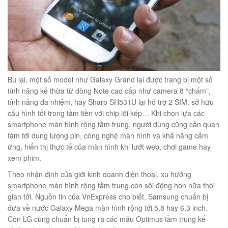
Bù lại, một số model như Galaxy Grand lại được trang bị một số
tính năng kế thừa từ dòng Note cao cấp như camera 8 “chấm”,
tính năng đa nhiệm, hay Sharp SH531U lại hỗ trợ 2 SIM, sở hữu
cấu hình tốt trong tầm tiền với chip lõi kép… Khi chọn lựa các
smartphone màn hình rộng tầm trung, người dùng cũng cần quan
tâm tới dung lượng pin, công nghệ màn hình và khả năng cảm
ứng, hiển thị thực tế của màn hình khi lướt web, chơi game hay
xem phim.
Theo nhận định của giới kinh doanh điện thoại, xu hướng
smartphone màn hình rộng tầm trung còn sôi động hơn nữa thời
gian tới. Nguồn tin của VnExpress cho biết, Samsung chuẩn bị
đưa về nước Galaxy Mega màn hình rộng tới 5,8 hay 6,3 inch.
Còn LG cũng chuẩn bị tung ra các mẫu Optimus tầm trung kế