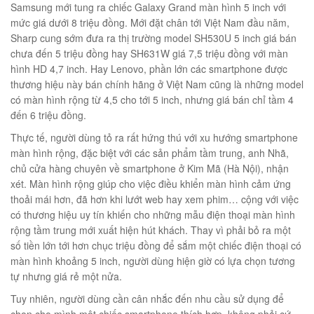
00
₫
Samsung mới tung ra chiếc Galaxy Grand màn hình 5 inch với
mức giá dưới 8 triệu đồng. Mới đặt chân tới Việt Nam đầu năm,
O GIỎ
Sharp cung sớm đưa ra thị trường model SH530U 5 inch giá bán
chưa đến 5 triệu đồng hay SH631W giá 7,5 triệu đồng với màn
hình HD 4,7 inch. Hay Lenovo, phần lớn các smartphone được
thương hiệu này bán chính hãng ở Việt Nam cũng là những model
có màn hình rộng từ 4,5 cho tới 5 inch, nhưng giá bán chỉ tầm 4
đến 6 triệu đồng.
Thực tế, người dùng tỏ ra rất hứng thú với xu hướng smartphone
màn hình rộng, đặc biệt với các sản phẩm tầm trung, anh Nhã,
chủ cửa hàng chuyên về smartphone ở Kim Mã (Hà Nội), nhận
xét. Màn hình rộng giúp cho việc điều khiển màn hình cảm ứng
thoải mái hơn, đã hơn khi lướt web hay xem phim… cộng với việc
có thương hiệu uy tín khiến cho những mẫu điện thoại màn hình
rộng tầm trung mới xuất hiện hút khách. Thay vì phải bỏ ra một
số tiền lớn tới hơn chục triệu đồng để sắm một chiếc điện thoại có
màn hình khoảng 5 inch, người dùng hiện giờ có lựa chọn tương
tự nhưng giá rẻ một nửa.
Tuy nhiên, người dùng cần cân nhắc đến nhu cầu sử dụng để