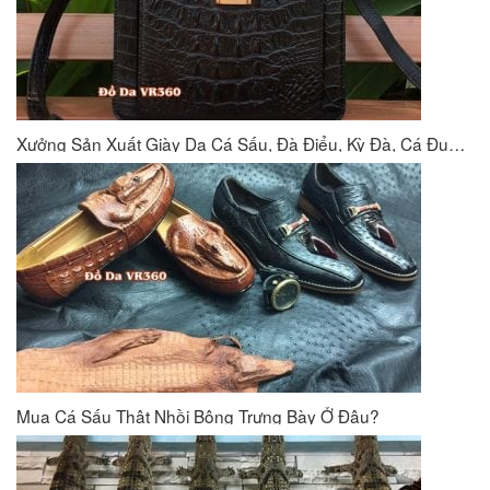
Xưởng Sản Xuất Giày Da Cá Sấu, Đà Điểu, Kỳ Đà, Cá Đuối VR360
Mua Cá Sấu Thật Nhồi Bông Trưng Bày Ở Đâu?