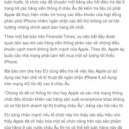
tuần trước, tổ chức này đã chuyển một bảng câu hỏi điều tra dài 9
trang tới các hãng viễn thông ở châu Âu để kiểm tra liệu có phải
Apple đã thực hiện chiêu trò trong các điều khoản của hợp đồng
phân phối iPhone nhằm ngăn chặn các đối thủ không có cơ hội
éo Jeep giá rẻ 04
hưởng những chính sách bán hàng tốt nhất.
₫
Theo một bài báo trên Financial Times, vụ việc bắt đầu được
O GIỎ
quan tâm sau khi các hãng viễn thông phàn nàn về những điều
khoản cạnh tranh không lành mạnh của Apple. Theo đó, Apple ép
buộc các nhà mạng phải cam kết mua một số lượng tối thiểu
iPhone.
Bài báo còn cho hay EU cũng điều tra về việc liệu Apple có sử
m hàn quốc cao cấp
dụng các hạn chế về kĩ thuật để ngăn chặn
iPhone 5
sử dụng
00
₫
trên mạng 4G tốc độ cao ở châu Âu.
O GIỎ
“Chúng tôi đã có thông tin cho hay Apple và các nhà mạng thống
nhất điều khoản khiến các hãng sản xuất smartphone khác không
có cơ hội kinh doanh tại thị trường châu Âu”, bảng câu hỏi nêu rõ.
EU cũng nhấn mạnh nếu tổ chức này tìm thấy các dấu hiệu cho
thấy Apple đã vô hiệu hóa một số chức năng trên các sản phẩm
Túi đeo chéo nam công sở da bò sáp đựng tài liệu A4 KT57
của hãng ở các nước châu Âu thì họ có thể kết luận hãng này đã