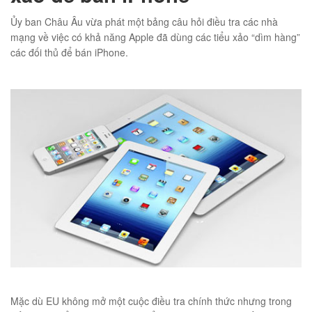
Ủy ban Châu Âu vừa phát một bảng câu hỏi điều tra các nhà
mạng về việc có khả năng Apple đã dùng các tiểu xảo “dìm hàng”
các đối thủ để bán iPhone.
01
éo JEEP giá rẻ 002
₫
O GIỎ
Mặc dù EU không mở một cuộc điều tra chính thức nhưng trong