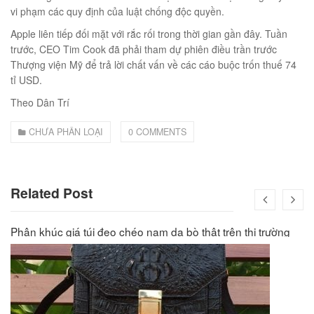
00
₫
vi phạm các quy định của luật chống độc quyền.
O GIỎ
Apple liên tiếp đối mặt với rắc rối trong thời gian gần đây. Tuần
trước, CEO Tim Cook đã phải tham dự phiên điều trần trước
Thượng viện Mỹ để trả lời chất vấn về các cáo buộc trốn thuế 74
tỉ USD.
Theo Dân Trí
CHƯA PHÂN LOẠI
0 COMMENTS
Related Post
Phân khúc giá túi đeo chéo nam da bò thật trên thị trường