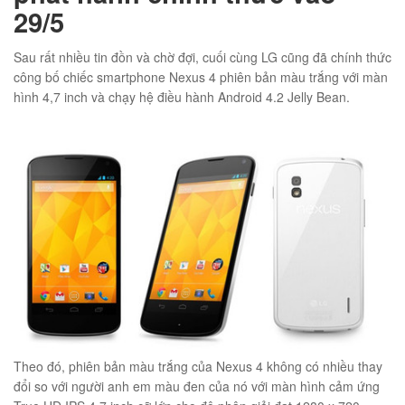
29/5
Sau rất nhiều tin đồn và chờ đợi, cuối cùng LG cũng đã chính thức
công bố chiếc smartphone Nexus 4 phiên bản màu trắng với màn
01
hình 4,7 inch và chạy hệ điều hành Android 4.2 Jelly Bean.
éo JEEP giá rẻ 002
₫
Theo đó, phiên bản màu trắng của Nexus 4 không có nhiều thay
O GIỎ
đổi so với người anh em màu đen của nó với màn hình cảm ứng