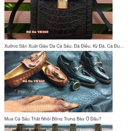
Xưởng Sản Xuất Giày Da Cá Sấu, Đà Điểu, Kỳ Đà, Cá Đuối VR360
Mua Cá Sấu Thật Nhồi Bông Trưng Bày Ở Đâu?