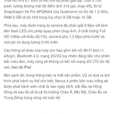
True HD IPS 4,7 inch cỡ lớn cho độ phân giải đạt 1280 x 720
pixel, tương đương mật độ điểm ảnh 318 ppi, chạy VXL lõi tứ
Snapdragon S4 Pro APQ8064 của Qualcomm có tốc độ 1,5 GHz,
RAM 2 GB và bộ nhớ trong tùy chọn 8 GB hoặc 16 GB.
éo Jeep giá rẻ 04
Phía sau, máy được trang bị camera độ phân giải 8 Mpx với kèm
₫
đèn flash LED cho phép quay phim chụp ảnh, ở chất lượng Full
O GIỎ
HD 1080p với khẩu độ f/30, camera phụ 1,3 Mpx phía trước và
một pin có dung lượng 2100 mAh.
Các thông số khác của máy còn bao gồm kết nối Wi-Fi 802.11
a/b/g/n, Bluetooth 4.0, mạng 2G/3G tuy nhiên đáng tiếc như phiên
bản màu đen, máy cũng sẽ không có kết nối mạng 4G LTE tốc độ
m hàn quốc cao cấp
cao.
bao da iPad
00
₫
Bên cạnh đó, trong thông báo ra mắt sản phẩm, LG có đưa ra lịch
O GIỎ
trình phát hành cụ thể cho biết, Nexus 4 phiên bản màu trắng sẽ
được phát hành sớm nhất là vào ngày 29/5, bắt đầu tại Hồng
Kông và sau đó sẽ là cả thị trường Châu Á, Bắc Mỹ, Châu Âu và
Trung Đông trong vòng vài tuần tới.
Túi đeo chéo nam công sở da bò sáp đựng tài liệu A4 KT57