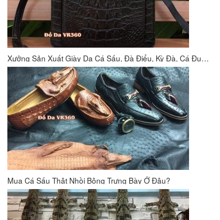
Xưởng Sản Xuất Giày Da Cá Sấu, Đà Điểu, Kỳ Đà, Cá Đuối VR360
Mua Cá Sấu Thật Nhồi Bông Trưng Bày Ở Đâu?