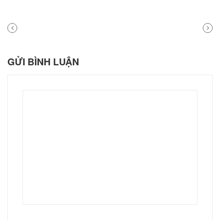
PREVIOUS
NEXT
POST
POST
GỬI BÌNH LUẬN