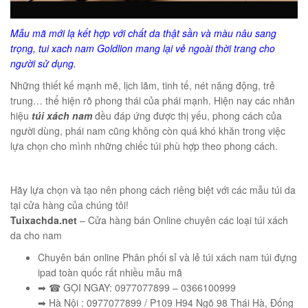
Mẫu mã mới lạ kết hợp với chất da thật sần và màu nâu sang
trọng, tui xach nam Goldlion mang lại vẻ ngoài thời trang cho
người sử dụng.
Những thiết kế mạnh mẽ, lịch lãm, tinh tế, nét năng động, trẻ
trung… thể hiện rõ phong thái của phái mạnh. Hiện nay các nhãn
hiệu
túi xách nam
đều đáp ứng được thị yếu, phong cách của
người dùng, phái nam cũng không còn quá khó khăn trong việc
lựa chọn cho mình những chiếc túi phù hợp theo phong cách.
Hãy lựa chọn và tạo nên phong cách riêng biệt với các mẫu túi da
tại cửa hàng của chúng tôi!
Tuixachda.net
– Cửa hàng bán Online chuyên các loại túi xách
da cho nam
Chuyên bán online Phân phối sỉ và lẻ túi xách nam túi đựng
ipad toàn quốc rất nhiều mẫu mã
➡ ☎ GỌI NGAY: 0977077899 – 0366100999
➡ Hà Nội : 0977077899 / P109 H94 Ngõ 98 Thái Hà, Đống