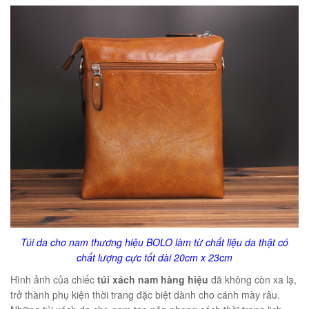
éo Jeep giá rẻ 04
₫
O GIỎ
m hàn quốc cao cấp
00
₫
O GIỎ
Túi da cho nam thương hiệu BOLO làm từ chất liệu da thật có
chất lượng cực tốt dài 20cm x 23cm
Hình ảnh của chiếc
túi xách nam hàng hiệu
đã không còn xa lạ,
trở thành phụ kiện thời trang đặc biệt dành cho cánh mày râu.
Túi đeo chéo nam công sở da bò sáp đựng tài liệu A4 KT57