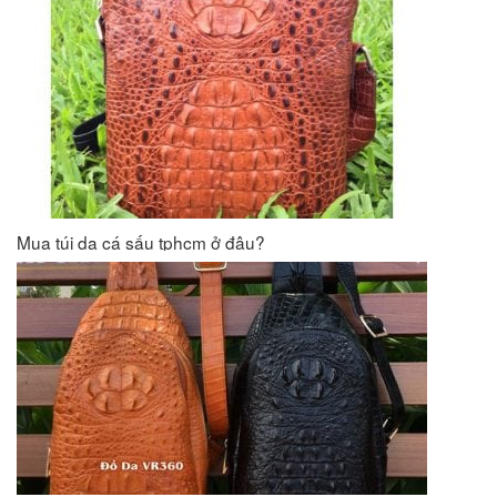
Mua túi da cá sấu tphcm ở đâu?