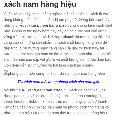
xách nam hàng hiệu
Cuộc sống ngày càng không ngừng một cải thiện,túi xách là vật
dụng không thể thiếu cho các chị em phụ nữ. XOng bên cạnh ấy
những chiếc
túi xách nam hàng hiệu
cũng không kém cạnh chút
01
nào. Chính vì thế ngày hôm nay đây để có được một chỗ đứng
vững trên thị trường túi xách SHop
tuixachda.net
chúng tôi luôn
cung cấp ra những sản phẩm túi xách chất lượng hàng hiệu để
đáp ứng lại xu hướng ngày càng cao của giới trẻ hiện nay, tại
tuixachda.net các bạn nam sẽ tìm được cho mình những chiếc túi
02
xách da nam cao cấp với giá rẻ và chất lượng luôn được đảm bảo
luôn đem đến sự tin tưởng và hài lòng của khách hàng.
TÚi xách nam thời trang phong cách cho nam giới
éo Jeep giá rẻ JR03
Với những
túi xách nam hàn quốc
, túi xách da hàng hiệu, túi
đựng ipad cùng với nhiều nhãn hiệu nổi tiếng như santagolf,
₫
Jeep, Goldian, Bolo, … khi đeo trên mình mang lại sự sự thanh
O GIỎ
lịch đẳng cấp hơn cho các bạn nam và phong cách thời trang với
những nhãn hiệu túi xách da nam thời trang cao cấp hàng hiệu