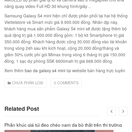
năng quay video Full HD 30 khung hình/giây…
Samsung Galaxy S4 mini hiện chỉ được phân phối tại hai hệ thống
éo Jeep giá rẻ 04
Viettelstore và Smart mức giá 9.900.000 đồng. Nhân dịp này,
khách hàng mua sản phẩm Galaxy S4 mini sẽ được tặng thêm bộ
₫
quà tặng trị giá 1.000.000 đồng gồm: 1 bộ kit Smartphone trị giá
O GIỎ
350.000 đồng: Khách hàng được cộng 30.000 đồng vào tài khoản
trong vòng 24h sau khi kích hoạt, cộng 20.000 đồng/tháng và
giảm 50% cước phí gói Mimax trong vòng 6 tháng trị giá 150.000
đồng, 1 sạc dự phòng SSK 6600mah trị giá 668.000 đồng.
Xem thêm
bao da galaxy s4 mini
tại website bán hàng trực tuyến
m hàn quốc cao cấp
00
₫
CHƯA PHÂN LOẠI
0 COMMENTS
O GIỎ
Related Post
Phân khúc giá túi đeo chéo nam da bò thật trên thị trường
Túi đeo chéo nam công sở da bò sáp đựng tài liệu A4 KT57