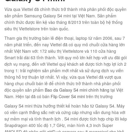
Vừa qua Viettel đã chính thức trở thành nhà phân phối độc quyền
sản phẩm Samsung Galaxy S4 mini tại Việt Nam. Sản phẩm
chính thức được lên kệ vào tháng 8/2013 trên toàn bộ hệ thống
siêu thị Viettelstore trên toàn quốc.
01
Tham gia thị trường bán lẻ điện thoại, laptop từ năm 2006, sau 7
năm phát triển, đến nay Viettel đã có quy mô chuỗi cửa hàng lớn
nhất Việt Nam với: 172 siêu thị Viettelstore và 110 cửa hàng
Smart trải dài 63 tỉnh thành. Với quy mô lớn kết hợp với ưu đãi gói
dịch vụ mạng, đến với Viettel quý khách sẽ được tích hợp lợi ích 2
trong 1: trải nghiệm sản phẩm mới nhất và sử dụng dịch vụ viễn
thông hỗ trợ thuận lợi nhất. Vì vậy, vừa qua Viettel đã vượt qua
hàng chục chuỗi bán lẻ để chính thức trở thành nhà phân phối
độc quyền sản phẩm
Bao da Galaxy S4 mini chính hãng
tại Việt
Nam. Hiện tại đã có bán
Flip Cover S4 mini
trên thị trường
éo JEEP giá rẻ 002
Galaxy S4 mini thừa hưởng thiết kế hoàn hảo từ Galaxy S4. Máy
₫
có viền cạnh thẳng sắc nét và cứng cáp nhưng vẫn dung hòa với
sự mềm mại và tính thanh lịch . S4 mini được tích hợp chip lõi kép
O GIỎ
Snapdragon 400 tốc độ 1,7 GHz, màn hình 4,3 inch Super
AMOLED độ phân giải qHD và camera sau 8 megapixel cho khả