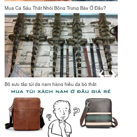
Mua Cá Sấu Thật Nhồi Bông Trưng Bày Ở Đâu?
Bộ sưu tập túi da nam hàng hiệu da bò thật