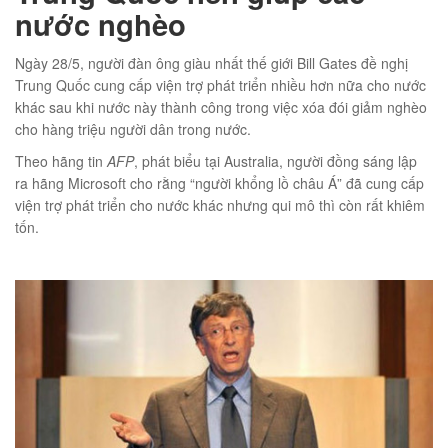
nước nghèo
Ngày 28/5, người đàn ông giàu nhất thế giới Bill Gates đề nghị
Trung Quốc cung cấp viện trợ phát triển nhiều hơn nữa cho nước
01
khác sau khi nước này thành công trong việc xóa đói giảm nghèo
cho hàng triệu người dân trong nước.
Theo hãng tin
AFP
, phát biểu tại Australia, người đồng sáng lập
ra hãng Microsoft cho rằng “người khổng lồ châu Á” đã cung cấp
viện trợ phát triển cho nước khác nhưng qui mô thì còn rất khiêm
02
tốn.
éo Jeep giá rẻ JR03
₫
O GIỎ