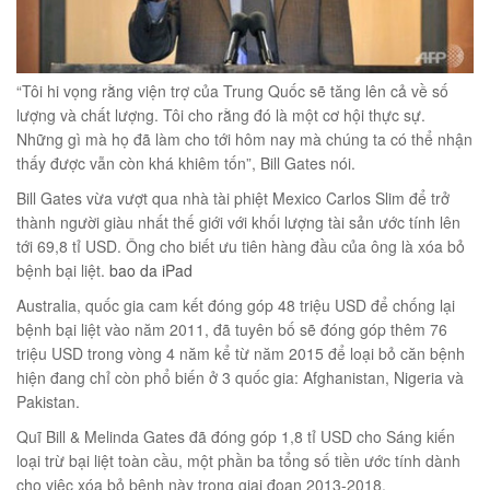
éo Jeep giá rẻ 04
“Tôi hi vọng rằng viện trợ của Trung Quốc sẽ tăng lên cả về số
₫
lượng và chất lượng. Tôi cho rằng đó là một cơ hội thực sự.
Những gì mà họ đã làm cho tới hôm nay mà chúng ta có thể nhận
O GIỎ
thấy được vẫn còn khá khiêm tốn”, Bill Gates nói.
Bill Gates vừa vượt qua nhà tài phiệt Mexico Carlos Slim để trở
thành người giàu nhất thế giới với khối lượng tài sản ước tính lên
tới 69,8 tỉ USD. Ông cho biết ưu tiên hàng đầu của ông là xóa bỏ
bệnh bại liệt.
bao da iPad
m hàn quốc cao cấp
00
₫
Australia, quốc gia cam kết đóng góp 48 triệu USD để chống lại
bệnh bại liệt vào năm 2011, đã tuyên bố sẽ đóng góp thêm 76
O GIỎ
triệu USD trong vòng 4 năm kể từ năm 2015 để loại bỏ căn bệnh
hiện đang chỉ còn phổ biến ở 3 quốc gia: Afghanistan, Nigeria và
Pakistan.
Quĩ Bill & Melinda Gates đã đóng góp 1,8 tỉ USD cho Sáng kiến
loại trừ bại liệt toàn cầu, một phần ba tổng số tiền ước tính dành
Túi đeo chéo nam công sở da bò sáp đựng tài liệu A4 KT57
cho việc xóa bỏ bệnh này trong giai đoạn 2013-2018.