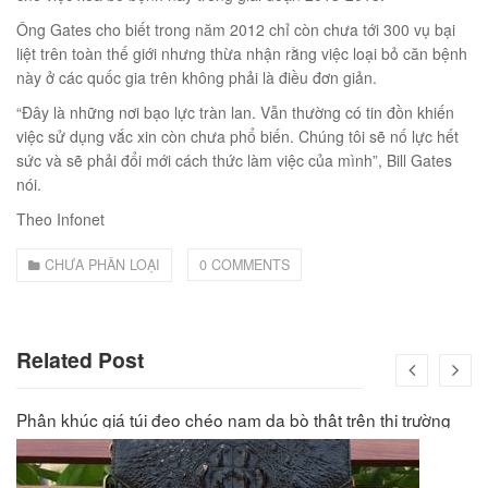
00
₫
Ông Gates cho biết trong năm 2012 chỉ còn chưa tới 300 vụ bại
O GIỎ
liệt trên toàn thế giới nhưng thừa nhận rằng việc loại bỏ căn bệnh
này ở các quốc gia trên không phải là điều đơn giản.
“Đây là những nơi bạo lực tràn lan. Vẫn thường có tin đồn khiến
việc sử dụng vắc xin còn chưa phổ biến. Chúng tôi sẽ nố lực hết
sức và sẽ phải đổi mới cách thức làm việc của mình”, Bill Gates
nói.
Theo Infonet
CHƯA PHÂN LOẠI
0 COMMENTS
Related Post
Phân khúc giá túi đeo chéo nam da bò thật trên thị trường