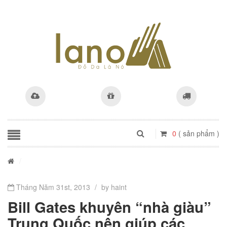
0
( sản phẩm )
/
Tháng Năm 31st, 2013
/
by haint
Bill Gates khuyên “nhà giàu”
Trung Quốc nên giúp các