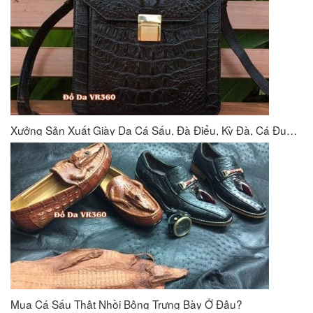
Xưởng Sản Xuất Giày Da Cá Sấu, Đà Điểu, Kỳ Đà, Cá Đuối VR360
Mua Cá Sấu Thật Nhồi Bông Trưng Bày Ở Đâu?