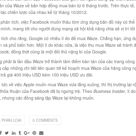
ản của Waze về bản hợp đồng mua bán từ 6 tháng trước. Trên thực tế
 tác chiến lược của nhau kể từ tháng 10/2012.
i phân tích, việc Facebook muốn thâu tóm ứng dụng bản đồ này có th
mình, mang tới cho người dùng mạng xã hội khả năng chia sẻ vị trí tốt
 tích cho rằng, Google có nhiều lí do để mua Waze. Chẳng hạn, ứng d
 002
ơn và phổ biến hơn. Một lí do khác nữa, là việc thu mua Waze sẽ tránh
book, đồng thời cũng là một đối thủ nặng kí của Google.
 phải là lần đầu Waze trở thành tâm điểm bàn tán của các trang công
 cấp những chi tiết liên quan tới kế hoạch mua Waze của hãng công ng
 trả giá 400 triệu USD kèm 100 triệu USD ưu đãi.
 tức về việc Apple muốn mua Waze vừa lắng xuống, thì thị trường lại r
ẻ thỏa thuận của Facebook đã bị ngưng trệ. Theo
Business Insider
, lí 
04
a, nhưng các đồng sáng lập Waze lại không muốn.
 PHÂN LOẠI
0 COMMENTS