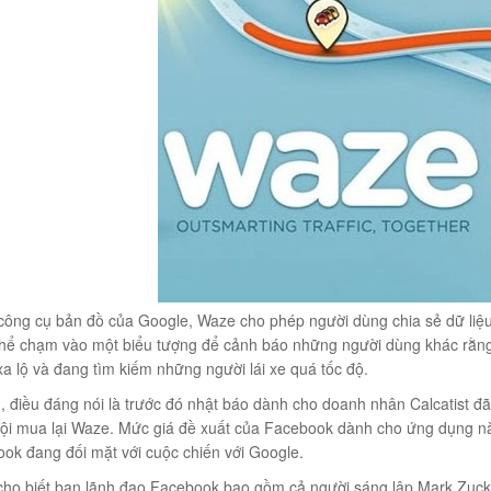
công cụ bản đồ của Google, Waze cho phép người dùng chia sẻ dữ liệu
hể chạm vào một biểu tượng để cảnh báo những người dùng khác rằng h
xa lộ và đang tìm kiếm những người lái xe quá tốc độ.
, điều đáng nói là trước đó nhật báo dành cho doanh nhân Calcatist đ
ội mua lại Waze. Mức giá đề xuất của Facebook dành cho ứng dụng này
ook đang đối mặt với cuộc chiến với Google.
 cho biết ban lãnh đạo Facebook bao gồm cả người sáng lập Mark Zuck