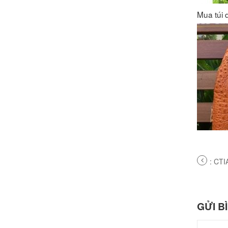
Mua túi 
PREV
: CTI
POS
GỬI B