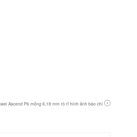
T
awei Ascend P6 mỏng 6,18 mm rò rỉ hình ảnh báo chí
T