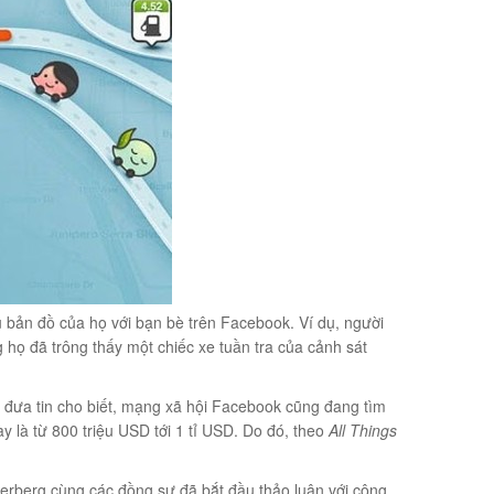
 bản đồ của họ với bạn bè trên Facebook. Ví dụ, người
ọ đã trông thấy một chiếc xe tuần tra của cảnh sát
ã đưa tin cho biết, mạng xã hội Facebook cũng đang tìm
 là từ 800 triệu USD tới 1 tỉ USD. Do đó, theo
All Things
erberg cùng các đồng sự đã bắt đầu thảo luận với công