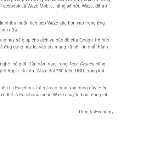
, Facebook và Waze Mobile, hãng sở hữu Waze, đã trở
ể là nhằm muốn tích hợp Waze sâu hơn vào trong ứng
 hơn nữa.
ụng này sẽ giúp cho dịch vụ bản đồ của Google trở nên
 để ứng dụng này lọt vào tay mạng xã hội lớn nhất hành
 nghệ thế giới. Đầu năm nay, trang
Tech Crunch
cũng
hệ Apple. Khi đó, Waze đòi 750 triệu USD, trong khi
ộ lên tin Facebook trả giá cao mua ứng dụng này. Hiện
do có thể là Facebook muốn Waze chuyển hoạt động tới
Theo VnEconomy