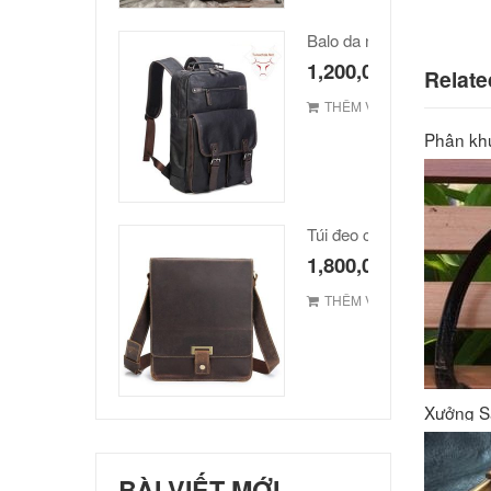
Balo da nam hàn quốc ca
1,200,000
₫
Relate
THÊM VÀO GIỎ
Phân khú
1,800,000
₫
THÊM VÀO GIỎ
Xưởng S
BÀI VIẾT MỚI