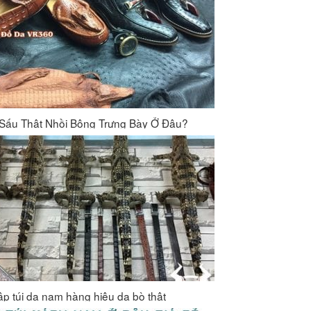
Sấu Thật Nhồi Bông Trưng Bày Ở Đâu?
ập túi da nam hàng hiệu da bò thật