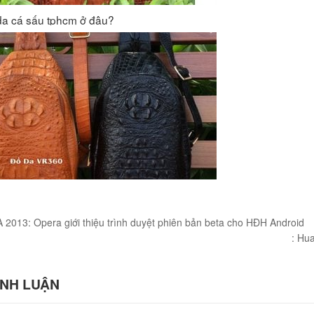
da cá sấu tphcm ở đâu?
IOUS
A 2013: Opera giới thiệu trình duyệt phiên bản beta cho HĐH Android
T
NEX
: Hu
POS
ÌNH LUẬN