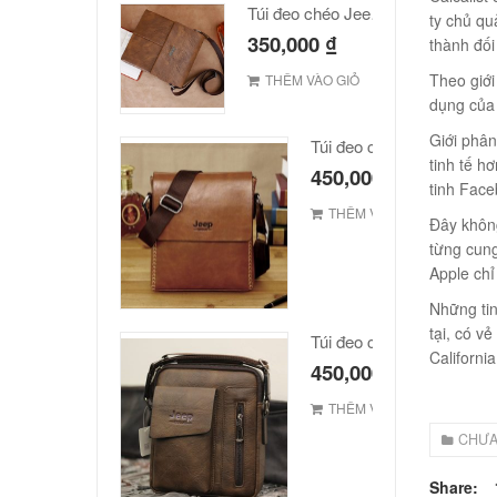
Túi đeo chéo Jeep giá rẻ JR03
ty chủ qu
350,000
₫
thành đối
Theo giớ
THÊM VÀO GIỎ
dụng của 
Giới phân
Túi đeo chéo JEEP giá rẻ
tinh tế h
450,000
₫
tinh Face
THÊM VÀO GIỎ
Đây không
từng cung
Apple chỉ
Những tin
tại, có v
Túi đeo chéo Jeep giá rẻ 
Californi
450,000
₫
THÊM VÀO GIỎ
CHƯA
Share: