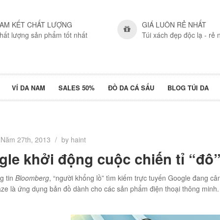
AM KẾT CHẤT LƯỢNG
GIÁ LUÔN RẺ NHẤT
hất lượng sản phẩm tốt nhất
Túi xách đẹp độc lạ - rẻ 
VÍ DA NAM
SALES 50%
ĐỒ DA CÁ SẤU
BLOG TÚI DA
Năm 27th, 2013
/
by haint
le khởi động cuộc chiến tỉ “đô
g tin
Bloomberg
, “người khổng lồ” tìm kiếm trực tuyến Google đang 
aze là ứng dụng bản đồ dành cho các sản phẩm điện thoại thông minh.