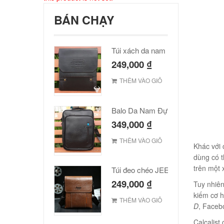
BÁN CHẠY
Túi xách da nam Polo cao cấp
249,000
₫
THÊM VÀO GIỎ
Balo Da Nam Đựng Laptop Đẹp Giá Rẻ
349,000
₫
THÊM VÀO GIỎ
Khác với 
dùng có t
trên một 
Túi đeo chéo JEEP giá rẻ 001
249,000
₫
Tuy nhiên
kiếm cơ h
THÊM VÀO GIỎ
D
, Faceb
Calcalist