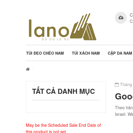
C
C
TÚI ĐEO CHÉO NAM
TÚI XÁCH NAM
CẶP DA NAM
/
Tháng 
TẤT CẢ DANH MỤC
Goog
Theo hãn
Israel. W
May be the Scheduled Sale End Date of
this product is not set.