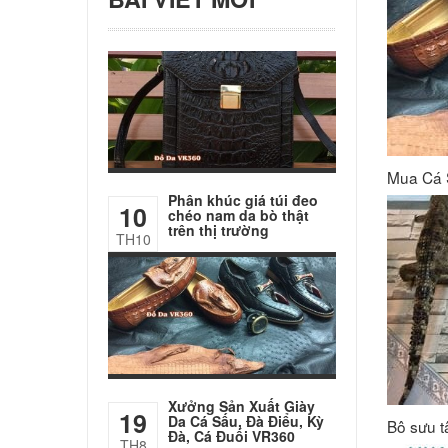
Mua Cá 
Phân khúc giá túi đeo
10
chéo nam da bò thật
trên thị trường
TH10
Xưởng Sản Xuất Giày
19
Da Cá Sấu, Đà Điểu, Kỳ
Bộ sưu t
Đà, Cá Đuối VR360
TH8