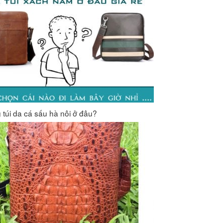
 túi da cá sấu hà nội ở đâu?