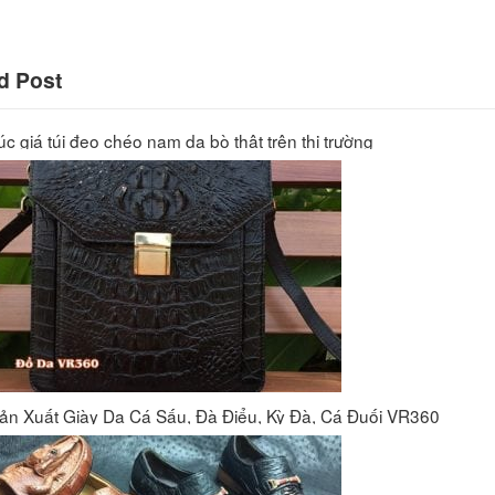
o cấp
d Post
c giá túi đeo chéo nam da bò thật trên thị trường
Túi đeo chéo nam công sở da bò sáp đựng tài liệu A4 KT57
ản Xuất Giày Da Cá Sấu, Đà Điểu, Kỳ Đà, Cá Đuối VR360